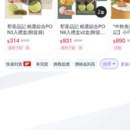
犁茶品記 精選綜合PO
犁茶品記 精選綜合PO
*中秋
N3入禮盒(附提袋)
N6入禮盒x2盒(附提
記】小
袋)
盒(9入/
314
931
890
$330
$980
$
$
$
$
限時下殺
券
限時下殺
券
活動
快速到貨
有現貨
挑戰低價
價格低到高
排序
更多