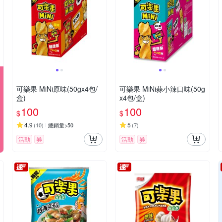
可樂果 MiNi原味(50gx4包/
可樂果 MiNi蒜小辣口味(50g
盒)
x4包/盒)
100
100
$
$
4.9
5
(
10
)
總銷量>50
(
7
)
活動
券
活動
券