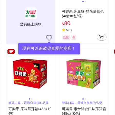
可樂果 豌豆酥-酷辣量販包
(48gx5包/袋)
80
$
愛買線上購物
5
(
1
)
活動
券
現在可以追蹤你喜愛的商店！
經典口味，最適合拜拜的品牌
雙享口味，最適合拜拜的品牌
可樂果 原味拜拜箱(48gx10
可樂果 素食綜合口味拜拜箱
包)
(48gx10包)