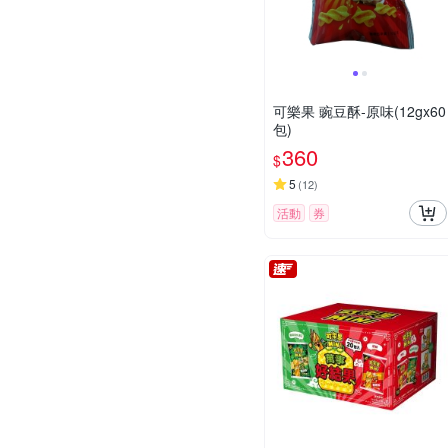
可樂果 豌豆酥-原味(12gx60
包)
360
$
5
(
12
)
活動
券