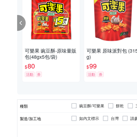
可樂果 豌豆酥-原味量販
可樂果 原味派對包 (31
包(48gx5包/袋)
g)
80
99
$
$
活動
券
活動
券
豌豆酥/可樂果
餅乾
種類
如內文標示
台灣
請
製造/加工地
葷
全素
葷/素