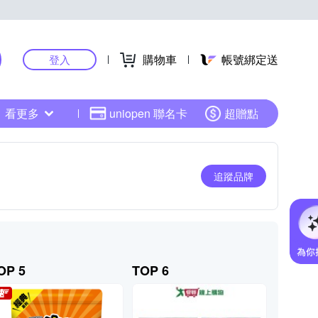
購物車
帳號綁定送
登入
看更多
uniopen 聯名卡
超贈點
追蹤品牌
OP 5
TOP 6
TOP