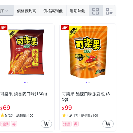
序
價格低到高
價格高到低
近期熱銷
可樂果 燒番麥口味(160g)
可樂果 酷辣口味派對包 (31
5g)
69
99
$
$
5
4.9
(
20
)
總銷量>100
(
17
)
總銷量>100
活動
券
活動
券