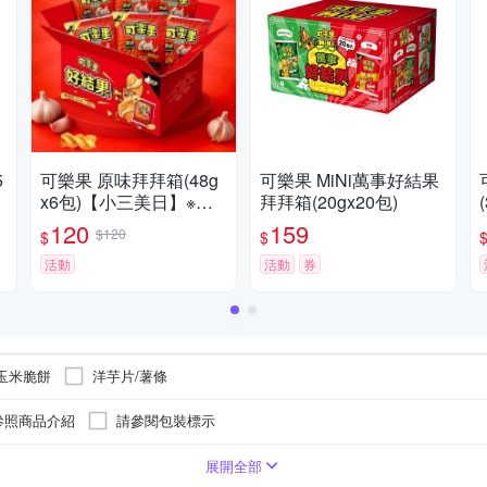
5
可樂果 原味拜拜箱(48g
可樂果 MiNi萬事好結果
x6包)【小三美日】※限
拜拜箱(20gx20包)
宅配／禁空運 DS01501
120
159
$120
$
$
8 普渡 中元 團拜 箱購
活動
活動
券
玉米脆餅
洋芋片/薯條
參照商品介紹
請參閱包裝標示
展開全部