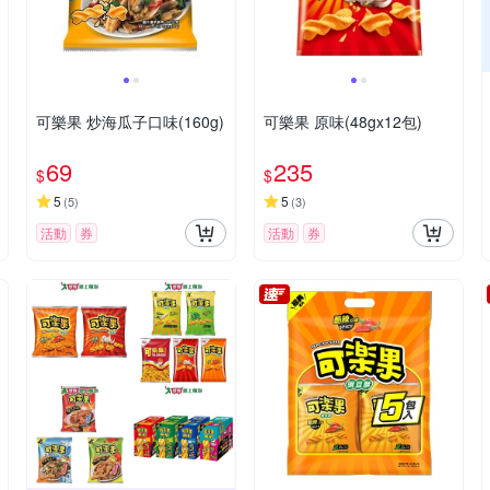
可樂果 炒海瓜子口味(160g)
可樂果 原味(48gx12包)
69
235
$
$
5
5
(
5
)
(
3
)
活動
券
活動
券