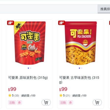
推薦排
可樂果 原味派對包 (315g)
可樂果 古早味派對包 (315
g)
99
99
$
$
5
5
(
33
)
總銷量>100
(
21
)
總銷量>100
活動
券
活動
券