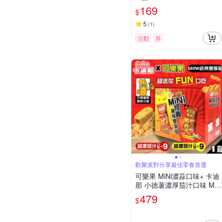
169
$
5
(
1
)
活動
券
歡聚派對分享最佳零食首選
可樂果 MiNi濃蒜口味+ 卡迪
那 小德薯濃厚茄汁口味 MiN
i經典美味雙享組x1盒(兩款
479
$
各9包)