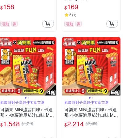
158
169
$
$
5
(
1
)
活動
券
活動
券
歡聚派對分享最佳零食首選
歡聚派對分享最佳零食首選
可樂果 MiNi濃蒜口味+ 卡迪
可樂果 MiNi濃蒜口味+ 卡迪
那 小德薯濃厚茄汁口味 MiN
那 小德薯濃厚茄汁口味 MiN
i經典美味雙享組x4盒(兩款
i經典美味雙享組x6盒(兩款
1,548
2,214
$1,719
$2,459
$
$
各9包)
各9包)