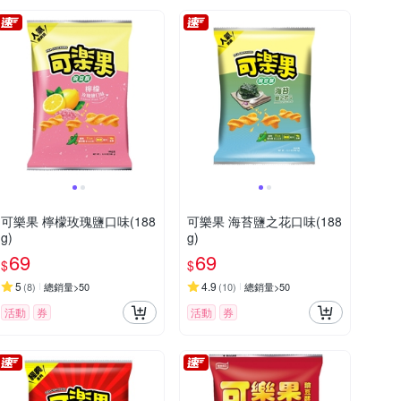
可樂果 檸檬玫瑰鹽口味(188
可樂果 海苔鹽之花口味(188
g)
g)
69
69
$
$
5
4.9
(
8
)
總銷量>50
(
10
)
總銷量>50
活動
券
活動
券