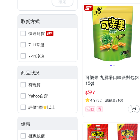
確定
取貨方式
快速到貨
7-11常溫
7-11冷凍
商品狀況
可樂果 九層塔口味派對包(3
15g)
有現貨
97
$
Yahoo自營
4.9
(
35
)
總銷量>100
評價4顆
以上
活動
券
優惠
挑戰低價