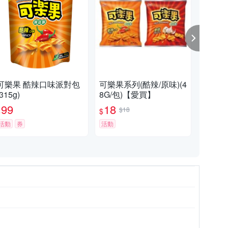
可樂果 酷辣口味派對包
可樂果系列(酷辣/原味)(4
可樂
(315g)
8G/包)【愛買】
15g
99
18
9
$18
$
$
$
活動
券
活動
活動