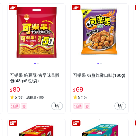
可樂果 豌豆酥-古早味量販
可樂果 椒鹽炸雞口味(160g)
包(48gx5包/袋)
80
69
$
$
5
5
(
38
)
總銷量>100
(
10
)
活動
券
活動
券