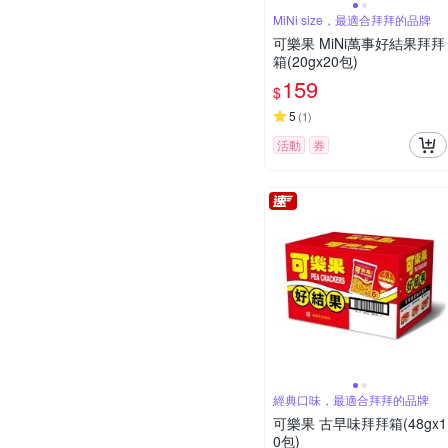
MiNi size，最適合拜拜的品牌
可樂果 MiNi萬事好結果拜拜
箱(20gx20包)
159
$
5
(
1
)
活動
券
經典口味，最適合拜拜的品牌
可樂果 古早味拜拜箱(48gx1
0包)