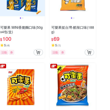
可樂果 MiNi香脆麵口味(50g
可樂果挺台灣-酷辣口味(188
x4包/盒)
g)
100
69
$
$
5
5
(
4
)
(
1
)
活動
券
活動
券