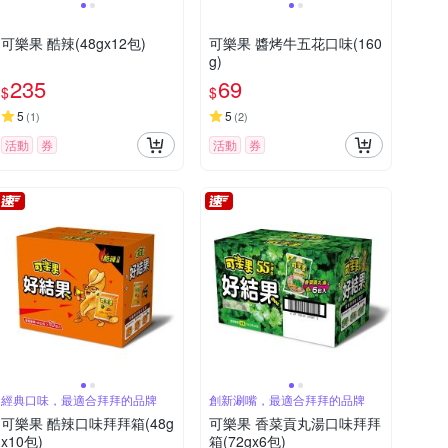
可樂果 酷辣(48gx12包)
可樂果 醬烤牛五花口味(160
g)
235
69
$
$
5
5
(
1
)
(
2
)
活動
券
活動
券
經典口味，最適合拜拜的品牌
創新涮嘴，最適合拜拜的品牌
可樂果 酷辣口味拜拜箱(48g
可樂果 香菜貢丸湯口味拜拜
x10包)
箱(72gx6包)