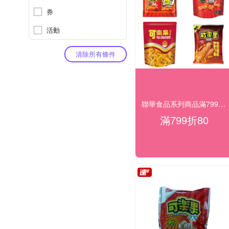
券
活動
清除所有條件
聯華食品系列商品滿799折$80滿額再送
滿799折80