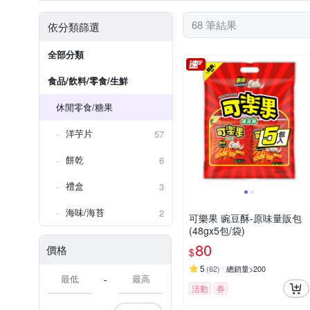
68 筆結果
依分類篩選
全部分類
食品/飲料/零食/生鮮
休閒零食/糖果
洋芋片
57
餅乾
6
禮盒
3
海味/海苔
2
可樂果 豌豆酥-原味量販包
(48gx5包/袋)
80
價格
$
5
(
62
)
總銷量>200
-
活動
券