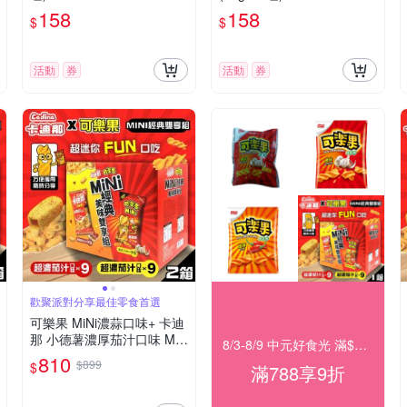
158
158
$
$
活動
券
活動
券
歡聚派對分享最佳零食首選
可樂果 MiNi濃蒜口味+ 卡迪
那 小德薯濃厚茄汁口味 MiN
8/3-8/9 中元好食光 滿$788享9折
i經典美味雙享組x2盒(兩款
810
$899
$
滿788享9折
各9包)