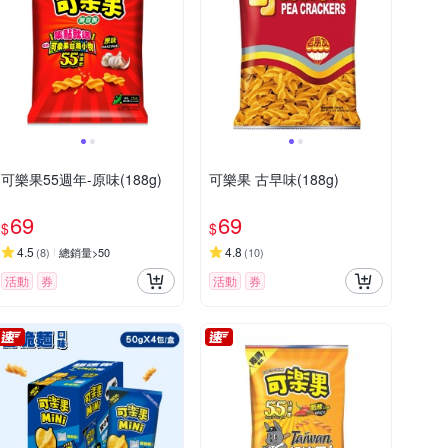
可樂果55週年-原味(188g)
可樂果 古早味(188g)
69
69
$
$
4.5
4.8
(
8
)
總銷量>50
(
10
)
活動
券
活動
券