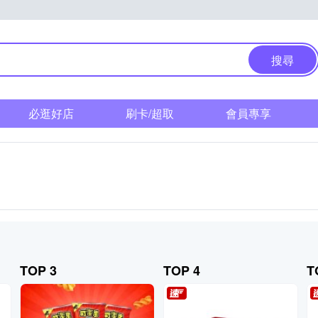
搜尋
必逛好店
刷卡/超取
會員專享
TOP 3
TOP 4
T