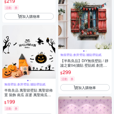
219
$
活動
券
加入購物車
無痕壁貼 創意璧貼 牆貼壁貼紙
【半島良品】DIY無痕壁貼 / 靜
謐之窗04(牆貼 壁貼紙 創意璧
貼)
299
$
活動
券
無痕壁貼 創意璧貼 牆貼壁貼紙
加入購物車
半島良品 萬聖節壁貼 萬聖節佈
置 裝飾 南瓜 巫婆 萬聖南瓜燈S
K9093 60x90cm
199
$
活動
券