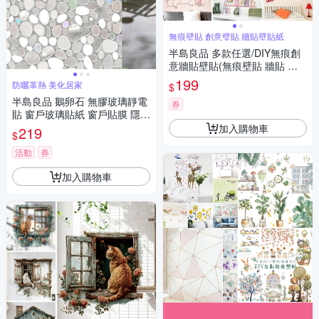
無痕壁貼 創意璧貼 牆貼壁貼紙
半島良品 多款任選/DIY無痕創
意牆貼壁貼(無痕壁貼 牆貼 壁
貼紙 創意璧貼)
199
防曬革熱 美化居家
$
半島良品 鵝卵石 無膠玻璃靜電
券
貼 窗戶玻璃貼紙 窗戶貼膜 隱私
貼 靜電玻璃貼45x200cm
加入購物車
219
$
活動
券
加入購物車