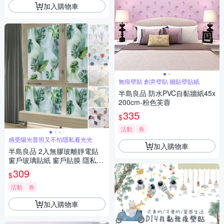
加入購物車
無痕壁貼 創意璧貼 牆貼壁貼紙
半島良品 防水PVC自黏牆紙45x
200cm-粉色芙蓉
335
$
活動
券
感受陽光普照又不怕隱私看光光
加入購物車
半島良品 2入無膠玻離靜電貼
窗戶玻璃貼紙 窗戶貼膜 隱私貼
窗戶貼紙 彩色 45X200
309
$
活動
券
加入購物車