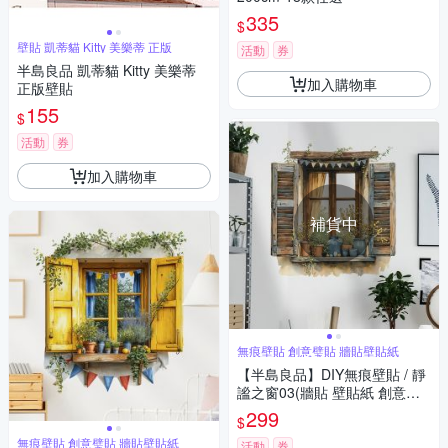
335
$
壁貼 凱蒂貓 Kitty 美樂蒂 正版
活動
券
半島良品 凱蒂貓 Kitty 美樂蒂
加入購物車
正版壁貼
155
$
活動
券
加入購物車
補貨中
無痕壁貼 創意璧貼 牆貼壁貼紙
【半島良品】DIY無痕壁貼 / 靜
謐之窗03(牆貼 壁貼紙 創意璧
貼)
299
$
無痕壁貼 創意璧貼 牆貼壁貼紙
活動
券