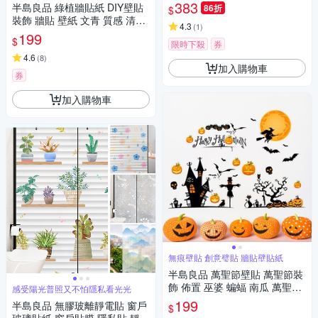
防油貼紙 防油防汙
383
半島良品 綠植牆貼紙 DIY壁貼
86折
$
裝飾 牆貼 壁紙 文青 質感 清新
4.3
(
1
)
牆貼 植物壁貼 樹木 背景貼畫
199
$
限時下殺
券
4.6
(
8
)
加入購物車
券
加入購物車
無痕壁貼 創意璧貼 牆貼壁貼紙
半島良品 萬聖節壁貼 萬聖節裝
飾 佈置 巫婆 蝙蝠 南瓜 萬聖節
感受陽光普照又不怕隱私看光光
派對MJ8006 60x90cm
199
半島良品 無膠玻離靜電貼 窗戶
$