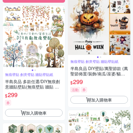
無痕壁貼 創意璧貼 牆貼壁貼紙
半島良品 DIY壁貼/萬聖節款 (萬
聖節佈置/裝飾/南瓜/巫婆/貓咪/
無痕壁貼 創意璧貼 牆貼壁貼紙
城堡)
299
半島良品 多款任選/DIY無痕創
$
意牆貼壁貼(無痕壁貼 牆貼 壁
活動
券
貼紙 創意璧貼)
299
$
加入購物車
券
加入購物車