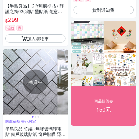
【半島良品】DIY無痕壁貼 / 靜
貨到通知我
謐之窗02(牆貼 壁貼紙 創意璧
貼)
299
$
活動
券
加入購物車
補貨中
商品折價券
150元
防曬革熱 美化居家
半島良品 竹編 -無膠玻璃靜電
貼 窗戶玻璃貼紙 窗戶貼膜 隱私