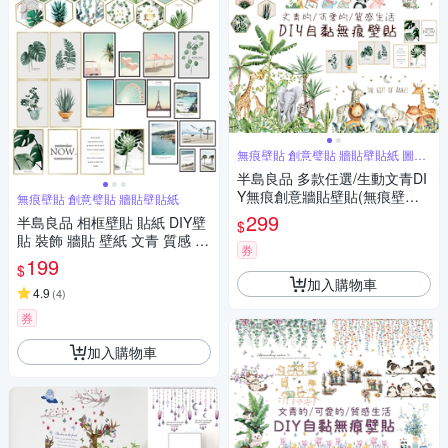
無痕壁貼 創意璧貼 牆貼壁貼紙 圖案
豐富
半島良品 多款任選/生動文青DI
Y無痕創意牆貼壁貼(無痕壁貼
無痕壁貼 創意璧貼 牆貼壁貼紙
牆貼 壁貼紙 創意璧貼)
299
半島良品 相框壁貼 貼紙 DIY壁
$
貼 裝飾 牆貼 壁紙 文青 質感 清
券
新牆貼 植物壁貼 龜背葉 海邊
199
$
背景貼畫
加入購物車
4.9
(
4
)
券
加入購物車