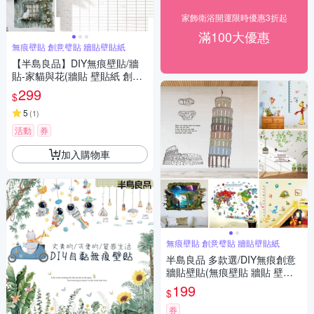
家飾衛浴開運限時優惠3折起
滿100大優惠
無痕壁貼 創意璧貼 牆貼壁貼紙
【半島良品】DIY無痕壁貼/牆
貼-家貓與花(牆貼 壁貼紙 創意
璧貼)
299
$
5
(
1
)
活動
券
加入購物車
無痕壁貼 創意璧貼 牆貼壁貼紙
半島良品 多款選/DIY無痕創意
牆貼壁貼(無痕壁貼 牆貼 壁貼
紙 創意璧貼)
199
$
券