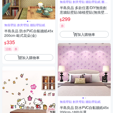
無痕壁貼 創意璧貼 牆貼壁貼紙 圖案
豐富
半島良品 多款任選/DIY無痕創
意牆貼壁貼/綠植壁貼(無痕壁貼
牆貼 壁貼紙 創意璧貼)
299
$
無痕壁貼 創意璧貼 牆貼壁貼紙
券
半島良品 防水PVC自黏牆紙45x
加入購物車
200cm-歐式花朵(金)
335
$
活動
券
加入購物車
無痕壁貼 創意璧貼 牆貼壁貼紙
半島良品 防水PVC自黏牆紙45x
200cm-18款任選