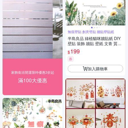
無痕壁貼 創意璧貼 牆貼壁貼紙
半島良品 綠植貓咪牆貼紙 DIY
壁貼 裝飾 牆貼 壁紙 文青 質感
清新牆貼 植物壁貼 太空 宇宙
199
$
背景貼畫
券
加入購物車
家飾衛浴開運限時優惠3折起
滿100大優惠