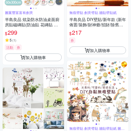
圖案豐富富有創意
無痕壁貼 創意璧貼 牆貼壁貼紙
半島良品 炫染防水防油桌面廚
半島良品 DIY壁貼/新年款 (新年
房貼磁磚貼(防油貼 花磚貼 翻
佈置/裝飾/財神爺/招財/除舊佈
新貼 牆貼 防水 裝飾)
新/發財/過年)
299
217
$
$
5
(
1
)
券
活動
券
加入購物車
加入購物車
無痕壁貼 創意璧貼 牆貼壁貼紙 圖案