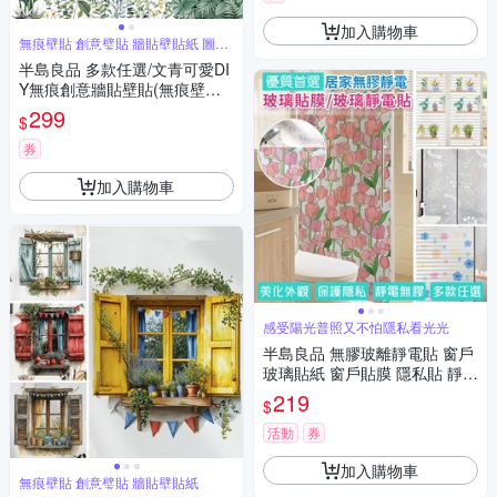
加入購物車
無痕壁貼 創意璧貼 牆貼壁貼紙 圖案
豐富
半島良品 多款任選/文青可愛DI
Y無痕創意牆貼壁貼(無痕壁貼
牆貼 壁貼紙 創意璧貼)
299
$
券
加入購物車
感受陽光普照又不怕隱私看光光
半島良品 無膠玻離靜電貼 窗戶
玻璃貼紙 窗戶貼膜 隱私貼 靜電
玻璃貼 45X200
219
$
活動
券
加入購物車
無痕壁貼 創意璧貼 牆貼壁貼紙