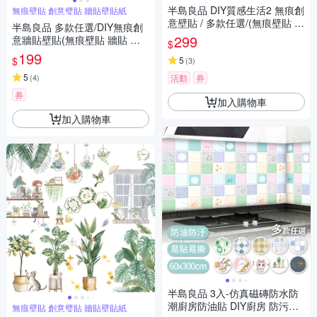
豐富
半島良品 DIY質感生活2 無痕創
無痕壁貼 創意璧貼 牆貼壁貼紙
意壁貼 / 多款任選/(無痕壁貼 牆
半島良品 多款任選/DIY無痕創
貼 壁貼紙 創意璧貼)
299
意牆貼壁貼(無痕壁貼 牆貼 壁
$
貼紙 創意璧貼)
199
$
5
(
3
)
5
(
4
)
活動
券
券
加入購物車
加入購物車
半島良品 3入-仿真磁磚防水防
潮廚房防油貼 DIY廚房 防污貼
無痕壁貼 創意璧貼 牆貼壁貼紙