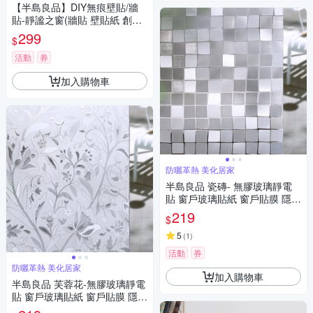
【半島良品】DIY無痕壁貼/牆
貼-靜謐之窗(牆貼 壁貼紙 創意
璧貼)
299
$
活動
券
加入購物車
防曬革熱 美化居家
半島良品 瓷磚- 無膠玻璃靜電
貼 窗戶玻璃貼紙 窗戶貼膜 隱私
貼 靜電玻璃貼45x200cm
219
$
5
(
1
)
活動
券
防曬革熱 美化居家
加入購物車
半島良品 芙蓉花-無膠玻璃靜電
貼 窗戶玻璃貼紙 窗戶貼膜 隱私
貼 靜電玻璃貼45x200cm