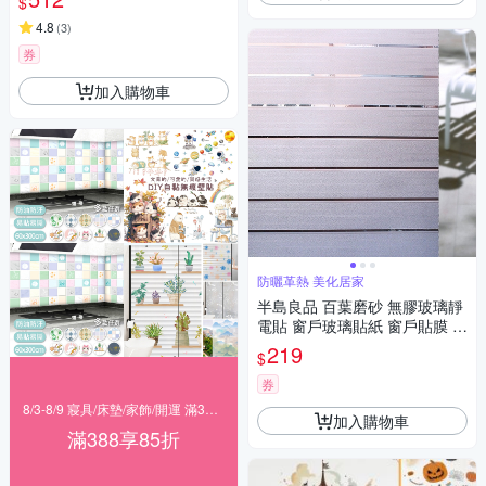
$
4.8
(
3
)
券
加入購物車
防曬革熱 美化居家
半島良品 百葉磨砂 無膠玻璃靜
電貼 窗戶玻璃貼紙 窗戶貼膜 隱
私貼 靜電玻璃貼45x200cm
219
$
券
8/3-8/9 寢具/床墊/家飾/開運 滿388享85折
加入購物車
滿388享85折