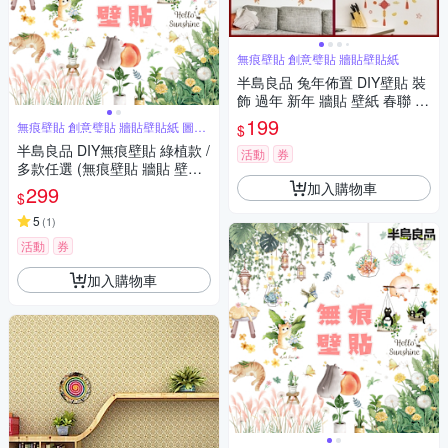
無痕壁貼 創意璧貼 牆貼壁貼紙
半島良品 兔年佈置 DIY壁貼 裝
飾 過年 新年 牆貼 壁紙 春聯 燈
籠 福到 紅色 喜慶 新年玻璃貼
199
無痕壁貼 創意璧貼 牆貼壁貼紙 圖案
$
兔子壁貼
豐富
半島良品 DIY無痕壁貼 綠植款 /
活動
券
多款任選 (無痕壁貼 牆貼 壁貼
紙 創意璧貼)
加入購物車
299
$
5
(
1
)
活動
券
加入購物車