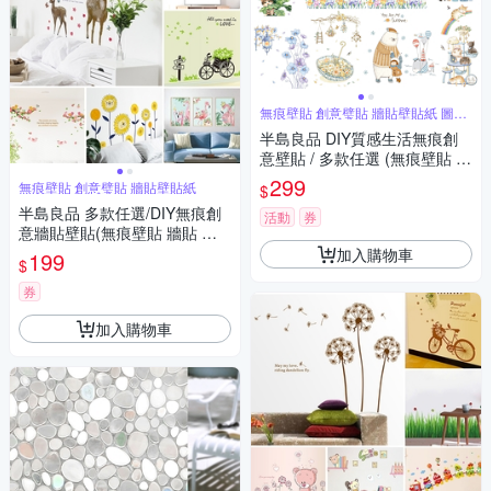
無痕壁貼 創意璧貼 牆貼壁貼紙 圖案
豐富
半島良品 DIY質感生活無痕創
意壁貼 / 多款任選 (無痕壁貼 牆
貼 壁貼紙 創意璧貼)
299
無痕壁貼 創意璧貼 牆貼壁貼紙
$
半島良品 多款任選/DIY無痕創
活動
券
意牆貼壁貼(無痕壁貼 牆貼 壁
貼紙 創意璧貼)
加入購物車
199
$
券
加入購物車