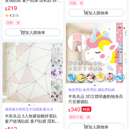
玻璃貼紙 窗戶貼膜 隱私貼 靜電
活動
券
玻璃貼 45X200
219
$
加入購物車
4.3
(
5
)
活動
券
加入購物車
無痕壁貼 創意璧貼 牆貼壁貼紙
半島良品 3D立體萌趣動物身高
尺音樂牆貼
340
感受陽光普照又不怕隱私看光光
86折
$
半島良品 5入無膠玻離靜電貼
限時下殺
券
窗戶玻璃貼紙 窗戶貼膜 隱私貼
窗戶貼紙 彩色 45X200
加入購物車
512