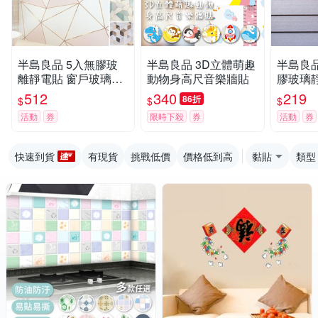
半島良品 5入無膠玻
半島良品 3D立體萌趣
半島良品
離靜電貼 窗戶玻璃貼
動物身高尺音樂牆貼
膠玻璃
紙 窗戶貼膜 隱私貼 窗
璃貼紙 
512
340
219
86折
$
$
$
戶貼紙 彩色 45X200
貼 靜電
活動
券
限時下殺
券
活動
券
cm
快速到貨
有現貨
挑戰低價
價格低到高
黏貼
類型