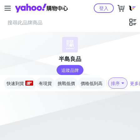
Yahoo購物中心
登入
半島良品
追蹤品牌
快速到貨
有現貨
挑戰低價
價格低到高
排序
更多