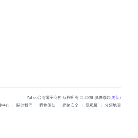
Yahoo台灣電子商務 版權所有 © 2026 服務條款(
更新
)
服中心
|
關於我們
|
購物須知
|
網路安全
|
隱私權
|
分類地圖