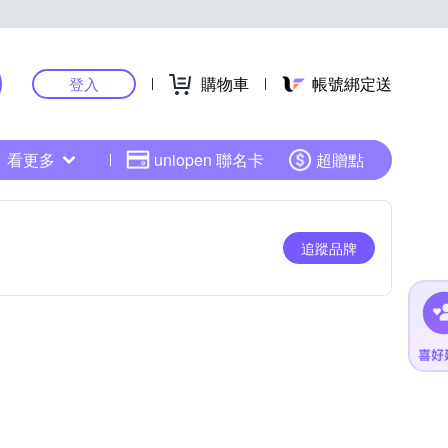
購物車
帳號綁定送
登入
看更多
uniopen 聯名卡
超贈點
追蹤品牌