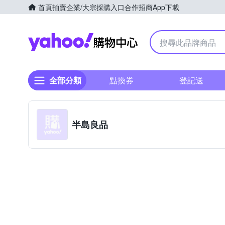
首頁
拍賣
企業/大宗採購入口
合作招商
App下載
Yahoo購物中心
全部分類
點換券
登記送
半島良品