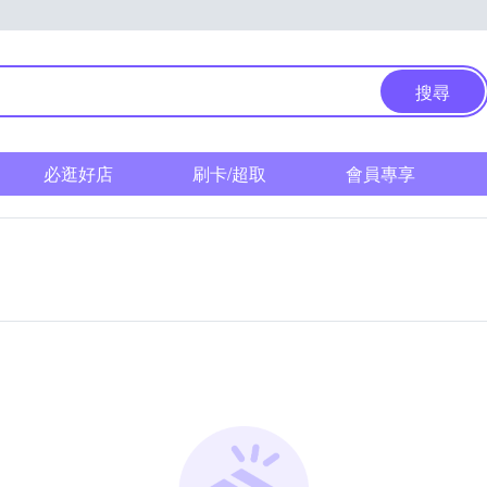
搜尋
必逛好店
刷卡/超取
會員專享