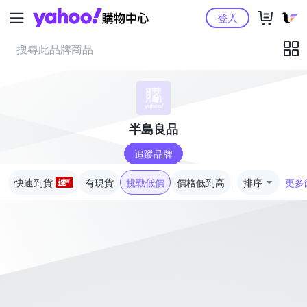
Yahoo購物中心
登入
半島良品
追蹤品牌
快速到貨
有現貨
挑戰低價
價格低到高
排序
更多