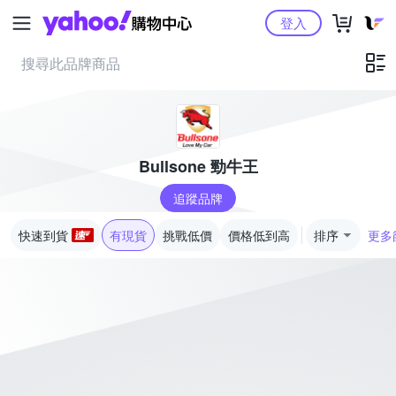
Yahoo購物中心
登入
Bullsone 勁牛王
追蹤品牌
快速到貨
有現貨
挑戰低價
價格低到高
排序
更多