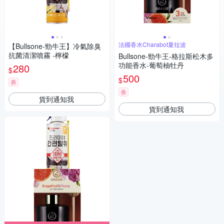
法國香水Charabot夏拉波
【Bullsone-勁牛王】冷氣除臭
抗菌清潔噴霧 -檸檬
Bullsone-勁牛王-格拉斯松木多
功能香水-葡萄柚牡丹
280
$
500
$
券
券
貨到通知我
貨到通知我