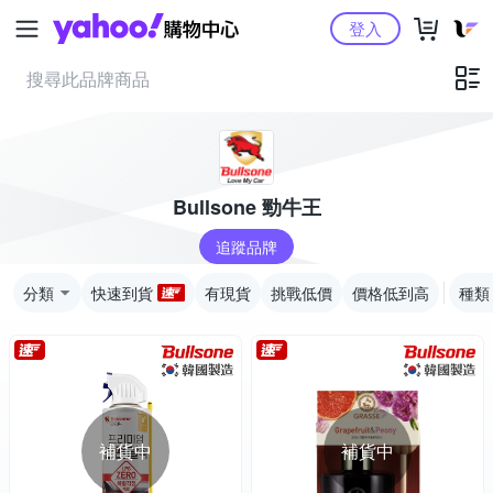
Yahoo購物中心
登入
Bullsone 勁牛王
追蹤品牌
分類
快速到貨
有現貨
挑戰低價
價格低到高
種類
補貨中
補貨中