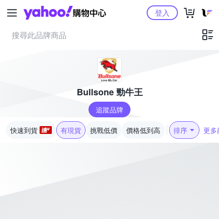
Yahoo購物中心
登入
Bullsone 勁牛王
追蹤品牌
快速到貨
有現貨
挑戰低價
價格低到高
排序
更多