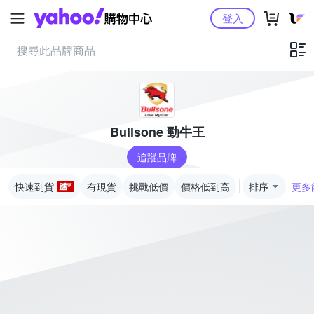
Yahoo購物中心
登入
Bullsone 勁牛王
追蹤品牌
快速到貨
有現貨
挑戰低價
價格低到高
排序
更多