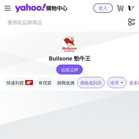
Yahoo購物中心
登入
Bullsone 勁牛王
追蹤品牌
快速到貨
有現貨
挑戰低價
價格低到高
排序
更多