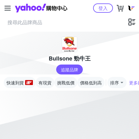
Yahoo購物中心
登入
Bullsone 勁牛王
追蹤品牌
快速到貨
有現貨
挑戰低價
價格低到高
排序
更多