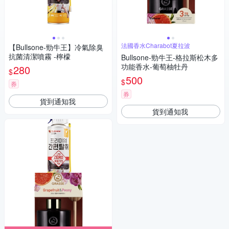
法國香水Charabot夏拉波
【Bullsone-勁牛王】冷氣除臭
抗菌清潔噴霧 -檸檬
Bullsone-勁牛王-格拉斯松木多
功能香水-葡萄柚牡丹
280
$
500
$
券
券
貨到通知我
貨到通知我