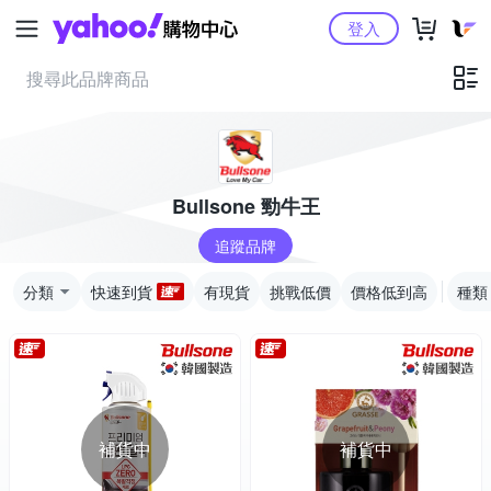
Yahoo購物中心
登入
Bullsone 勁牛王
追蹤品牌
分類
快速到貨
有現貨
挑戰低價
價格低到高
種類
補貨中
補貨中