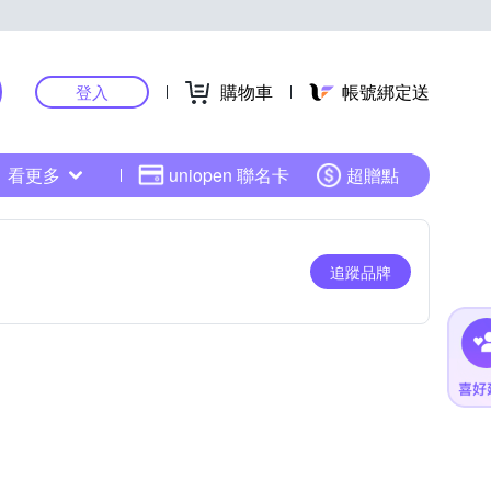
購物車
帳號綁定送
登入
看更多
uniopen 聯名卡
超贈點
追蹤品牌