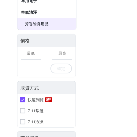
車用電子
空氣清淨
芳香除臭用品
價格
-
確定
取貨方式
快速到貨
7-11常溫
7-11冷凍