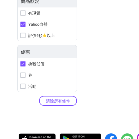
商品狀況
有現貨
Yahoo自營
評價4顆
以上
優惠
挑戰低價
券
活動
清除所有條件