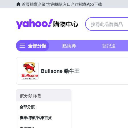
首頁
拍賣
企業/大宗採購入口
合作招商
App下載
Yahoo購物中心
全部分類
點換券
登記送
Bullsone 勁牛王
依分類篩選
全部分類
機車/導航/汽車百貨