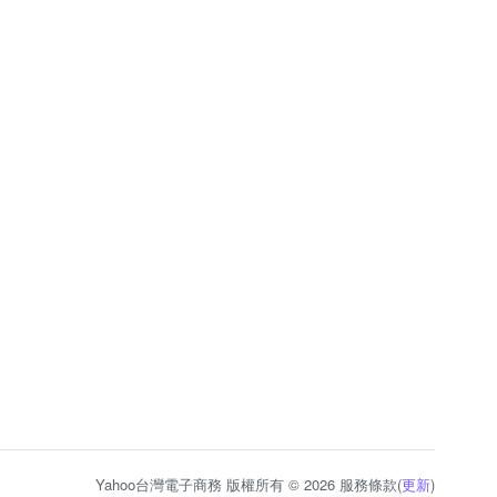
Yahoo台灣電子商務 版權所有 © 2026 服務條款(
更新
)