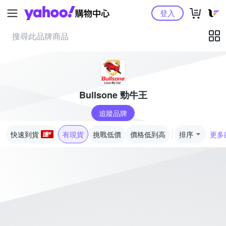
Yahoo購物中心
登入
Bullsone 勁牛王
追蹤品牌
快速到貨
有現貨
挑戰低價
價格低到高
排序
更多