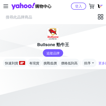
Yahoo購物中心
登入
Bullsone 勁牛王
追蹤品牌
快速到貨
有現貨
挑戰低價
價格低到高
排序
更多