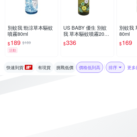
別蚊我 勁涼草本驅蚊
US BABY 優生 別蚊
別蚊我
噴霧80ml
我 草本驅蚊噴霧200m
80ml
l【佳兒園婦幼館】
189
336
169
$189
$
$
$
活動
快速到貨
有現貨
挑戰低價
價格低到高
排序
更多