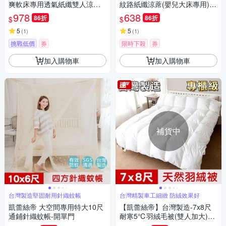
爽軟床專用透氣紙纖雙人涼蓆
紋路紙纖涼蓆(嬰兒大床專用)70
(5尺)
X130CM
978
638
86折
86折
$
$
5
5
(
1
)
(
1
)
挑戰低價
券
限時下殺
券
加入購物車
加入購物車
補貨中
台灣製造堅固耐用針織蚊帳
台灣精製車工細緻 防絨效果好
凱蕾絲帝 大空間專用特大10尺
【凱蕾絲帝】台灣製造-7x8尺
通鋪針織蚊帳-開單門
耐寒5℃羽絨毛被(雙人加大)純
天然蓄熱保暖