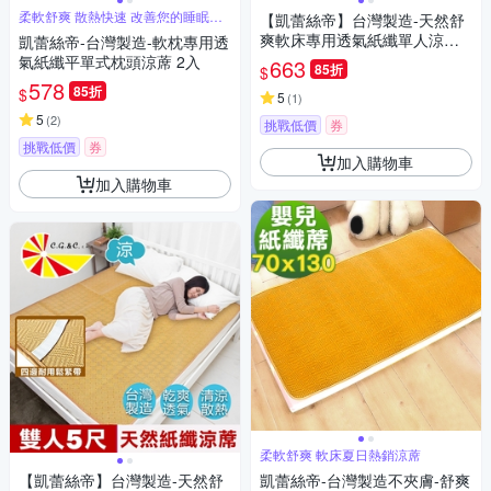
柔軟舒爽 散熱快速 改善您的睡眠品
【凱蕾絲帝】台灣製造-天然舒
質
爽軟床專用透氣紙纖單人涼蓆
凱蕾絲帝-台灣製造-軟枕專用透
(3尺)
氣紙纖平單式枕頭涼蓆 2入
663
85折
$
578
85折
$
5
(
1
)
5
(
2
)
挑戰低價
券
挑戰低價
券
加入購物車
加入購物車
柔軟舒爽 軟床夏日熱銷涼蓆
【凱蕾絲帝】台灣製造-天然舒
凱蕾絲帝-台灣製造不夾膚-舒爽