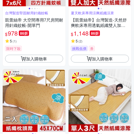
台灣製造堅固耐用針織蚊帳
夏天軟床專用涼爽紙纖涼蓆
凱蕾絲帝 大空間專用7尺房間耐
【凱蕾絲帝】台灣製造-天然舒
用針織蚊帳-開單門
爽軟床專用透氣紙纖雙人加大
涼蓆(6尺)
978
1,148
86折
86折
$
$
5
5
(
1
)
(
2
)
限時下殺
挑戰低價
券
加入購物車
加入購物車