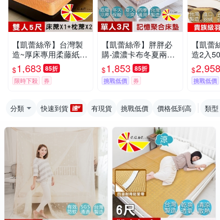
【凱蕾絲帝】台灣製
【凱蕾絲帝】胖胖必
【凱蕾
造~厚床專用柔藤紙纖
購-濃濃卡布冬夏兩用
造2入5
床包涼蓆三件組(雙人
紙纖涼蓆-高支撐記憶
羽絨枕
1,683
1,853
2,95
85折
85折
$
$
$
5尺-床蓆*1+枕蓆*2)
聚合耐重床墊-單人3
含純羽絨
限時下殺
券
挑戰低價
券
挑戰低價
尺 厚5cm
分類
快速到貨
有現貨
挑戰低價
價格低到高
類型