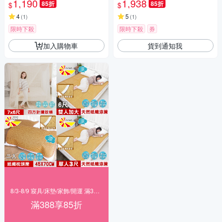
1,190
1,938
85折
85折
$
$
4
5
(
1
)
(
1
)
限時下殺
限時下殺
券
加入購物車
貨到通知我
8/3-8/9 寢具/床墊/家飾/開運 滿388享85折
滿388享85折