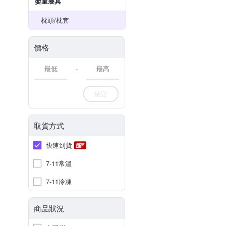
嬰童寢具
枕頭/枕套
價格
-
確定
取貨方式
快速到貨
7-11常溫
7-11冷凍
商品狀況