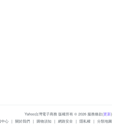
Yahoo台灣電子商務 版權所有 © 2026 服務條款(
更新
)
服中心
|
關於我們
|
購物須知
|
網路安全
|
隱私權
|
分類地圖