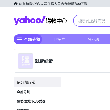
首頁
拍賣
企業/大宗採購入口
合作招商
App下載
Yahoo購物中心
全部分類
點換券
登記送
凱蕾絲帝
依分類篩選
全部分類
婦幼/童鞋/玩具/樂器