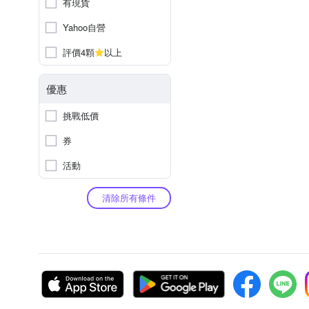
有現貨
Yahoo自營
評價4顆
以上
優惠
挑戰低價
券
活動
清除所有條件