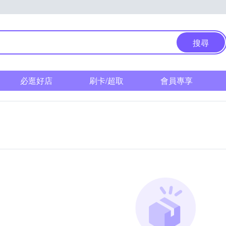
搜尋
必逛好店
刷卡/超取
會員專享