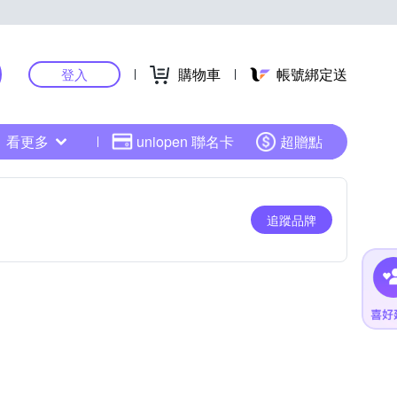
購物車
帳號綁定送
登入
看更多
uniopen 聯名卡
超贈點
追蹤品牌