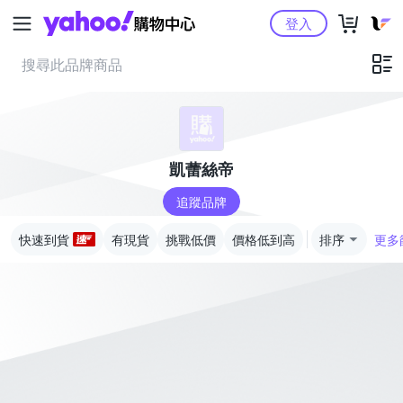
Yahoo購物中心
登入
凱蕾絲帝
追蹤品牌
快速到貨
有現貨
挑戰低價
價格低到高
排序
更多