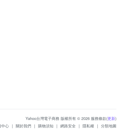
Yahoo台灣電子商務 版權所有 © 2026 服務條款(
更新
)
服中心
|
關於我們
|
購物須知
|
網路安全
|
隱私權
|
分類地圖