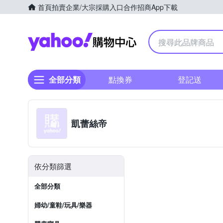
首頁
拍賣
企業/大宗採購入口
合作招商
App下載
Yahoo購物中心
全部分類
點換券
登記送
凱蕾絲帝
依分類篩選
全部分類
婦幼/童鞋/玩具/樂器