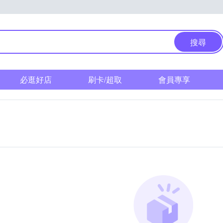
搜尋
必逛好店
刷卡/超取
會員專享