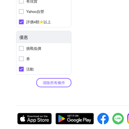
有現貨
Yahoo自營
評價4顆
以上
優惠
挑戰低價
券
活動
清除所有條件