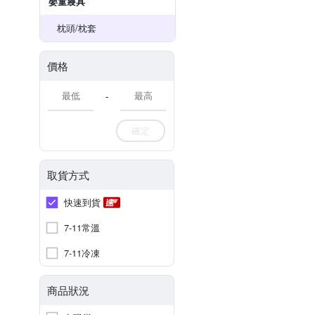
嬰童寢具
枕頭/枕套
價格
-
確定
取貨方式
快速到貨
7-11常溫
7-11冷凍
商品狀況