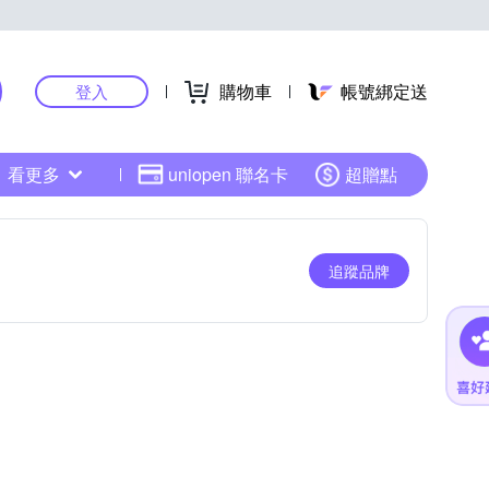
購物車
帳號綁定送
登入
看更多
uniopen 聯名卡
超贈點
追蹤品牌