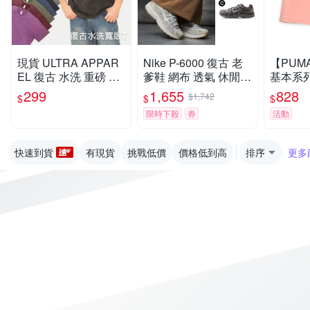
現貨 ULTRA APPAR
Nike P-6000 復古 老
【PUM
EL 復古 水洗 重磅 寬
爹鞋 網布 透氣 休閒
基本系列P
版 落肩 百搭 短T 男女
運動 休閒鞋 CD6404
Washe
299
1,655
828
$1,742
$
$
$
UA2350-
202 HV4312025 HV6
685035
限時下殺
券
活動
353001 多款任選
快速到貨
有現貨
挑戰低價
價格低到高
排序
更多