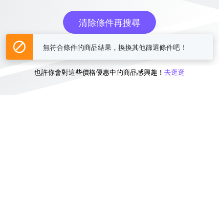
清除條件再搜尋
無符合條件的商品結果，換換其他篩選條件吧！
或
也許你會對這些價格優惠中的商品感興趣！
去逛逛