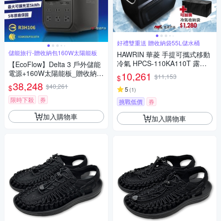
好禮雙重送 贈收納袋55L儲水桶
儲能旅行-贈收納包160W太陽能板
HAWRIN 華菱 手提可攜式移動
冷氣 HPCS-110KA110T 露營
【EcoFlow】Delta 3 戶外儲能
夏日特惠 悠遊戶外
電源+160W太陽能板_贈收納包
10,261
$11,153
$
+160W太陽能版 EFDT3 悠遊
38,248
$40,261
$
5
(
1
)
戶外
限時下殺
券
挑戰低價
券
加入購物車
加入購物車