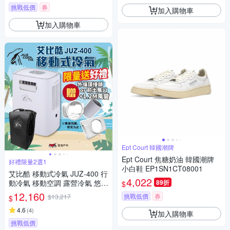
挑戰低價
券
加入購物車
加入購物車
Ept Court 韓國潮牌
Ept Court 焦糖奶油 韓國潮牌
好禮限量2選1
小白鞋 EP1SN1CT08001
艾比酷 移動式冷氣 JUZ-400 行
4,022
動冷氣 移動空調 露營冷氣 悠遊
89折
$
戶外
12,160
挑戰低價
券
$13,217
$
4.6
(
4
)
加入購物車
挑戰低價