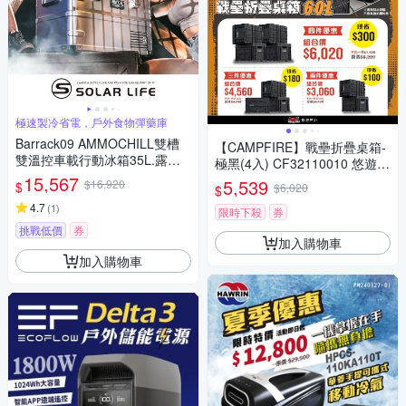
極速製冷省電，戶外食物彈藥庫
Barrack09 AMMOCHILL雙槽
【CAMPFIRE】戰壘折疊桌箱-
雙溫控車載行動冰箱35L.露營
極黑(4入) CF32110010 悠遊戶
車用冰箱 車載電冰箱 冷凍壓縮
15,567
外
5,539
$16,920
$
$6,020
$
機 家用汽車冰箱 戶外移動冰箱
4.7
(
1
)
限時下殺
券
挑戰低價
券
加入購物車
加入購物車