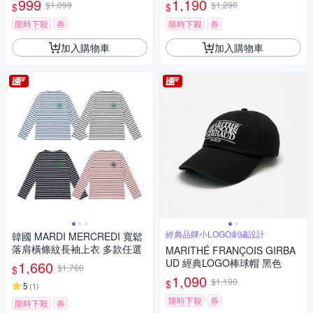
999
1,190
$1,099
$1,290
$
$
限時下殺
券
限時下殺
券
加入購物車
加入購物車
經典品牌小LOGO刺繡設計
韓國 MARDI MERCREDI 寬鬆
落肩橫條紋長袖上衣 多款任選
MARITHÉ FRANÇOIS GIRBA
UD 經典LOGO棒球帽 黑色
1,660
$1,760
$
1,090
$1,190
$
5
(
1
)
限時下殺
券
限時下殺
券