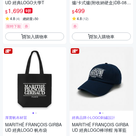
UD 經典LOGO大學T
爐/卡式爐(附收納硬盒)DB-081
露營防風單口爐 戶外休閒爐
1,699
499
9折
$
$
4.8
4.8
(
4
)
總銷量>50
(
12
)
限時下殺
券
券
加入購物車
加入購物車
厚實帆布材質
經典品牌小LOGO刺繡設計
MARITHÉ FRANÇOIS GIRBA
MARITHÉ FRANÇOIS GIRBA
UD 經典LOGO 帆布袋
UD 經典LOGO棒球帽 海軍藍