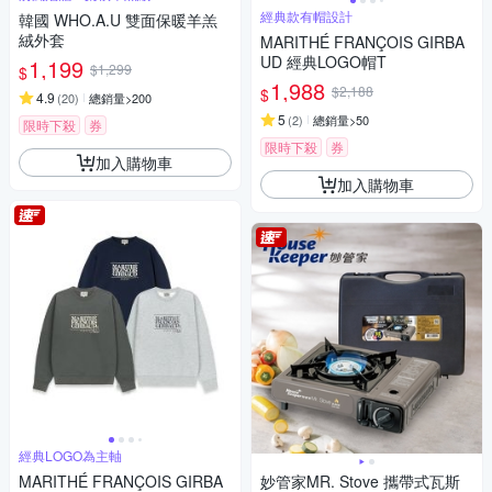
經典款有帽設計
韓國 WHO.A.U 雙面保暖羊羔
絨外套
MARITHÉ FRANÇOIS GIRBA
UD 經典LOGO帽T
1,199
$1,299
$
1,988
$2,188
$
4.9
(
20
)
總銷量>200
5
(
2
)
總銷量>50
限時下殺
券
限時下殺
券
加入購物車
加入購物車
經典LOGO為主軸
MARITHÉ FRANÇOIS GIRBA
妙管家MR. Stove 攜帶式瓦斯