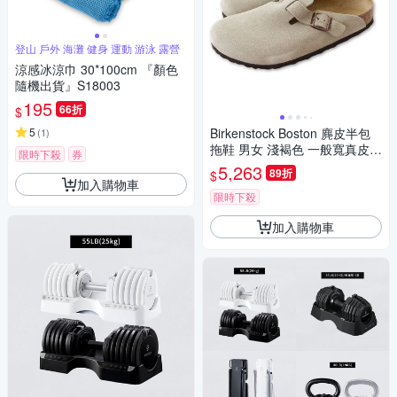
登山 戶外 海灘 健身 運動 游泳 露營
涼感冰涼巾 30*100cm 『顏色
隨機出貨』S18003
195
66折
$
5
Birkenstock Boston 麂皮半包
(
1
)
拖鞋 男女 淺褐色 一般寬真皮勃
限時下殺
券
肯 波士頓 經典懶人鞋 反毛皮穆
5,263
89折
$
勒鞋 軟木休閒涼鞋 0060461
加入購物車
限時下殺
加入購物車