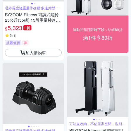
啞鈴長度隨重量作改變 多邊外型 多
變訓練
BYZOOM Fitness 可調式啞鈴
25公斤(55磅) 15段重量秒速調
整組 圓形啞鈴
5,323
9折
$
運動品類日限時下殺↘結帳89折
5
(
1
)
滿1件享89折
挑戰低價
券
加入購物車
可站立收納，不佔居家空間，告別傳
統健身椅
BYZOOM Fitness 可調式重訓
啞鈴長度隨重量作改變 多邊外型 多