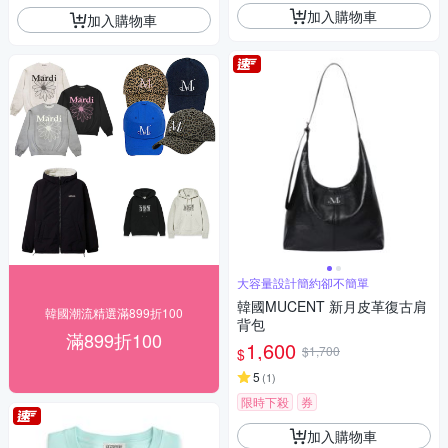
加入購物車
加入購物車
大容量設計簡約卻不簡單
韓國MUCENT 新月皮革復古肩
韓國潮流精選滿899折100
背包
滿899折100
1,600
$1,700
$
5
(
1
)
限時下殺
券
加入購物車