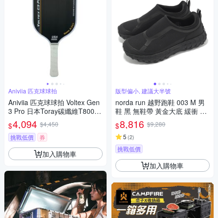
Aniviia 匹克球球拍
版型偏小, 建議大半號
Aniviia 匹克球球拍 Voltex Gen
norda run 越野跑鞋 003 M 男
3 Pro 日本Toray碳纖維T800s
鞋 黑 無鞋帶 黃金大底 緩衝 抓
附拍套
地 支撐 戶外 反光 運動鞋 003
4,094
8,816
$4,450
$9,280
$
$
MBLK
5
挑戰低價
券
(
2
)
挑戰低價
加入購物車
加入購物車