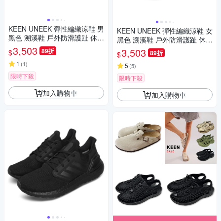
KEEN UNEEK 彈性編織涼鞋 男
KEEN UNEEK 彈性編織涼鞋 女
黑色 溯溪鞋 戶外防滑護趾 休閒
黑色 溯溪鞋 戶外防滑護趾 休閒
羅馬涼拖鞋 沙灘鞋 情侶鞋 101
3,503
羅馬涼拖鞋 沙灘鞋 情侶鞋 101
3,503
89折
$
89折
$
4097
4099
1
(
1
)
5
(
5
)
限時下殺
限時下殺
加入購物車
加入購物車