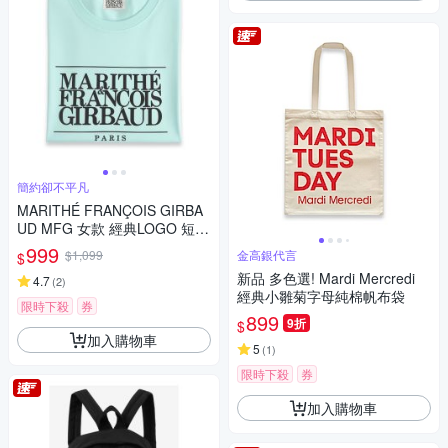
簡約卻不平凡
MARITHÉ FRANÇOIS GIRBA
UD MFG 女款 經典LOGO 短袖
上衣 T恤-薄荷綠
999
$1,099
金高銀代言
$
新品 多色選! Mardi Mercredi
4.7
(
2
)
經典小雛菊字母純棉帆布袋
限時下殺
券
899
9折
$
加入購物車
5
(
1
)
限時下殺
券
加入購物車