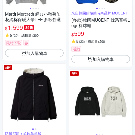
來自韓國的極簡時尚品牌 MUCENT
Mardi Mercredi 經典小雛菊印
花純棉保暖大學TEE 多款任選
(多款)韓國MUCENT 韓系百搭L
ogo棒球帽
1,599
89折
$
599
$
5
(
20
)
總銷量>300
5
(
23
)
總銷量>200
限時下殺
券
活動
加入購物車
加入購物車
防風尼龍 x 柔軟羊羔絨