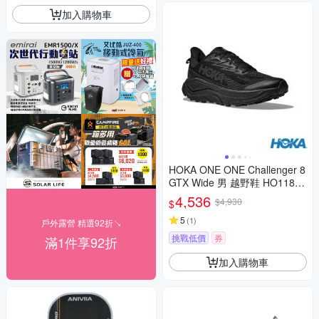
加入購物車
HOKA ONE ONE Challenger 8
GTX Wide 男 越野鞋 HO11808
11BBNB
4,536
$4,930
$
5
(
1
)
戶外露營 精選92折↘
挑戰低價
券
滿1件享92折
加入購物車