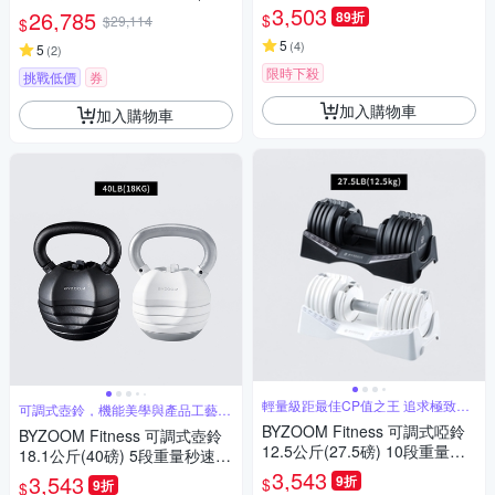
包) 太空灰 戶外電源 地震防災
3,503
26,785
89折
$
$29,114
$
EMR1500 悠遊戶外
5
(
4
)
5
(
2
)
限時下殺
挑戰低價
券
加入購物車
加入購物車
輕量級距最佳CP值之王 追求極致工
可調式壺鈴，機能美學與產品工藝的
藝美學
結合
BYZOOM Fitness 可調式啞鈴
BYZOOM Fitness 可調式壺鈴
12.5公斤(27.5磅) 10段重量秒
18.1公斤(40磅) 5段重量秒速調
速調整組 圓形啞鈴
整組
3,543
3,543
9折
$
9折
$