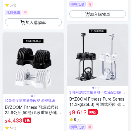
挑戰低價
券
5
(
3
)
挑戰低價
券
加入購物車
加入購物車
3 種可調式重量器材一次滿足訓練所
需
BYZOOM Fitness Pure Series
啞鈴長度隨重量作改變 多變訓練
11.3kg(25LB) 可調式啞鈴 壺鈴
BYZOOM Fitness 可調式啞鈴
美型重訓組合
9,612
22.6公斤(50磅) 5段重量秒速調
89折
$
整組 圓形啞鈴
4,433
5
(
1
)
9折
$
挑戰低價
券
5
(
2
)