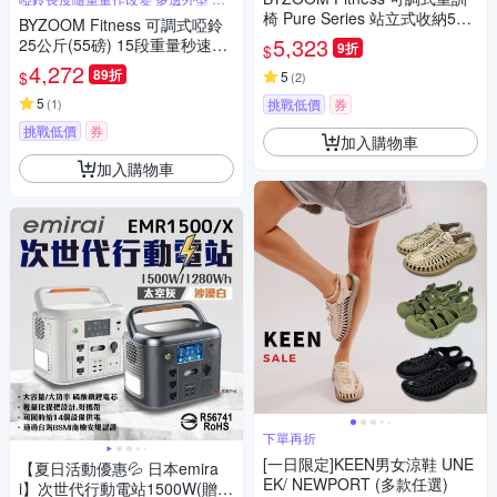
變訓練
椅 Pure Series 站立式收納5段
BYZOOM Fitness 可調式啞鈴
調整健身椅
5,323
25公斤(55磅) 15段重量秒速調
9折
$
整組 多邊形啞鈴
4,272
89折
$
5
(
2
)
5
(
1
)
挑戰低價
券
挑戰低價
券
加入購物車
加入購物車
下單再折
[一日限定]KEEN男女涼鞋 UNE
【夏日活動優惠💦 日本emira
EK/ NEWPORT (多款任選)
i】次世代行動電站1500W(贈