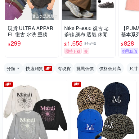
現貨 ULTRA APPAR
Nike P-6000 復古 老
【PUM
EL 復古 水洗 重磅 寬
爹鞋 網布 透氣 休閒
基本系列P
版 落肩 百搭 短T 男女
運動 休閒鞋 CD6404
Washe
299
1,655
828
$1,742
$
$
$
UA2350-
202 HV4312025 HV6
685035
限時下殺
券
挑戰低價
353001 多款任選
分類
快速到貨
有現貨
挑戰低價
價格低到高
尺寸