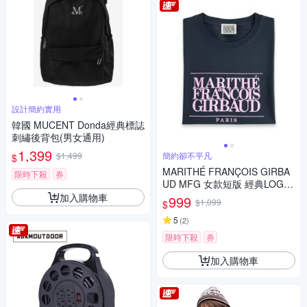
設計簡約實用
韓國 MUCENT Donda經典標誌
刺繡後背包(男女通用)
1,399
$1,499
簡約卻不平凡
$
MARITHÉ FRANÇOIS GIRBA
限時下殺
券
UD MFG 女款短版 經典LOGO
短袖上衣 T恤-海軍藍
加入購物車
999
$1,099
$
5
(
2
)
限時下殺
券
加入購物車