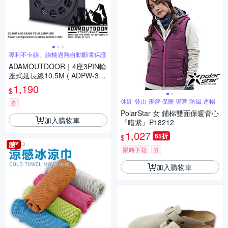
專利不卡線、線軸過熱自動斷電保護
ADAMOUTDOOR｜4座3PIN輪
座式延長線10.5M ( ADPW-341
105MBK ) 黑
1,190
$
休閒 登山 露營 保暖 禦寒 防風 連帽
券
PolarStar 女 鋪棉雙面保暖背心
加入購物車
『暗紫』P18212
1,027
65折
$
限時下殺
券
加入購物車