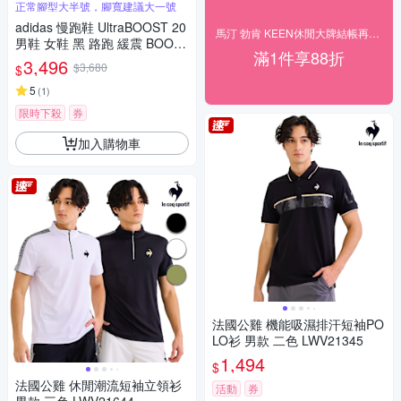
正常腳型大半號，腳寬建議大一號
adidas 慢跑鞋 UltraBOOST 20
馬汀 勃肯 KEEN休閒大牌結帳再享88折
男鞋 女鞋 黑 路跑 緩震 BOOS
滿1件享88折
T 愛迪達
3,496
$3,680
$
5
(
1
)
限時下殺
券
加入購物車
法國公雞 機能吸濕排汗短袖PO
LO衫 男款 二色 LWV21345
1,494
$
法國公雞 休閒潮流短袖立領衫
活動
券