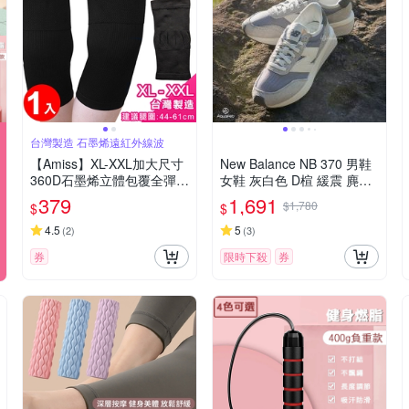
台灣製造 石墨烯遠紅外線波
【Amiss】XL-XXL加大尺寸
New Balance NB 370 男鞋
360D石墨烯立體包覆全彈性
女鞋 灰白色 D楦 緩震 麂皮
護膝(護套 護膝 膝蓋護套 運
中性 復古 運動 休閒鞋 U37
379
1,691
$1,780
$
$
動護膝/1601-6XL)
0AH
4.5
5
(
2
)
(
3
)
券
限時下殺
券