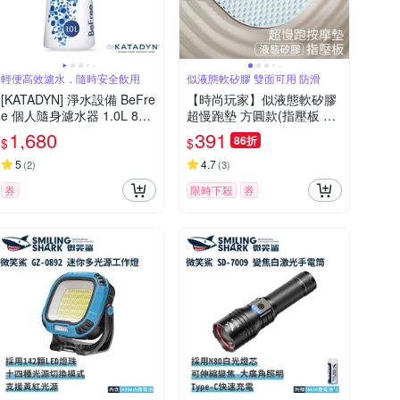
輕便高效濾水，隨時安全飲用
似液態軟矽膠 雙面可用 防滑
[KATADYN] 淨水設備 BeFre
【時尚玩家】似液態軟矽膠
e 個人隨身濾水器 1.0L 801
超慢跑墊 方圓款(指壓板 按
8007
摩腳踏墊 腳底按摩)
1,680
391
86折
$
$
5
4.7
(
2
)
(
3
)
券
限時下殺
券