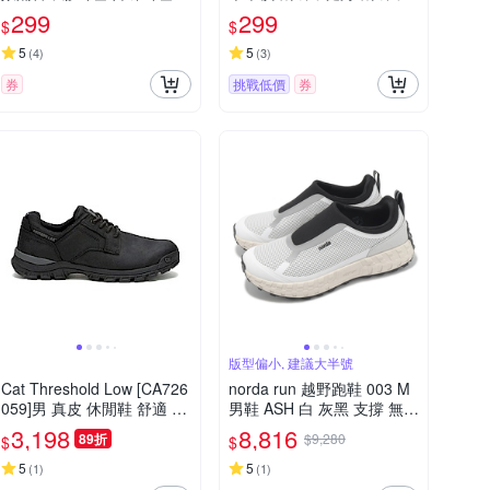
(睡眠耳塞 防噪音耳塞 贈專
單槓護腕勾 硬舉輔助器
299
299
$
$
用收納盒)
5
5
(
4
)
(
3
)
券
挑戰低價
券
版型偏小, 建議大半號
Cat Threshold Low [CA726
norda run 越野跑鞋 003 M
059]男 真皮 休閒鞋 舒適 穿
男鞋 ASH 白 灰黑 支撐 無鞋
搭 百搭黑
帶 緩衝 黃金大底 抓地 戶外
3,198
8,816
89折
$9,280
$
$
運動鞋 003MASH
5
5
(
1
)
(
1
)