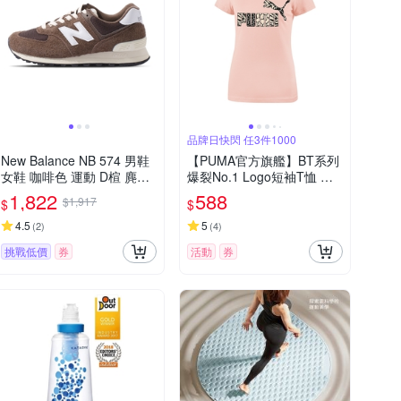
品牌日快閃 任3件1000
New Balance NB 574 男鞋
【PUMA官方旗艦】BT系列
女鞋 咖啡色 運動 D楦 麂皮
爆裂No.1 Logo短袖T恤 女
經典 緩衝 復古 休閒鞋 U57
性 68869650
1,822
588
$1,917
$
$
4RBI
4.5
5
(
2
)
(
4
)
挑戰低價
券
活動
券