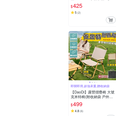
可選
425
$
5
(
2
)
即開即用,超強承重,贈收納袋
【DaoDi】露營摺疊椅 大號
克米特椅(附收納袋 戶外哲
疊椅 露營椅 導演椅 釣魚椅)
499
$
4.8
(
6
)