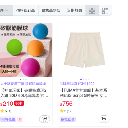
三角泳褲
羅馬/編織涼鞋
跳繩 / 跳床 / 彈跳器
瑜珈柱 / 瑜珈滾輪
序
價格低到高
價格高到低
近期熱銷
顯示為主
楔型涼鞋
踝襪 / 隱形襪
腿套
拳擊用品 / 重訓周邊
探頭燈
涼鞋
橢圓機 / 划船機
椅子
營釘/營槌
/ 扭扭盤
保冰袋/保溫袋/保冷袋
防滑鞋/其它人身部品
大小球硬度可選 緩解肌肉緊繃
品牌日快閃 任3件1000
【神鬼玩家】矽膠筋膜球2
【PUMA官方旗艦】基本系
入組 30D-60D(瑜珈球 穴位
列ESS Script 5吋短褲 女性
按摩球 肩頸按摩 筋膜按摩)
68498487
210
756
86折
$
$
5
5
(
1
)
(
1
)
挑戰低價
券
挑戰低價