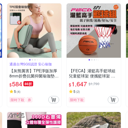
通過台灣SGS認證 安心瑜珈
【灰熊厲害】TPE淨版加厚
【FECA】灌籃高手籃球組
8mm折疊抗菌抑菌瑜珈墊-
兒童籃球架 便攜籃球架 居
附收納袋(瑜伽墊 雙面防滑
家 露營 登山 悠遊戶外
584
1,647
86折
$1,790
$
$
台灣SGS認證官方正品)
5
5
(
4
)
(
2
)
限時下殺
券
限時下殺