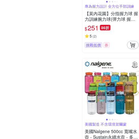
專為握力設計 全方位手部訓練
【莫內花園】分指握力球 握
力訓練腕力球(彈力球 握力
器 手指復健 紓壓球 老人臥
251
86折
$
床手部訓練)
5
(
2
)
挑戰低價
券
美國製造 不含環境賀爾蒙
美國Nalgene 500cc 寬嘴水
壺 - Sustain永續水壼 - 多色