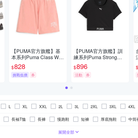
【PUMA官方旗艦】基
【PUMA官方旗艦】訓
本系列Puma Class Was
練系列Puma Strong短
V
hed 5吋短褲 女性 6850
版短袖T恤 女性 526805
828
896
$
$
3518
01
挑戰低價
券
活動
券
L
XL
XXL
2L
3L
2XL
3XL
4XL
US5
US5.5
US6
US6.5
US7
US7.5
U
長袖T恤
長褲
慢跑鞋
短褲
厚底拖鞋
中筒
5
US12
US12.5
US13
US13.5
US14
US14
襪
登山鞋
懶人鞋/便鞋
漁夫帽
運動鞋
水陸兩用
炊具
童
網布
超纖
Polyester人造聚酯纖維
手套
布面
網布
杯子 / 壺具
超纖
布面
尼龍
牛皮
無內裡
水壺
聚酯纖維
蕾絲 / 網布
包包
裝備收納袋/收納
麂皮
棉+聚
EVA
TPE
EV
展開全部
EU40
EU41
EU42
EU43