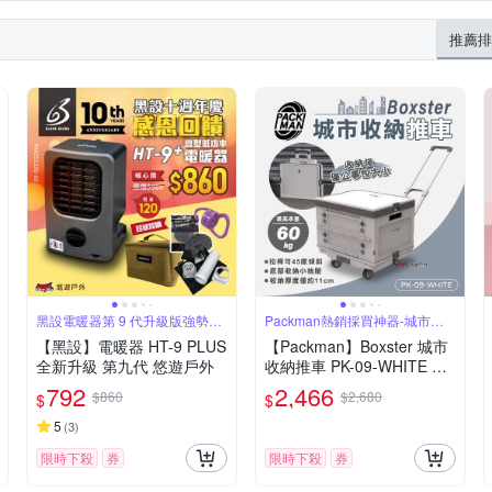
無袖T恤(背心)
拖鞋
登山帽
壓力褲/緊身褲
帽T
鈴
尼龍纖維
戶外電源
其他材質
瑜珈磚 / 伸展帶
鍋具
戶外燈/庭園燈
推薦排
材
羽絨外套
健走鞋
四角短泳褲
防曬外套
依吊牌
能量穿戴配件
野餐墊
充氣枕/外出枕
多功能重量訓練
背包
長襪
運動內衣
二件式泳衣
連身式
夾腳
袋
瑜珈球 / 抗力球
健康步道墊 / 按摩球
手臂 / 握力器
 彈力拉繩
桌子
拉筋板 / 平衡板
健腹輪 / 健美輪
呼拉圈 
機
造型燈
運動腰包
耳罩
燈架/燈勾
其他露營週邊
黑設電暖器第 9 代升級版強勢回
Packman熱銷採買神器-城市收
歸
納推車
【黑設】電暖器 HT-9 PLUS
【Packman】Boxster 城市
全新升級 第九代 悠遊戶外
收納推車 PK-09-WHITE 露
營車 60L收納箱 多功能推車
792
2,466
$860
$2,680
$
$
露營 悠遊戶外
5
(
3
)
限時下殺
券
限時下殺
券