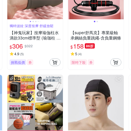
獨特波紋 深度按摩 舒緩放鬆
【神鬼玩家】按摩瑜伽柱水
【super舒馬克】專業級軸
滴款33cm標準型 (瑜珈柱 瑜
承鋼絲負重跳繩-含負重鋼條
珈滾筒 瑜珈滾輪 瑜珈軸 按
306
158
$322
86折
$
$
摩滾筒外銷歐洲檢驗合格)
4.9
5
(
5
)
(
4
)
挑戰低價
券
限時下殺
券