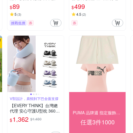
薦 一次性雨衣 拋棄式雨衣
單人睡袋 超輕睡袋)
89
499
$
$
成人輕便雨衣 加厚 雨天必
備 防雨神器 登山露營防雨
5
4.5
(
3
)
(
2
)
防水防風 耐用 輕量 環保 可
挑戰低價
券
券
重複使用 收納方便)
V型設計，肩頸到下巴全面支撐
【EVERY THINK】台灣總
代理 安心守護U型枕 360度
PUMA 品牌週 指定服飾任3件1000
環繞護頸 附收納包及掛繩
1,362
$1,480
$
任選3件1000
多色可選