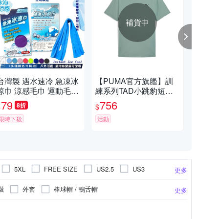
補貨中
台灣製 遇水速冷 急凍冰
【PUMA官方旗艦】訓
【P
涼巾 涼感毛巾 運動毛巾
練系列TAD小跳豹短袖T
行系
【DK大王】
恤 男性 52590830
性 6
79
756
6
8折
$
$
$
限時下殺
活動
活動
5XL
FREE SIZE
US2.5
US3
更多
S8
US8.5
US9
US9.5
US10
襪
外套
棒球帽 / 鴨舌帽
更多
.5
US15
EU34
EU35
EU36
鞋
厚底涼鞋
涼鞋
防風外套
箱
酯纖維
聚脂纖維
手足車
人造纖維睡袋
露營燈
針織布
羽絨睡袋
袖套 / 臂套
A
PVC
更多
更多