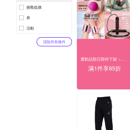
挑戰低價
券
活動
清除所有條件
運動品類日限時下殺↘結帳85折
滿1件享85折