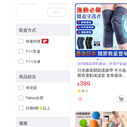
確定
取貨方式
快速到貨
7-11常溫
7-11冷凍
3D飛織高彈乳膠絲，舒適不緊繃
日本膝蓋關節護膝帶 半月板
髕骨運動保護套 老寒腿保暖
商品狀況
套 兩只裝
399
$
有現貨
4
(
7
)
Yahoo自營
券
評價4顆
以上
優惠