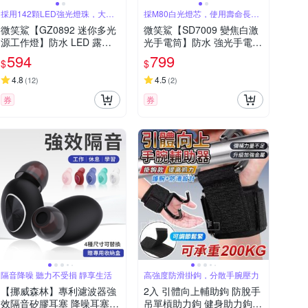
採用142顆LED強光燈珠，大範
採M80白光燈芯，使用壽命長，
圍照明
照明亮度高
微笑鯊【GZ0892 迷你多光
微笑鯊【SD7009 變焦白激
源工作燈】防水 LED 露營
光手電筒】防水 強光手電筒
燈 磁吸工作燈 汽修燈 手電
充電手電筒 伸縮手電筒 露
594
799
$
$
筒 帳篷燈 登山 釣魚 充電手
營 登山 釣魚 戶外照明 長續
電筒 戶外照明 多功能照明
航 超亮遠射 爆亮 行動電源
4.8
4.5
(
12
)
(
2
)
超亮遠射 行動電源
券
券
隔音降噪 聽力不受損 靜享生活
高強度防滑掛鉤，分散手腕壓力
【挪威森林】專利濾波器強
2入 引體向上輔助鉤 防脫手
效隔音矽膠耳塞 降噪耳塞
吊單槓助力鉤 健身助力鉤