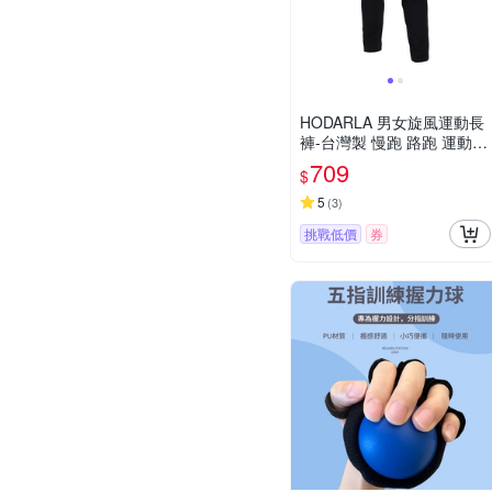
HODARLA 男女旋風運動長
褲-台灣製 慢跑 路跑 運動 3
173101 黑
709
$
5
(
3
)
挑戰低價
券