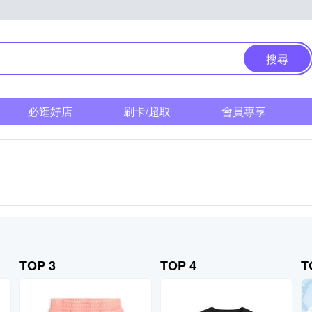
搜尋
必逛好店
刷卡/超取
會員專享
TOP 3
TOP 4
T