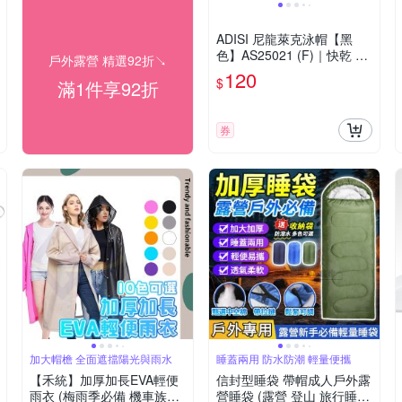
ADISI 尼龍萊克泳帽【黑
色】AS25021 (F)｜快乾 彈
戶外露營 精選92折↘
性 防曬 抗UV 游泳 泳池 水
120
$
滿1件享92折
樂園
券
加大帽檐 全面遮擋陽光與雨水
睡蓋兩用 防水防潮 輕量便攜
【禾統】加厚加長EVA輕便
信封型睡袋 帶帽成人戶外露
雨衣 (梅雨季必備 機車族推
營睡袋 (露營 登山 旅行睡袋