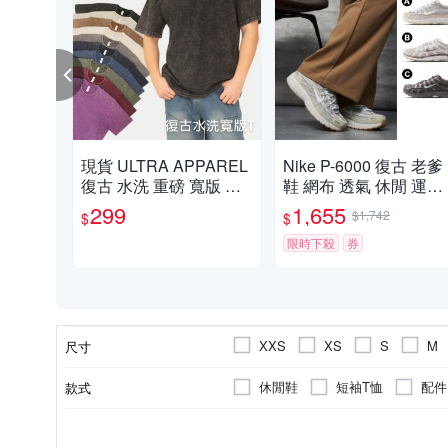
現貨 ULTRA APPAREL
Nike P-6000 復古 老爹
復古 水洗 重磅 寬版 落
鞋 網布 透氣 休閒 運動
肩 百搭 短T 男女 UA235
休閒鞋 CD6404202 H
299
1,655
$1,742
$
$
0-
4312025 HV6353001
多款任選
限時下殺
券
XXS
XS
S
M
尺寸
US3.5
US4
US4.5
休閒鞋
短袖T恤
配件
款式
US10.5
US11
US11.
短袖POLO衫
毛帽
短
頭巾 / 領巾 / 脖圍
人造纖維
依吊牌標示
女
依吊牌標示
男
棉
女童
人造皮革
人造皮革
爐具 / 
羊毛
男
顏色
類別
材質
鞋面材質
適用性別
內裡材質
EU37
EU38
EU39