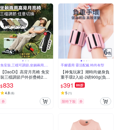
免安裝,三檔可調節,坐躺兩用,輕
手腳通用 靈活配戴 時尚有型
鬆便攜
【DaoDi】高背月亮椅 免安
【神鬼玩家】潮時尚健身負
裝三檔調節戶外折疊椅2入
重手環2入組-2磅900g(負重
組(附收納袋特大號 露營椅
訓練手環 重量手環 負重沙
833
391
86折
$
$
摺疊椅 休閒椅)
袋 沙包)
4.8
5
(
6
)
(
1
)
券
限時下殺
券