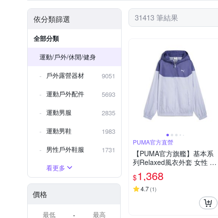
連帽外套
背心
夾克
碗筷刀叉
動物毛料
啞鈴 / 槓片 / 壺
依商品圖說明
31413 筆結果
依分類篩選
長袖POLO衫
輔助訓練器
踏步機 / 階梯踏板
充氣床
球褲
內層衣
小包
健腹機 / 縮小腹
露營裝備
全部分類
手推車/手拉車
懸吊阻力 /
運動/戶外/休閒/健身
頭帶 / 髮帶
美腿機 / 騎馬
戶外露營器材
9051
運動戶外配件
5693
運動男服
2835
運動男鞋
1983
PUMA官方直營
男性戶外鞋服
1731
【PUMA官方旗艦】基本系
列Relaxed風衣外套 女性 68
看更多
513447
1,368
$
4.7
(
1
)
價格
-