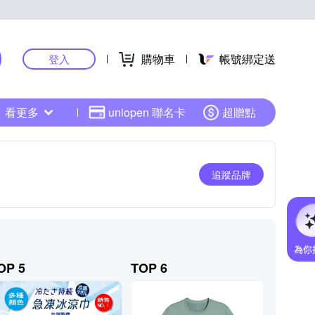
購物車
帳號綁定送
登入
看更多
uniopen 聯名卡
超贈點
追蹤品牌
OP 5
TOP 6
TOP