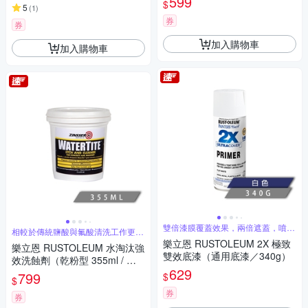
599
$
5
(
1
)
券
券
加入購物車
加入購物車
雙倍漆膜覆蓋效果，兩倍遮蓋，噴一
相較於傳統鹽酸與氟酸清洗工作更加
道抵兩道
安全可靠
樂立恩 RUSTOLEUM 2X 極致
樂立恩 RUSTOLEUM 水淘汰強
雙效底漆（通用底漆／340g）
效洗蝕劑（乾粉型 355ml / 可
629
稀釋一加侖）5082
799
$
$
券
券