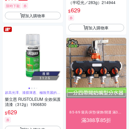
（半啞光／283g）214944
限時下殺
券
629
$
加入購物車
券
加入購物車
超高光澤、漆膜薄透、極致亮麗的的
全效保護
樂立恩 RUSTOLEUM 全效保護
清漆（312g）1906830
629
8/3-8/9 寢具/床墊/家飾/開運 滿388享85折
$
滿388享85折
券