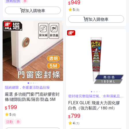
949
挑戰低價
券
$
5
(
3
)
加入購物車
加入購物車
阻絕縫隙，冬暖夏涼防蟲抗噪
嚴選 多功能門窗/門底矽膠密封
密封後完整阻隔空氣、水和濕氣且防
條/縫隙貼防風/隔音/防蟲 5M
黴防腐蝕
FLEX GLUE 飛速大力固化膠
199
$
白色（強力黏固／180 ml）
799
5
(
6
)
$
活動
券
4
(
1
)