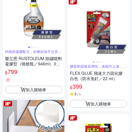
特殊的凝膠配方，好擦好抹不任意流
動
樂立恩 RUSTOLEUM 除鏽噴劑
凝膠型（噴槍瓶／946ml）300
膠質乾固後具彈性，表面可上漆，施
112
799
作性極佳
$
FLEX GLUE 飛速大力固化膠
白色（防水免釘／22 ml）
券
399
$
加入購物車
5
(
1
)
加入購物車