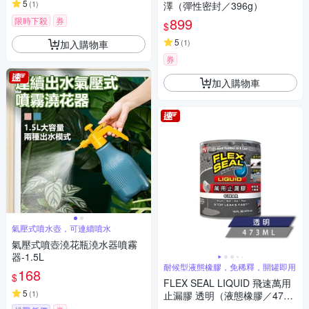
5
(
1
)
澤（彈性密封／396g）
899
限時下殺
券
$
5
(
1
)
加入購物車
券
加入購物車
氣壓式噴水壺，可連續噴水
氣壓式噴壺澆花瓶澆水器噴霧
器-1.5L
耐候型液態橡膠，免稀釋，開罐即用
168
$
FLEX SEAL LIQUID 飛速萬用
5
(
1
)
止漏膠 透明（液態橡膠／473
ml）