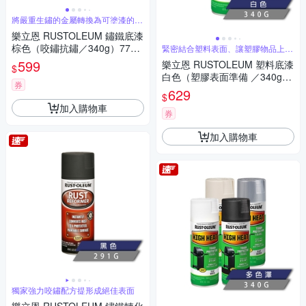
將嚴重生鏽的金屬轉換為可塗漆的表
面
樂立恩 RUSTOLEUM 鏽鐵底漆
棕色（咬鏽抗鏽／340g）7769
緊密結合塑料表面、讓塑膠物品上漆
更輕鬆
830
599
樂立恩 RUSTOLEUM 塑料底漆
$
白色（塑膠表面準備 ／340g）
券
209460
629
$
加入購物車
券
加入購物車
獨家強力咬鏽配方提形成絕佳表面