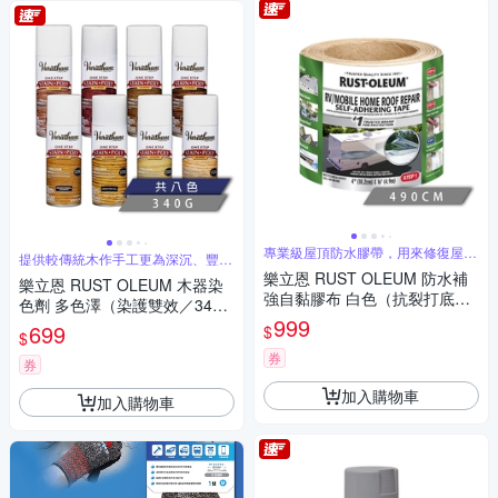
專業級屋頂防水膠帶，用來修復屋頂
提供較傳統木作手工更為深沉、豐富
漏水問題
的色彩
樂立恩 RUST OLEUM 防水補
樂立恩 RUST OLEUM 木器染
強自黏膠布 白色（抗裂打底／1
色劑 多色澤（染護雙效／340
0.2x490cm）373135
999
g）
699
$
$
券
券
加入購物車
加入購物車