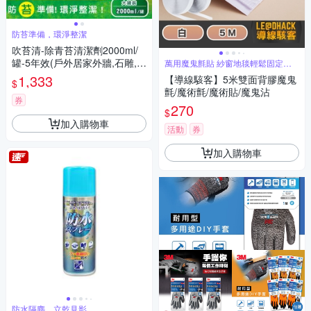
防苔準備，環淨整潔
吹苔清-除青苔清潔劑2000ml/
罐-5年效(戶外居家外牆,石雕,柵
萬用魔鬼氈貼 紗窗地毯輕鬆固定好
拆卸
欄,花園造景,庭院全能清潔洗
1,333
【導線駭客】5米雙面背膠魔鬼
$
劑)
氈/魔術氈/魔術貼/魔鬼沾
券
270
$
加入購物車
活動
券
加入購物車
防水隔塵，立乾見影