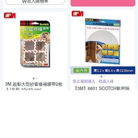
加入購物車
防止風雨滲入、蚊蟲入侵
3M 超黏大型紗窗修補膠帶2枚
【3M】6601 SCOTCH氣密隔
入(方形 10x10 cm)
音防撞泡棉室內用(3.2x6.4x51
95
$
50MM)
131
$
5
(
1
)
5
(
2
)
活動
券
活動
券
加入購物車
加入購物車