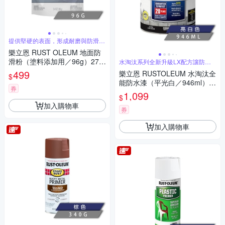
提供堅硬的表面，形成耐磨與防滑的
強化結構
樂立恩 RUST OLEUM 地面防
滑粉（塗料添加用／96g）279
水淘汰系列全新升級LX配方讓防水
耐久加倍
847
499
樂立恩 RUSTOLEUM 水淘汰全
$
能防水漆（平光白／946ml）2
券
70267
1,099
$
加入購物車
券
加入購物車