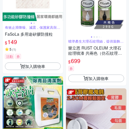
有效止滑降噪、減震，保護家具與牆
面
FaSoLa 多用途矽膠防撞粒
149
噴塗產生大理石紋理絲，提供裝飾的
$
美化石紋
樂立恩 RUST OLEUM 大理石
5
(
1
)
紋理噴漆 共兩色（仿石紋理／2
活動
券
90g）
699
$
加入購物車
券
加入購物車