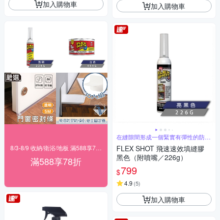
加入購物車
加入購物車
在縫隙間形成一個緊實有彈性的防水
屏障
8/3-8/9 收納/衛浴/地板 滿588享78折
FLEX SHOT 飛速速效填縫膠
黑色（附噴嘴／226g）
滿588享78折
799
$
4.9
(
5
)
加入購物車