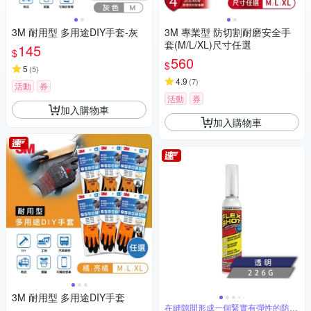
3M 耐用型 多用途DIY手套-灰
3M 專業型 防切割耐磨安全手
套(M/L/XL)尺寸任選
145
$
560
$
5
(
5
)
4.9
(
7
)
活動
券
活動
券
加入購物車
加入購物車
3M 耐用型 多用途DIY手套
在縫隙間形成一個緊實有彈性的防水