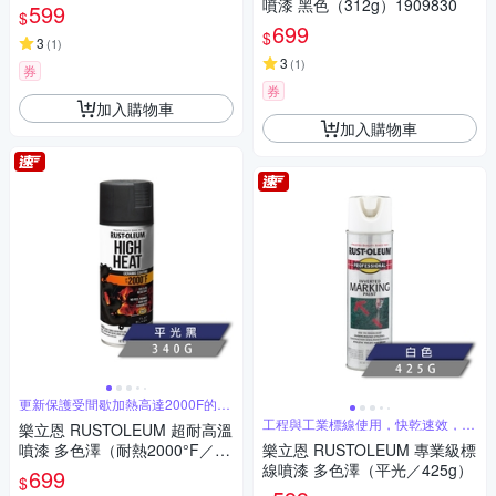
40g）
噴漆 黑色（312g）1909830
599
$
699
$
3
(
1
)
3
(
1
)
券
券
加入購物車
加入購物車
更新保護受間歇加熱高達2000F的表
面
工程與工業標線使用，快乾速效，色
樂立恩 RUSTOLEUM 超耐高溫
澤飽滿
噴漆 多色澤（耐熱2000°F／34
樂立恩 RUSTOLEUM 專業級標
0g）
線噴漆 多色澤（平光／425g）
699
$