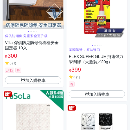
傢俱防傾倒 兒童安全更升級
Viita 傢俱防晃防傾倒櫥櫃安全
固定器 10入
美國製造，原裝進口
300
$
FLEX SUPER GLUE 飛速強力
瞬間膠（大瓶裝／20g）
5
(
1
)
399
$
活動
券
5
(
1
)
加入購物車
券
加入購物車