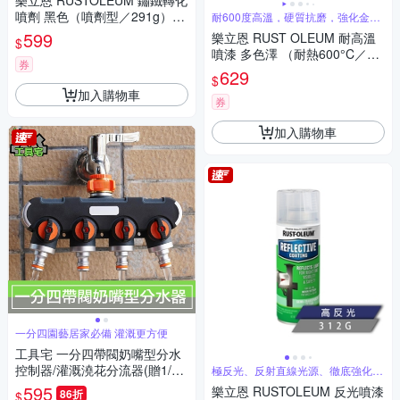
樂立恩 RUSTOLEUM 鏽鐵轉化
噴劑 黑色（噴劑型／291g）24
耐600度高溫，硬質抗磨，強化金屬
壽命
8658
599
樂立恩 RUST OLEUM 耐高溫
$
噴漆 多色澤 （耐熱600°C／34
券
0g）
629
$
加入購物車
券
加入購物車
一分四園藝居家必備 灌溉更方便
工具宅 一分四帶閥奶嘴型分水
控制器/灌溉澆花分流器(贈1/2
極反光、反射直線光源、徹底強化夜
間可視度
轉換頭)
595
樂立恩 RUSTOLEUM 反光噴漆
86折
$