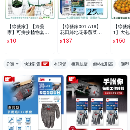
【綠藝家】【綠藝
【綠藝家001-A19】
【綠藝家
家】可拼接植物套環
花田綠地花果蔬菜通
1】大包
單支販售15公分、25
用培養土25公升-有機
小番茄種
10
137
150
$
$
$
公分可選(購買3支可
農業適用泥炭土
2號 甜
組成圓形、4支可組成
番茄種子
分類
快速到貨
有現貨
挑戰低價
價格低到高
類型