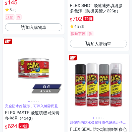
145
屏障
$
FLEX SHOT 飛速速效填縫膠
5
(
6
)
多色澤（防黴美縫／226g）
702
活動
券
79折
$
4.8
(
3
)
加入購物車
限時下殺
券
加入購物車
完全防水好塑形，可深入縫隙而且表
面可上漆
FLEX PASTE 飛速填縫補洞膏
多色澤（454g）
以彈性的防水橡膠護膜包覆藉此快速
624
79折
阻斷漏水
$
FLEX SEAL 防水填縫噴劑 多色