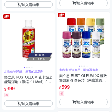
加入購物車
加入購物車
室內室外皆可用，兩倍覆蓋率，一罐
水性生物降解、無毒的清潔劑
抵兩罐用
樂立恩 RUST OLEUM 2X 極致
樂立恩 RUSTOLEUM 克卡垢全
雙效彩漆 多色澤（兩倍遮蓋／3
能清潔劑（濃縮／118ml）291
40g）
599
528
399
$
$
券
券
加入購物車
加入購物車