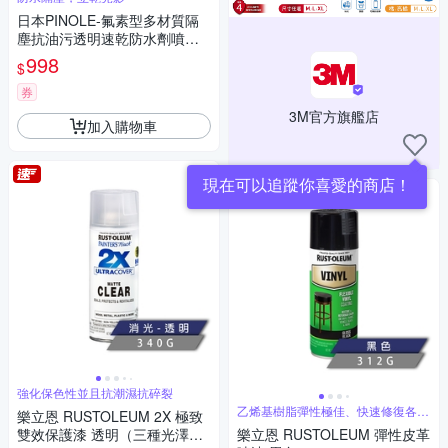
日本PINOLE-氟素型多材質隔
塵抗油污透明速乾防水劑噴霧4
20ml/罐(鞋包衣物保護劑,沙發
998
$
套織品保養隔水防髒)
券
3M官方旗艦店
加入購物車
現在可以追蹤你喜愛的商店！
強化保色性並且抗潮濕抗碎裂
乙烯基樹脂彈性極佳、快速修復各類
樂立恩 RUSTOLEUM 2X 極致
皮革物品
雙效保護漆 透明（三種光澤／3
樂立恩 RUSTOLEUM 彈性皮革