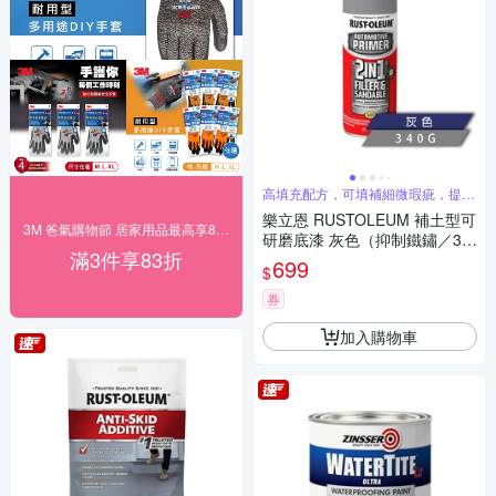
高填充配方，可填補細微瑕疵，提高
附著力
樂立恩 RUSTOLEUM 補土型可
3M 爸氣購物節 居家用品最高享83折！
研磨底漆 灰色（抑制鐵鏽／34
滿3件享83折
0g）260510
699
$
券
加入購物車