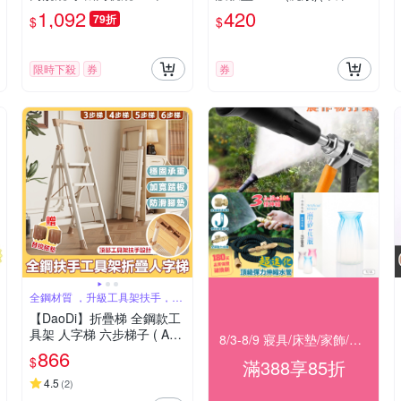
米 管道內視鏡 高清 防水 手
車場/保護車門/吸收衝擊)
1,092
420
79折
$
$
機延伸鏡頭
限時下殺
券
券
全鋼材質 ，升級工具架扶手，穩
固承重
【DaoDi】折疊梯 全鋼款工
具架 人字梯 六步梯子 ( A字
8/3-8/9 寢具/床墊/家飾/開運 滿388享85折
梯 摺疊梯 工作梯)
866
$
滿388享85折
4.5
(
2
)