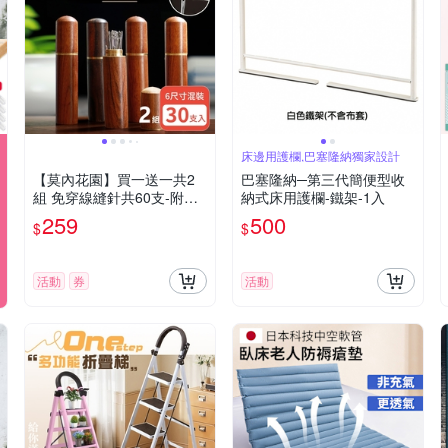
床邊用護欄,巴塞隆納獨家設計
【莫內花園】買一送一共2
巴塞隆納─第三代簡便型收
組 免穿線縫針共60支-附花
納式床用護欄-鐵架-1入
梨木收納筒(6種尺寸 穿線針
259
500
$
$
縫紉針 老花眼穿針神器)
活動
券
活動