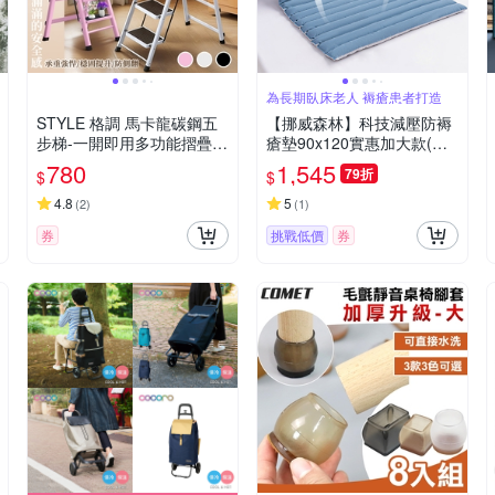
為長期臥床老人 褥瘡患者打造
STYLE 格調 馬卡龍碳鋼五
【挪威森林】科技減壓防褥
步梯-一開即用多功能摺疊加
瘡墊90x120實惠加大款(非
寬防滑踏板梯/A字梯/人字
充氣防褥瘡墊 可機洗水洗墊
780
1,545
79折
$
$
梯/家用梯/工作梯/爬梯
安養臥床翻身墊)
4.8
5
(
2
)
(
1
)
券
挑戰低價
券