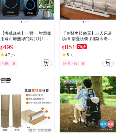
【挪威森林】一對一 智慧家
【良醫生技儀器】老人床邊
用遠距離無線門鈴(1對1無
護欄 摺疊護欄-四檔(床邊扶
線電鈴)
手 床邊圍欄 防摔床欄 起床
499
851
79折
$
$
助力器)
4.7
5
(
1
)
(
1
)
活動
券
限時下殺
券