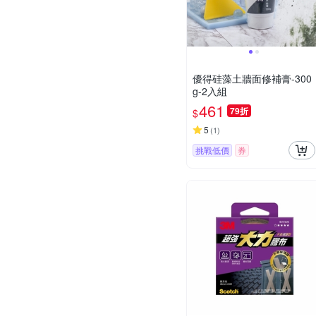
優得硅藻土牆面修補膏-300
g-2入組
461
79折
$
5
(
1
)
挑戰低價
券