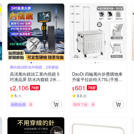
萬向鏡頭防水內視鏡，2米硬線
高清萬向鏡頭工業內視鏡 5
DaoDi 四輪萬向折疊購物車
吋液晶屏 防水內窺鏡 2米硬
升級平拉款特大75L(手推車
線 1080p拍照錄影 管道維修
買菜車 菜籃車 置物推車)
2,106
601
79折
79折
$
$
探頭
5
3.3
(
1
)
(
2
)
挑戰低價
券
限時下殺
券