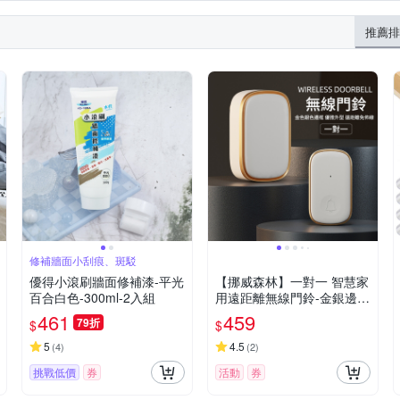
萬用黏貼片
油漆
防撞地墊
螺絲起子
推薦排
修補牆面小刮痕、斑駁
優得小滾刷牆面修補漆-平光
【挪威森林】一對一 智慧家
百合白色-300ml-2入組
用遠距離無線門鈴-金銀邊框
款(1對1無線電鈴)
461
459
79折
$
$
5
4.5
(
4
)
(
2
)
挑戰低價
券
活動
券