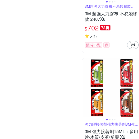
3M超強大力膠布不易殘膠款
2407X6
3M 超強大力膠布-不易殘膠
款 2407X6
702
78折
$
5
(
1
)
限時下殺
券
強力膠接著劑強力接著劑3M強力
膠
3M 強力接著劑15ML：多用
途/木質/皮革/塑膠 X2