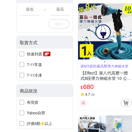
-
確定
取貨方式
快速到貨
7-11常溫
第8代新防爆高壓彈力伸縮水管
【Effect】第八代高壓一體
7-11冷凍
式8段彈力伸縮水管 10 公尺
(水槍、水管、氣密式接頭)
680
$
商品狀況
4.7
(
3
)
有現貨
券
Yahoo自營
評價4顆
以上