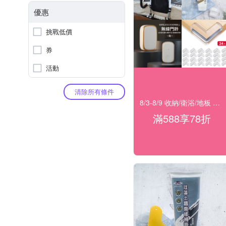
優惠
挑戰低價
券
活動
清除所有條件
8/3-8/9 收納/衛浴/地板 滿588享78折
滿588享78折