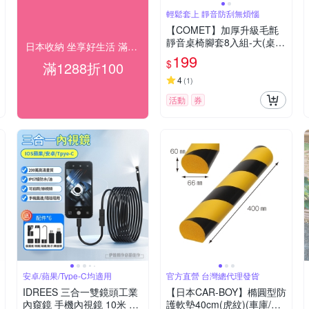
輕鬆套上 靜音防刮無煩惱
【COMET】加厚升級毛氈
靜音桌椅腳套8入組-大(桌腳
日本收納 坐享好生活 滿額折100
套 椅腳套 防刮腳套/TCLC-0
199
$
滿1288折100
1)
4
(
1
)
活動
券
安卓/蘋果/Type-C均適用
官方直營 台灣總代理發貨
IDREES 三合一雙鏡頭工業
【日本CAR-BOY】橢圓型防
內窺鏡 手機內視鏡 10米 5
護軟墊40cm(虎紋)(車庫/停