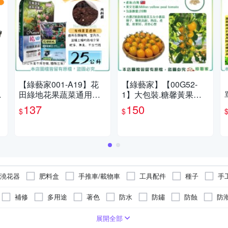
【綠藝家001-A19】花
【綠藝家】【00G52-
膠
田綠地花果蔬菜通用培
1】大包裝.糖馨黃果小
養土25公升-有機農業適
番茄種子28顆 台農2號
137
150
$
$
用泥炭土
甜度媲美 玉女 小番茄種
子 糖度高
澆花器
肥料盒
手推車/載物車
工具配件
種子
手
花盆
保護止滑墊
工作梯
菜籃車
栽培土壤/介質
補修
多用途
著色
防水
防鏽
防蝕
防
拖板車
耙
蔬果套袋
氣壓灑水器
鉗子
防滑條
專用
防震
隔熱
陶瓷/瓷磚專用
金屬表面專用
浴室
金屬
門把套
四片式
可釘掛；商品內含釘勾
木頭
不求人
六片式
水晶
冷氣防塵套
兩片式
陶土
可黏貼；但商品不含背膠
七片式以上
眼鏡架飾
按摩小工具
可釘掛；但
展開全部
遊戲墊
防水塗漆
接著劑
巧拼墊
修補膠帶
裝飾璧