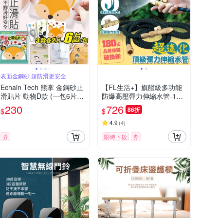
表面金鋼砂 超防滑更安全
Echain Tech 熊掌 金鋼砂止
【FL生活+】旗艦級多功能
滑貼片 動物D款 (一包6片/1
防爆高壓彈力伸縮水管-10
2x12公分) 防滑貼片/浴室貼/
公尺(水管+掛勾+氣密式轉
230
726
86折
$
$
磁磚貼/防水止滑貼
接頭+銅噴頭)
4.9
(
4
)
券
限時下殺
券