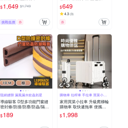
色可選
升 可裝酒精/次氯酸水/消毒
1,649
649
$1,749
$
$
液 環境消毒殺菌 USB充電
4.3
(
3
)
挑戰低價
券
券
阻絕縫隙 漏風漏水蚊蟲剋星
購物車 拉桿車 手拉車 買菜小拉
車
導線駭客 D型多功能門窗縫
家用買菜小拉車 升級爬梯輪
密封條/防撞/防塵/防蟲/隔音
購物車 取快遞拖車 便攜可
條 10M
摺疊收納拉杆車 手拉車
189
1,998
$
$