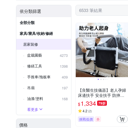
雙面膠帶
DIY紗窗網
6533 筆結果
依分類篩選
全部分類
家具/寢具/收納/修繕
居家裝修
盆栽園藝
4273
修繕工具
1398
手推車/拖板車
409
吊扇
197
【良醫生技儀器】老人孕婦
床邊扶手 安全扶手 防摔床
油漆/塗料
168
邊護欄 CE認證美國FDA認
1,334
79折
$
可註冊(加寬穩固雙扶手款)
看更多
4.2
(
2
)
挑戰低價
券
價格