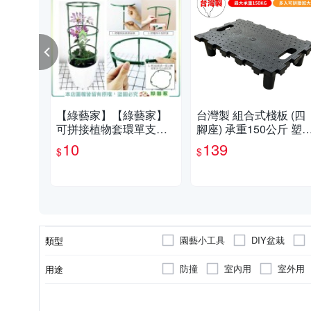
【綠藝家】【綠藝家】
台灣製 組合式棧板 (四
可拼接植物套環單支販
腳座) 承重150公斤 塑
售15公分、25公分可選
棧板 可無限拼接
10
139
$
$
(購買3支可組成圓形、4
支可組成
園藝小工具
DIY盆栽
類型
免登記植保資材(除蟲除菌藥劑)
防撞
室內用
室外用
用途
仿真盆栽
鏟
泡棉
阻隔風沙
氣密
紗窗
塑膠
門檔
否
三片式
三段以上
可黏貼；商品內含背膠
玻璃
擺飾
五片式
無
瓷器
存錢筒
三段
無
顏色
材質
種類
黏貼/釘掛
風扇葉數
風段
矽利康
塗料
爬行墊/