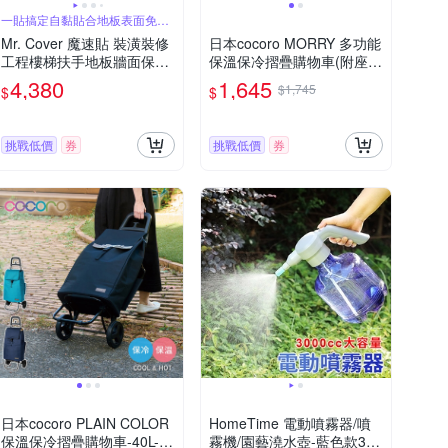
一貼搞定自黏貼合地板表面免受
刮擦、撞擊
Mr. Cover 魔速貼 裝潢裝修
日本cocoro MORRY 多功能
工程樓梯扶手地板牆面保護
保溫保冷摺疊購物車(附座
貼
椅)-40L-多色可選
4,380
1,645
$1,745
$
$
挑戰低價
券
挑戰低價
券
日本cocoro PLAIN COLOR
HomeTime 電動噴霧器/噴
保溫保冷摺疊購物車-40L-多
霧機/園藝澆水壺-藍色款3公