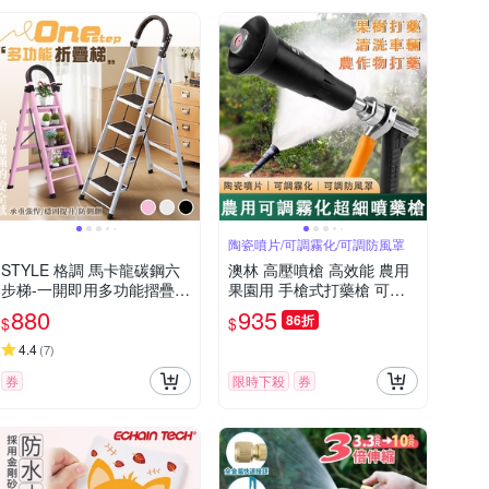
陶瓷噴片/可調霧化/可調防風罩
STYLE 格調 馬卡龍碳鋼六
澳林 高壓噴槍 高效能 農用
步梯-一開即用多功能摺疊加
果園用 手槍式打藥槍 可調
寬防滑踏板梯/A字梯/人字
霧化噴藥槍
880
935
86折
$
$
梯/家用梯/工作梯/爬梯
4.4
(
7
)
券
限時下殺
券