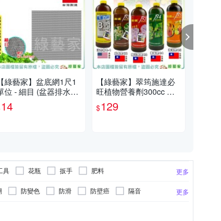
【綠藝家】盆底網1尺1
【綠藝家】翠筠施達必
懶
單位 - 細目 (盆器排水孔
旺植物營養劑300cc 活
節滴
專用防土壤流失)適用花
力素B-1 成長肥B2 開花
出貨
14
129
8
$
$
$
盆.種植箱
用肥B3 養葉肥B4 海藻
211
肥B-5 育苗 成
工具
花瓶
扳手
肥料
更多
花台
噴漆
造景擺飾品
膠帶
潮
防變色
防滑
防壁癌
隔音
更多
鋤
地墊/防滑墊
門底封條
專用
凹凸面專用
室外專用
商品不含釘勾
面紙盒/套
其他商品
毯
砂磨機
玄關/門墊
園藝手套