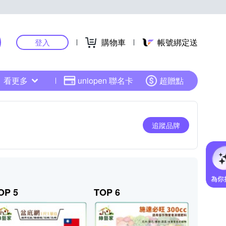
購物車
帳號綁定送
登入
看更多
uniopen 聯名卡
超贈點
追蹤品牌
OP 5
TOP 6
TOP