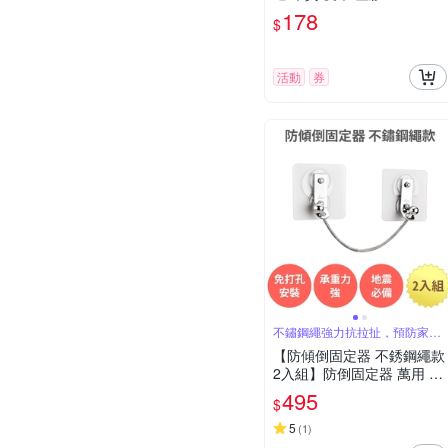
178
$
活動
券
不鏽鋼繩強力抗拉扯，預防家具
傾倒
【防傾倒固定器 不銹鋼繩款
2入組】防倒固定器 萬用 電
視固定 家具防傾倒 防倒支
495
$
撐桿 櫃子固定 地震防倒 兒
童防護 居家安全 無痕免打
5
(
1
)
孔