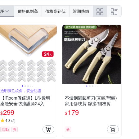
序
價格低到高
價格高到低
近期熱銷
透明藏住棱角，安全防護
【iRoom優倍適】L型透明
不鏽鋼園藝剪刀(直頭/彎頭)
桌邊安全防撞護角24入
家用修枝剪 嫁接/細枝剪
299
179
$
$
4.3
(
2
)
活動
券
券