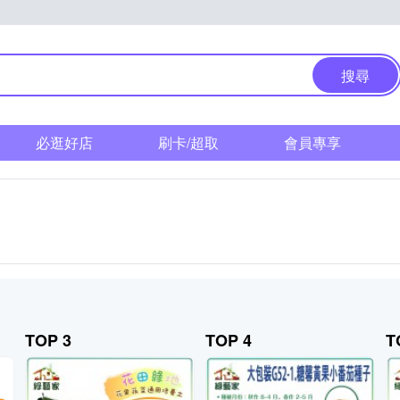
搜尋
必逛好店
刷卡/超取
會員專享
TOP 3
TOP 4
T