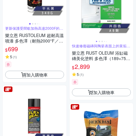
更新保護受間歇加熱高達2000F的表
面
樂立恩 RUSTOLEUM 超耐高溫
噴漆 多色澤（耐熱2000°F／34
0g）
快速修復磁磚與陶瓷表面上的黃垢、
699
$
色斑刮痕
樂立恩 RUST OLEUM 浴缸磁
5
(
1
)
磚美化塗料 多色澤（189+757
ml）
券
2,899
$
加入購物車
5
(
1
)
券
加入購物車