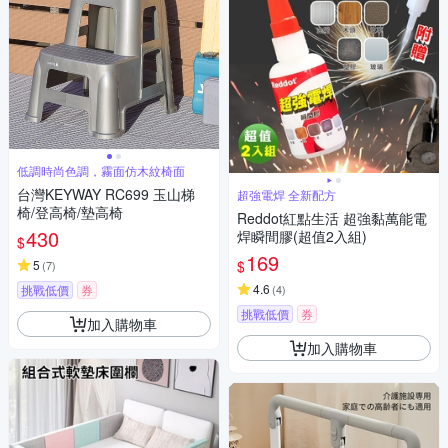
低調時尚色調，霧面仿木紋椅面
台灣KEYWAY RC699 玉山梯
超強電焊 全新配方
椅/登高椅/墊高椅
Reddot紅點生活 超強黏萬能電
430
焊瞬間膠(超值2入組)
$
169
$
5
(
7
)
4.6
挑戰低價
券
(
4
)
挑戰低價
券
加入購物車
加入購物車