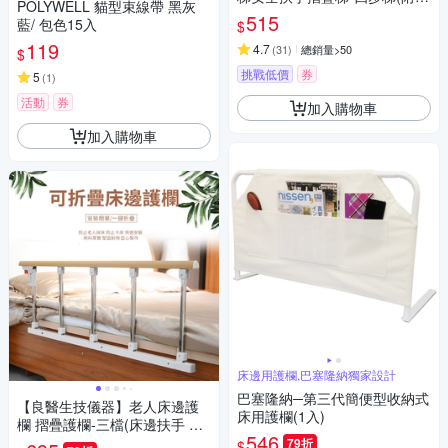
POLYWELL 貓型束線帶 黑灰
具組 人字梯 折疊梯 工作梯)
515
藍/ 包色15入
$
119
4.7
(
31
)
總銷量>50
$
挑戰低價
券
5
(
1
)
活動
券
加入購物車
加入購物車
床邊用護欄,巴塞隆納獨家設計
巴塞隆納─第三代簡便型收納式
【良醫生技儀器】老人床邊護
床用護欄(1入)
欄 摺疊護欄-三檔(床邊扶手 床
546
邊圍欄 防摔床欄 起床助力器)
79折
$