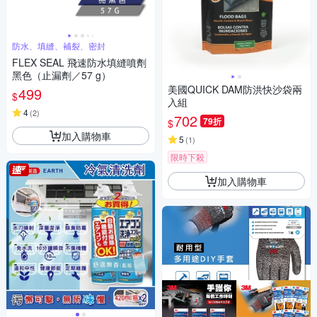
防水、填縫、補裂、密封
FLEX SEAL 飛速防水填縫噴劑
黑色（止漏劑／57 g）
美國QUICK DAM防洪快沙袋兩
499
$
入組
4
(
2
)
702
79折
$
加入購物車
5
(
1
)
限時下殺
加入購物車