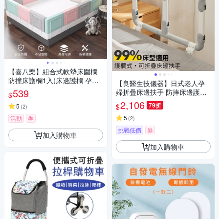
【喜八樂】組合式軟墊床圍欄
防撞床護欄1入(床邊護欄 孕婦
【良醫生技儀器】日式老人孕
老人床邊扶手)
539
婦折疊床邊扶手 防摔床邊護欄
$
安全扶手(加寬左右折疊 日本照
2,106
79折
$
5
(
2
)
護愛用款)
5
活動
券
(
2
)
挑戰低價
券
加入購物車
加入購物車