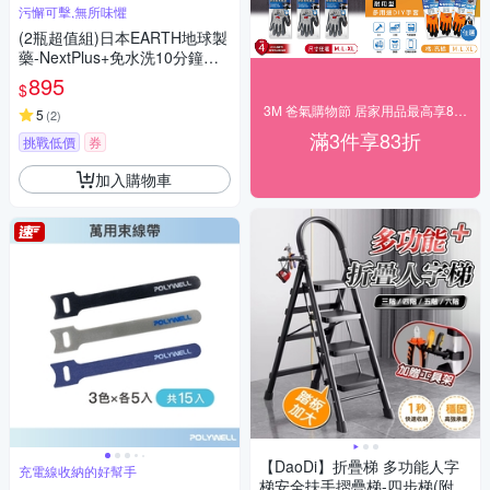
污懈可擊,無所味懼
(2瓶超值組)日本EARTH地球製
藥-NextPlus+免水洗10分鐘瞬
效除臭防霉芳香冷氣清潔劑420
895
$
ml/瓶(水刀式噴射去汙)
3M 爸氣購物節 居家用品最高享83折！
5
(
2
)
滿3件享83折
挑戰低價
券
加入購物車
【DaoDi】折疊梯 多功能人字
充電線收納的好幫手
梯安全扶手摺疊梯-四步梯(附工