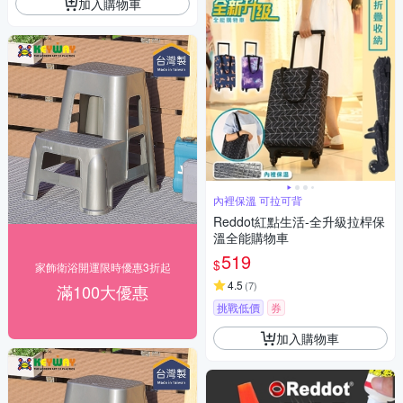
加入購物車
內裡保溫 可拉可背
Reddot紅點生活-全升級拉桿保
溫全能購物車
519
$
家飾衛浴開運限時優惠3折起
4.5
(
7
)
滿100大優惠
挑戰低價
券
加入購物車