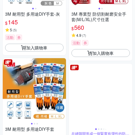
3M 耐用型 多用途DIY手套-灰
3M 專業型 防切割耐磨安全手
套(M/L/XL)尺寸任選
145
$
560
$
5
(
5
)
4.9
(
7
)
活動
券
活動
券
加入購物車
加入購物車
3M 耐用型 多用途DIY手套
在縫隙間形成一個緊實有彈性的防水