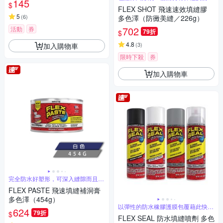
145
屏障
$
FLEX SHOT 飛速速效填縫膠
5
(
6
)
多色澤（防黴美縫／226g）
702
活動
券
79折
$
4.8
(
3
)
加入購物車
限時下殺
券
加入購物車
完全防水好塑形，可深入縫隙而且表
面可上漆
FLEX PASTE 飛速填縫補洞膏
多色澤（454g）
以彈性的防水橡膠護膜包覆藉此快速
624
79折
阻斷漏水
$
FLEX SEAL 防水填縫噴劑 多色