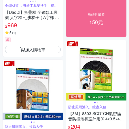
全鋼材質 ，升級工具架扶手，穩固
承重
【DaoDi】折疊梯 全鋼款工具
商品折價券
架 人字梯 七步梯子 ( A字梯 摺
150元
疊梯 工作梯)
969
$
5
(
1
)
券
加入購物車
防止風雨滲入、蚊蟲入侵
【3M】8803 SCOTCH氣密隔
音防撞泡棉室外用(6.4x9.5x40
00MM)
204
防止風雨滲入、蚊蟲入侵
$