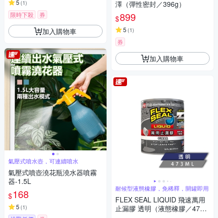
5
(
1
)
澤（彈性密封／396g）
899
限時下殺
券
$
5
(
1
)
加入購物車
券
加入購物車
氣壓式噴水壺，可連續噴水
氣壓式噴壺澆花瓶澆水器噴霧
器-1.5L
耐候型液態橡膠，免稀釋，開罐即用
168
$
FLEX SEAL LIQUID 飛速萬用
5
(
1
)
止漏膠 透明（液態橡膠／473
ml）