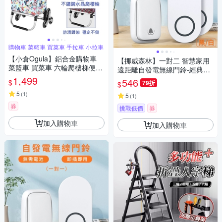
購物車 菜籃車 買菜車 手拉車 小拉車
【小倉Ogula】鋁合金購物車
【挪威森林】一對二 智慧家用
菜籃車 買菜車 六輪爬樓梯便攜
遠距離自發電無線門鈴-經典方
拉杆車 購物買菜手拉車 折疊小
1,499
款(1對2無線電鈴)
546
$
79折
$
拉車
5
(
1
)
5
(
1
)
券
挑戰低價
券
加入購物車
加入購物車