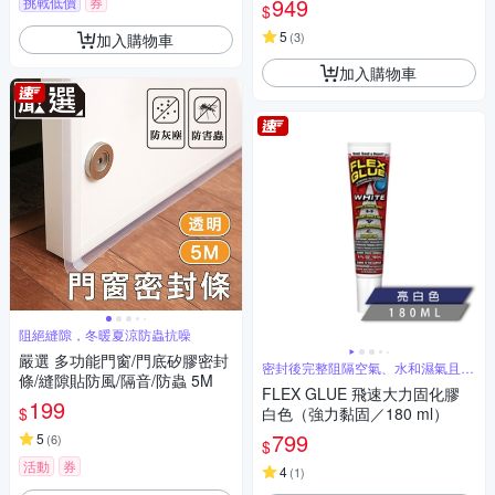
949
挑戰低價
券
$
5
(
3
)
加入購物車
加入購物車
阻絕縫隙，冬暖夏涼防蟲抗噪
嚴選 多功能門窗/門底矽膠密封
密封後完整阻隔空氣、水和濕氣且防
條/縫隙貼防風/隔音/防蟲 5M
黴防腐蝕
FLEX GLUE 飛速大力固化膠
199
$
白色（強力黏固／180 ml）
799
5
(
6
)
$
活動
券
4
(
1
)