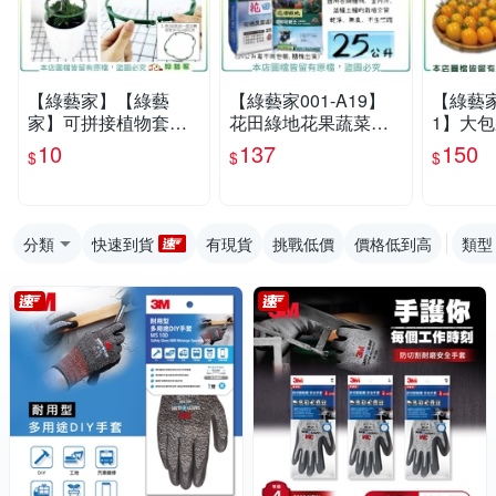
【綠藝家】【綠藝
【綠藝家001-A19】
【綠藝家
家】可拼接植物套環
花田綠地花果蔬菜通
1】大包
單支販售15公分、25
用培養土25公升-有機
小番茄種
10
137
150
$
$
$
公分可選(購買3支可
農業適用泥炭土
2號 甜
組成圓形、4支可組成
番茄種子
分類
快速到貨
有現貨
挑戰低價
價格低到高
類型