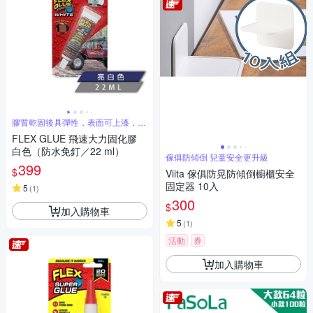
膠質乾固後具彈性，表面可上漆，施
作性極佳
FLEX GLUE 飛速大力固化膠
白色（防水免釘／22 ml）
傢俱防傾倒 兒童安全更升級
399
$
Viita 傢俱防晃防傾倒櫥櫃安全
固定器 10入
5
(
1
)
300
$
加入購物車
5
(
1
)
活動
券
加入購物車