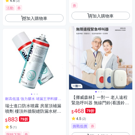
4.6
(
3
)
券
活動
券
加入購物車
加入購物車
【挪威森林】一對一 老人遠程
耐高低溫 強力膠水 堵漏王塗料膠防
漏神器
緊急呼叫器 無線門鈴(看護鈴
瑞士進口防水噴霧 房屋頂補漏
呼叫鈴 無線電鈴)
468
噴劑 樓頂外牆裂縫防漏水材料
79折
$
透明色650ml
883
4.5
(
2
)
79折
$
挑戰低價
券
5
(
1
)
限時下殺
券