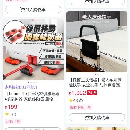
加入購物車
加入購物車
【良醫生技儀器】老人孕婦床
邊扶手 安全扶手 防摔床邊護欄
家具輕鬆移動 不費力
CE認證美國FDA認可註冊 (加
1,092
79折
$
【Lebon life】重物家俱搬運器
大加寬穩固升級版)
(搬家神器 家俱移動器 重物搬
4.6
(
7
)
運)
199
$
限時下殺
券
5
(
5
)
加入購物車
活動
券