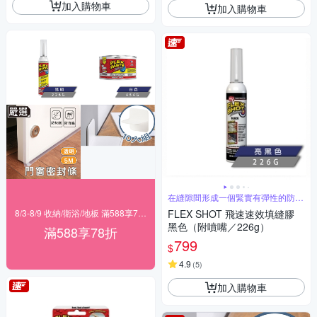
加入購物車
加入購物車
在縫隙間形成一個緊實有彈性的防水
屏障
8/3-8/9 收納/衛浴/地板 滿588享78折
FLEX SHOT 飛速速效填縫膠
黑色（附噴嘴／226g）
滿588享78折
799
$
4.9
(
5
)
加入購物車