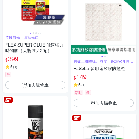
美國製造，原裝進口
FLEX SUPER GLUE 飛速強力
瞬間膠（大瓶裝／20g）
399
$
有效止滑降噪、減震，保護家具與牆
面
5
(
1
)
FaSoLa 多用途矽膠防撞粒
券
149
$
加入購物車
5
(
1
)
活動
券
加入購物車