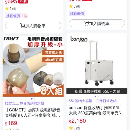
695
79折
$
5
(
6
)
5
(
5
)
挑戰低價
挑戰低價
券
加入購物車
加入購物車
55L置物大容量，方便日常收納
輕鬆套上 靜音防刮無煩惱
bonson 折疊收納手推車 55L
【COMET】加厚升級毛氈靜音
大款 360度萬向輪 最高承受60
桌椅腳套8入組-小(桌腳套 椅腳
公斤 BO-A19 (適用購物/野餐/
2,180
套 防刮腳套/TCLC-02)
$
169
露營)
$
5
(
2
)