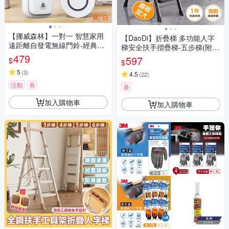
【挪威森林】一對一 智慧家用
【DaoDi】折疊梯 多功能人字
遠距離自發電無線門鈴-經典方
梯安全扶手摺疊梯-五步梯(附工
款(1對1無線電鈴)
479
具組 人字梯 折疊梯 工作梯)
597
$
$
5
(
3
)
4.5
(
22
)
活動
券
券
加入購物車
加入購物車