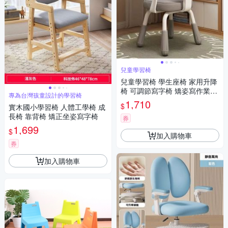
兒童學習椅
兒童學習椅 學生座椅 家用升降
椅 可調節寫字椅 矯姿寫作業書
專為台灣孩童設計的學習椅
桌椅
1,710
$
實木國小學習椅 人體工學椅 成
長椅 靠背椅 矯正坐姿寫字椅
券
1,699
$
加入購物車
券
加入購物車