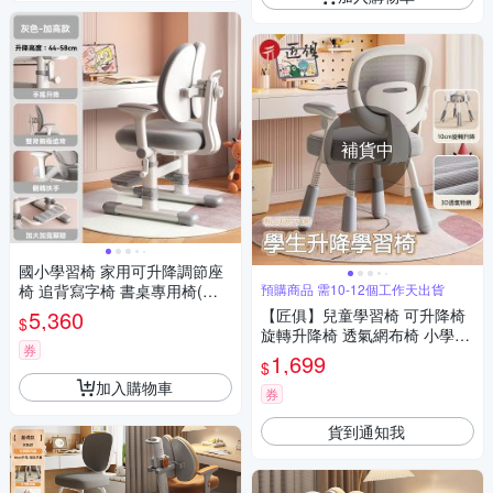
補貨中
國小學習椅 家用可升降調節座
椅 追背寫字椅 書桌專用椅(雙
預購商品 需10-12個工作天出貨
背加高款)
5,360
【匠俱】兒童學習椅 可升降椅
$
旋轉升降椅 透氣網布椅 小學生
券
專用椅 書房寫字椅 可翻轉扶手
1,699
$
椅
加入購物車
券
貨到通知我