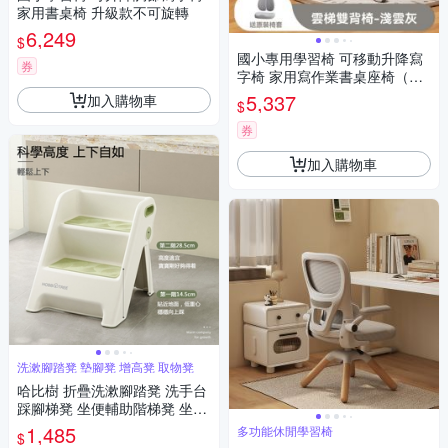
家用書桌椅 升級款不可旋轉
6,249
$
國小專用學習椅 可移動升降寫
券
字椅 家用寫作業書桌座椅（自
動追背 贈送椅套）
5,337
加入購物車
$
券
加入購物車
洗漱腳踏凳 墊腳凳 增高凳 取物凳
哈比樹 折疊洗漱腳踏凳 洗手台
踩腳梯凳 坐便輔助階梯凳 坐凳
墊腳凳 樓梯式腳踏凳
1,485
多功能休閒學習椅
$