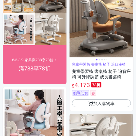
8/3-8/9 家具滿788享78折！
兒童學習椅 書桌椅 椅子 追背座椅
滿788享78折
兒童學習椅 書桌椅 椅子 追背座
椅 可升降調節 成長書桌椅
4,173
78折
$
挑戰低價
券
加入購物車