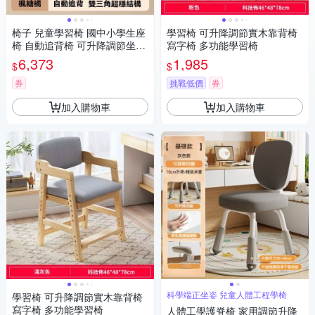
椅子 兒童學習椅 國中小學生座
學習椅 可升降調節實木靠背椅
椅 自動追背椅 可升降調節坐姿
寫字椅 多功能學習椅
矯正椅 多功能座椅
6,373
1,985
$
$
券
挑戰低價
券
加入購物車
加入購物車
科學端正坐姿 兒童人體工程學椅
學習椅 可升降調節實木靠背椅
寫字椅 多功能學習椅
人體工學護脊椅 家用調節升降