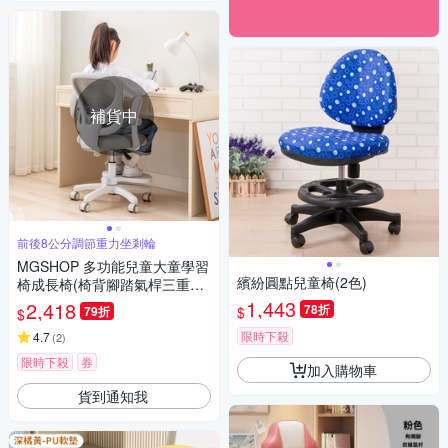
補貨中
前後8公分調節重力坐剎輪
MGSHOP 多功能兒童大童學習
繽紛圓點兒童椅(2色)
椅成長椅(椅背腳踏氣桿三重調
節款人體工學椅)
1,443
2,418
78折
$
79折
$
限時下殺
4.7
(
2
)
限時下殺
券
加入購物車
貨到通知我