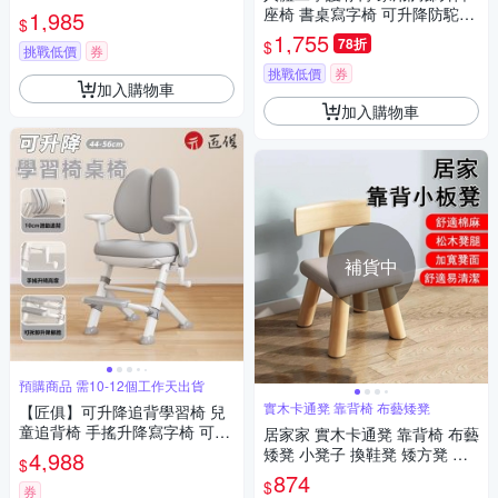
座椅 書桌寫字椅 可升降防駝背
1,985
$
椅 寫字讀書椅
1,755
78折
$
挑戰低價
券
挑戰低價
券
加入購物車
加入購物車
補貨中
預購商品 需10-12個工作天出貨
實木卡通凳 靠背椅 布藝矮凳
【匠俱】可升降追背學習椅 兒
童追背椅 手搖升降寫字椅 可翻
居家家 實木卡通凳 靠背椅 布藝
轉扶手學習椅 加厚碳鋼穩固椅
矮凳 小凳子 換鞋凳 矮方凳 小
4,988
$
凳子 矮凳 軟凳 坐擦地椅 低凳
874
$
券