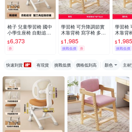
椅子 兒童學習椅 國中
學習椅 可升降調節實
學習椅
小學生座椅 自動追背
木靠背椅 寫字椅 多功
木靠背椅
椅 可升降調節坐姿矯
能學習椅
能學習
6,373
1,985
1,98
$
$
$
正椅 多功能座椅
券
挑戰低價
券
挑戰低價
快速到貨
有現貨
挑戰低價
價格低到高
顏色
主材