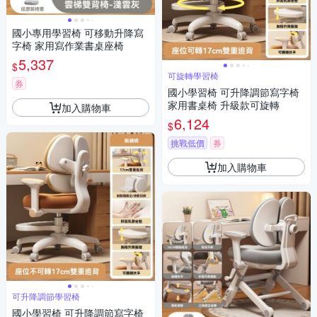
國小專用學習椅 可移動升降寫
字椅 家用寫作業書桌座椅
5,337
$
可旋轉學習椅
券
國小學習椅 可升降調節寫字椅
家用書桌椅 升級款可旋轉
加入購物車
6,124
$
挑戰低價
券
加入購物車
可升降調節學習椅
國小學習椅 可升降調節寫字椅