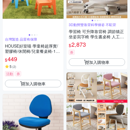
3D動態雙靠背科學矯姿 不駝背
學習椅 可升降靠背椅 調節矯正
坐姿寫字椅 學生書桌椅 人工體
台灣製造 品質有保障
學椅 多功能成長椅 家用電腦椅
2,873
$
HOUSE好室喵 學童椅超厚實/
塑膠椅/休閒椅/兒童餐桌椅-1入
券
台灣製造 三色可選
449
$
加入購物車
5
(
2
)
活動
券
加入購物車