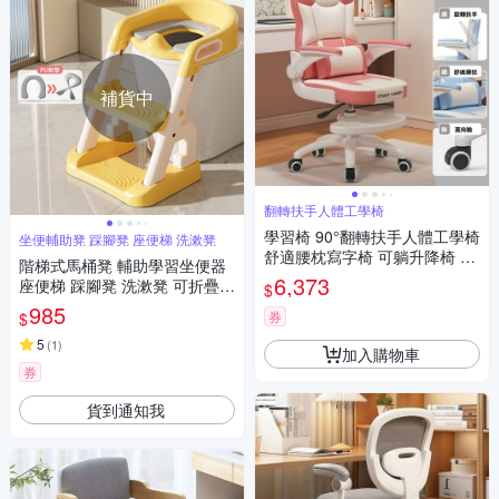
補貨中
翻轉扶手人體工學椅
學習椅 90°翻轉扶手人體工學椅
坐便輔助凳 踩腳凳 座便梯 洗漱凳
舒適腰枕寫字椅 可躺升降椅 家
階梯式馬桶凳 輔助學習坐便器
用遊戲電競椅
6,373
座便梯 踩腳凳 洗漱凳 可折疊腳
$
踏凳
985
券
$
5
(
1
)
加入購物車
券
貨到通知我