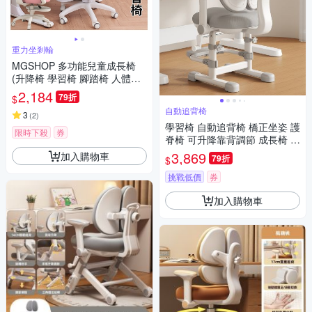
重力坐剎輪
MGSHOP 多功能兒童成長椅
(升降椅 學習椅 腳踏椅 人體工
學椅)
2,184
79折
$
自動追背椅
3
(
2
)
學習椅 自動追背椅 橋正坐姿 護
限時下殺
券
脊椅 可升降靠背調節 成長椅 寫
字椅 家用書桌椅
3,869
加入購物車
79折
$
挑戰低價
券
加入購物車