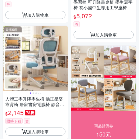
學習椅 可升降書桌椅 學生寫字
券
椅 初小國中生專用工學座椅
5,072
加入購物車
$
券
加入購物車
人體工學升降學生椅 矯正坐姿
靠背椅 居家書房電腦椅 靜音滑
輪舒適久坐辦公椅
2,145
78折
$
限時下殺
券
商品折價券
加入購物車
150元