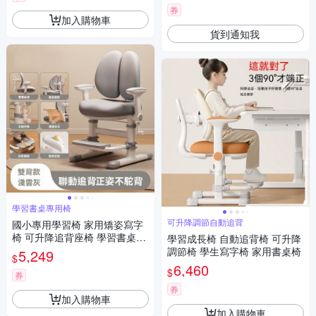
券
加入購物車
貨到通知我
學習書桌專用椅
可升降調節自動追背
國小專用學習椅 家用矯姿寫字
椅 可升降追背座椅 學習書桌專
學習成長椅 自動追背椅 可升降
用椅 送椅套
調節椅 學生寫字椅 家用書桌椅
5,249
$
6,460
$
券
券
加入購物車
加入購物車