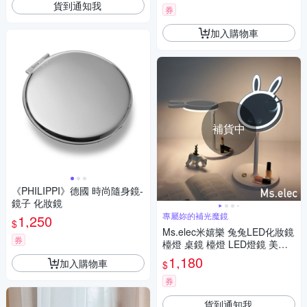
貨到通知我
券
加入購物車
補貨中
《PHILIPPI》德國 時尚隨身鏡-
鏡子 化妝鏡
專屬妳的補光魔鏡
1,250
$
Ms.elec米嬉樂 兔兔LED化妝鏡
券
檯燈 桌鏡 檯燈 LED燈鏡 美妝
鏡 圓鏡
1,180
加入購物車
$
券
貨到通知我