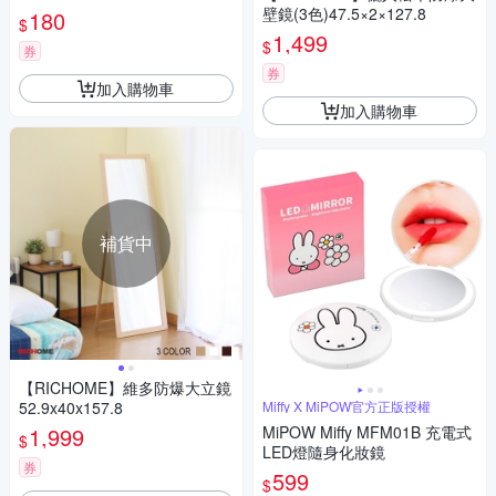
壁鏡(3色)47.5×2×127.8
180
$
1,499
$
券
券
加入購物車
加入購物車
補貨中
【RICHOME】維多防爆大立鏡
52.9x40x157.8
Miffy X MiPOW官方正版授權
1,999
MiPOW Miffy MFM01B 充電式
$
LED燈隨身化妝鏡
券
599
$