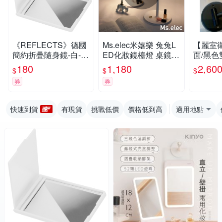
《REFLECTS》德國
Ms.elec米嬉樂 兔兔L
【麗室
簡約折疊隨身鏡-白--
ED化妝鏡檯燈 桌鏡
面/黑
鏡子 化妝鏡
檯燈 LED燈鏡 美妝鏡
M1011-
180
1,180
2,60
$
$
$
圓鏡
券
券
快速到貨
有現貨
挑戰低價
價格低到高
適用地點