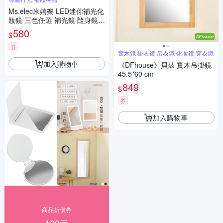
Ms.elec米嬉樂 LED迷你補光化
妝鏡 三色任選 補光鏡 隨身鏡
粉餅鏡 LED鏡 口袋鏡 鏡子 小
580
$
鏡子 圓鏡
券
實木鏡 掛衣鏡 吊衣鏡 化妝鏡 穿衣鏡
加入購物車
《DFhouse》貝茲 實木吊掛鏡
45.5*60 cm
849
$
券
加入購物車
商品折價券