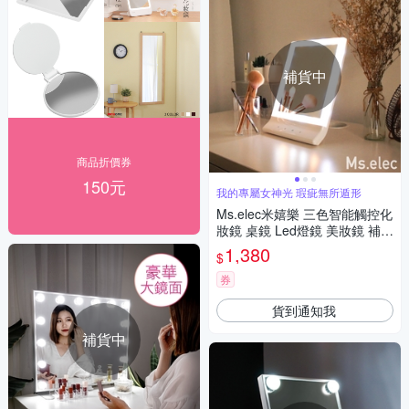
補貨中
商品折價券
150元
我的專屬女神光 瑕疵無所遁形
Ms.elec米嬉樂 三色智能觸控化
妝鏡 桌鏡 Led燈鏡 美妝鏡 補光
鏡 鏡子
1,380
$
券
貨到通知我
補貨中