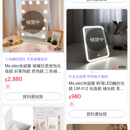
補貨中
補貨中
三色觸控調光 完美璀璨妝容
Ms.elec米嬉樂 璀璨巨星燈泡化
妝鏡 好萊塢鏡 燈泡鏡 三色補光
桌鏡 化妝燈鏡 LED燈鏡
行走化妝間 照亮每寸細節
2,880
$
Ms.elec米嬉樂 輕薄LED觸控光
券
鏡 LM-012 化妝鏡 補光鏡 美妝
鏡 隨身鏡 旅行便攜 USB充電款
980
貨到通知我
$
券
貨到通知我