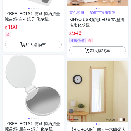
直立/壁掛，180度可調節腳架
《REFLECTS》德國 簡約折疊
隨身鏡-白-- 鏡子 化妝鏡
KINYO USB充電LED直立/壁掛
兩用化妝鏡
180
$
549
$
券
挑戰低價
券
加入購物車
加入購物車
《REFLECTS》德國 簡約折疊
隨身鏡-圓白-- 鏡子 化妝鏡
【RICHOME】儷人松木防爆大