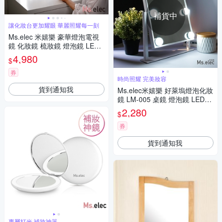
補貨中
讓化妝台更加耀眼 華麗照耀每一刻
Ms.elec 米嬉樂 豪華燈泡電視
鏡 化妝鏡 梳妝鏡 燈泡鏡 LED
燈鏡
4,980
$
券
時尚照耀 完美妝容
貨到通知我
Ms.elec米嬉樂 好萊塢燈泡化妝
鏡 LM-005 桌鏡 燈泡鏡 LED燈
泡鏡
2,280
$
券
貨到通知我
專屬打光 補妝神器