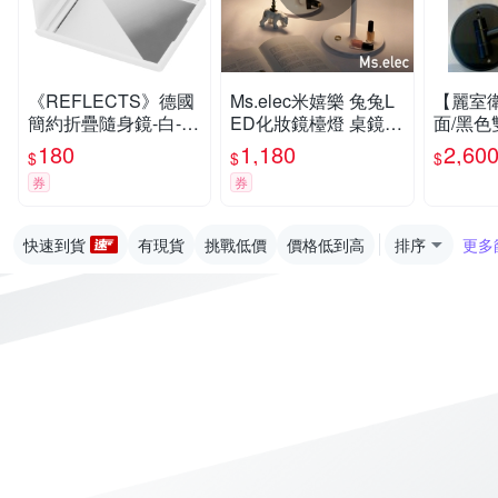
《REFLECTS》德國
Ms.elec米嬉樂 兔兔L
【麗室
簡約折疊隨身鏡-白--
ED化妝鏡檯燈 桌鏡
面/黑
鏡子 化妝鏡
檯燈 LED燈鏡 美妝鏡
M1011-
180
1,180
2,60
$
$
$
圓鏡
券
券
快速到貨
有現貨
挑戰低價
價格低到高
排序
更多