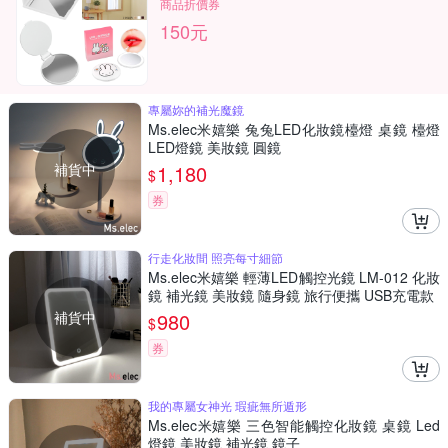
商品折價券
150元
專屬妳的補光魔鏡
Ms.elec米嬉樂 兔兔LED化妝鏡檯燈 桌鏡 檯燈
LED燈鏡 美妝鏡 圓鏡
補貨中
1,180
$
券
行走化妝間 照亮每寸細節
Ms.elec米嬉樂 輕薄LED觸控光鏡 LM-012 化妝
鏡 補光鏡 美妝鏡 隨身鏡 旅行便攜 USB充電款
補貨中
980
$
券
我的專屬女神光 瑕疵無所遁形
Ms.elec米嬉樂 三色智能觸控化妝鏡 桌鏡 Led
燈鏡 美妝鏡 補光鏡 鏡子