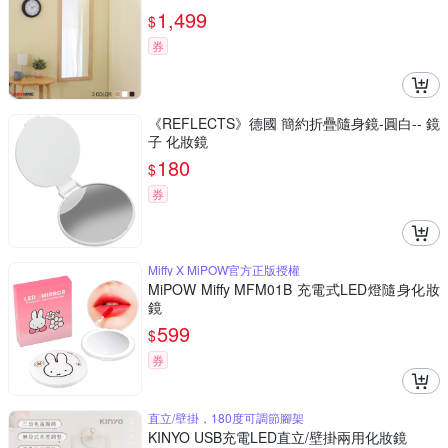
1,499
$
券
《REFLECTS》德國 簡約折疊隨身鏡-圓白-- 鏡
子 化妝鏡
180
$
券
Miffy X MiPOW官方正版授權
MiPOW Miffy MFM01B 充電式LED燈隨身化妝
鏡
599
$
券
直立/壁掛，180度可調節腳架
KINYO USB充電LED直立/壁掛兩用化妝鏡