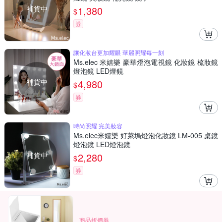
補貨中
1,380
$
券
讓化妝台更加耀眼 華麗照耀每一刻
Ms.elec 米嬉樂 豪華燈泡電視鏡 化妝鏡 梳妝鏡
燈泡鏡 LED燈鏡
補貨中
4,980
$
券
時尚照耀 完美妝容
Ms.elec米嬉樂 好萊塢燈泡化妝鏡 LM-005 桌鏡
燈泡鏡 LED燈泡鏡
補貨中
2,280
$
券
商品折價券