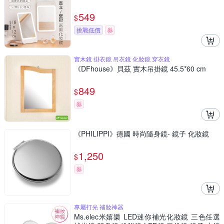
549
$
挑戰低價
券
實木鏡 掛衣鏡 吊衣鏡 化妝鏡 穿衣鏡
《DFhouse》貝茲 實木吊掛鏡 45.5*60 cm
849
$
券
《PHILIPPI》德國 時尚隨身鏡- 鏡子 化妝鏡
1,250
$
券
專屬打光 補妝神器
Ms.elec米嬉樂 LED迷你補光化妝鏡 三色任選