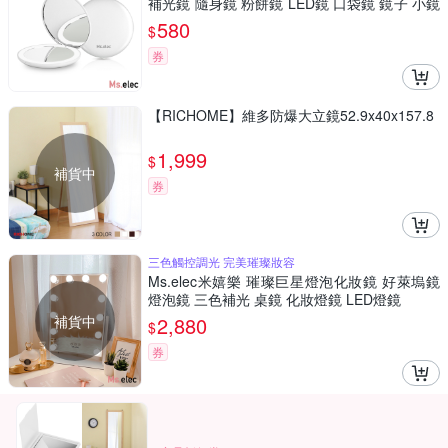
補光鏡 隨身鏡 粉餅鏡 LED鏡 口袋鏡 鏡子 小鏡
子 圓鏡
580
$
券
【RICHOME】維多防爆大立鏡52.9x40x157.8
1,999
$
補貨中
券
三色觸控調光 完美璀璨妝容
Ms.elec米嬉樂 璀璨巨星燈泡化妝鏡 好萊塢鏡
燈泡鏡 三色補光 桌鏡 化妝燈鏡 LED燈鏡
補貨中
2,880
$
券