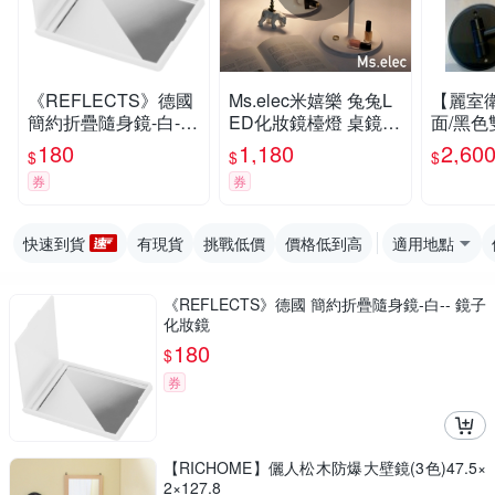
《REFLECTS》德國
Ms.elec米嬉樂 兔兔L
【麗室
簡約折疊隨身鏡-白--
ED化妝鏡檯燈 桌鏡
面/黑
鏡子 化妝鏡
檯燈 LED燈鏡 美妝鏡
M1011-
180
1,180
2,60
$
$
$
圓鏡
券
券
快速到貨
有現貨
挑戰低價
價格低到高
適用地點
《REFLECTS》德國 簡約折疊隨身鏡-白-- 鏡子
化妝鏡
180
$
券
【RICHOME】儷人松木防爆大壁鏡(3色)47.5×
2×127.8