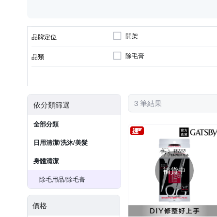
開架
品牌定位
除毛膏
品類
請參考商品資訊
大人
各種肌膚
身體保養
剪刀/打薄剪
私密保養
製造日期/有效日期
適用對象
適用膚質
適用部位
商品品類
3 筆結果
依分類篩選
全部分類
日用清潔/洗沐/美髮
身體清潔
補貨中
除毛用品/除毛膏
價格