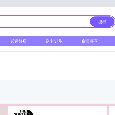
搜尋
必逛好店
刷卡/超取
會員專享