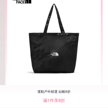
運動戶外精選 結帳8折
滿1件享8折