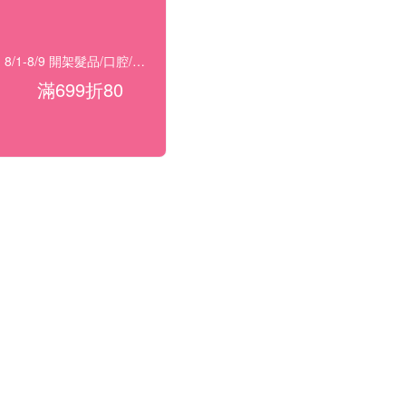
8/1-8/9 開架髮品/口腔/洗沐★滿699折80
滿699折80