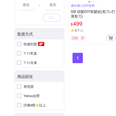
-
適合個人DIY使用
GB 頭髮DIY剪髮組(剪刀+打
薄剪刀)
確定
499
$
4.7
(
1
)
取貨方式
活動
券
快速到貨
7-11常溫
1
7-11冷凍
商品狀況
有現貨
Yahoo自營
評價4顆
以上