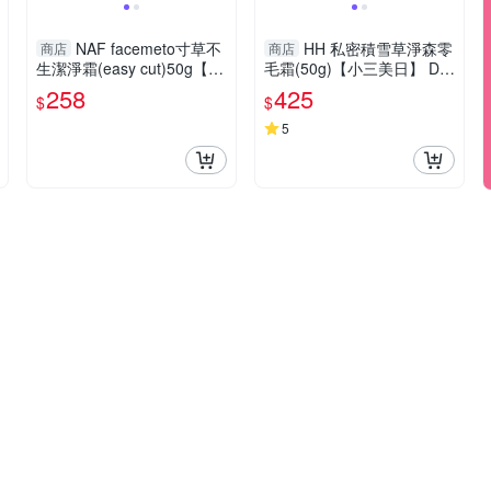
NAF facemeto寸草不
HH 私密積雪草淨森零
商店
商店
生潔淨霜(easy cut)50g【小
毛霜(50g)【小三美日】 DS
三美日】
022143
258
425
$
$
5