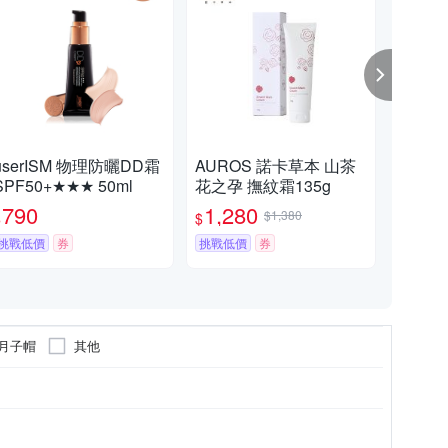
userISM 物理防曬DD霜
AUROS 諾卡草本 山茶
Al
SPF50+★★★ 50ml
花之孕 撫紋霜135g
離收
790
1,280
8
$1,380
$
$
$
挑戰低價
券
挑戰低價
券
月子帽
其他
隔離防曬
入浴劑/入浴酵素/泡澡球