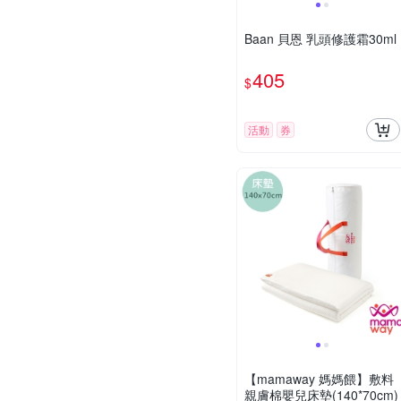
Baan 貝恩 乳頭修護霜30ml
405
$
活動
券
【mamaway 媽媽餵】敷料
親膚棉嬰兒床墊(140*70cm)