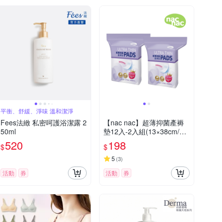
平衡、舒緩、淨味 溫和潔淨
Fees法緻 私密呵護浴潔露 2
【nac nac】超薄抑菌產褥
50ml
墊12入-2入組(13×38cm/產
婦專用/經期量多適用)
520
198
$
$
5
(
3
)
活動
券
活動
券