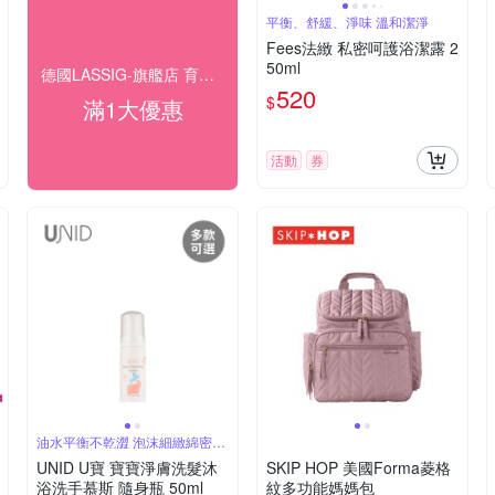
平衡、舒緩、淨味 溫和潔淨
Fees法緻 私密呵護浴潔露 2
50ml
德國LASSIG-旗艦店 育兒生活新美學
520
$
滿1大優惠
活動
券
油水平衡不乾澀 泡沫細緻綿密好
沖洗
UNID U寶 寶寶淨膚洗髮沐
SKIP HOP 美國Forma菱格
浴洗手慕斯 隨身瓶 50ml
紋多功能媽媽包