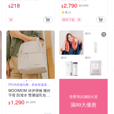
218
2,790
$2,890
$
$
5
(
1
)
券
限時下殺
券
PEVA保溫內層，長效保溫保冰8
小時
MOOIMOM 沐伊孕哺 幾何
字母 防潑水 雙層儲乳包 母
母嬰用品滿額出貨
乳 保溫 保冷袋 哺乳包 多款
1,290
$1,390
$
滿99大優惠
可選