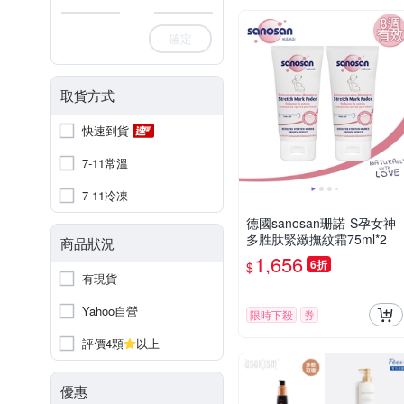
確定
取貨方式
快速到貨
7-11常溫
7-11冷凍
德國sanosan珊諾-S孕女神
多胜肽緊緻撫紋霜75ml*2
商品狀況
1,656
6折
$
有現貨
Yahoo自營
限時下殺
券
評價4顆
以上
優惠