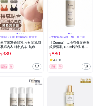
通過ISO9001抗菌認證無添加制
5大世界級認證，獨一無二的平
菌劑
價純素洗護品
無痕果凍條哺乳内衣 哺乳期
【Derma】大地有機蘆薈撫
孕婦内衣 哺乳內衣 無痕內
紋保濕乳 400ml/舒緩/修復/
衣 乳膠內衣 無鋼圈內衣 透
無香味/溫和/純素/天然/無添
389
880
$
$
氣冰絲 加大碼
加/椰子油/丹麥
3.3
(
1
)
活動
券
活動
券