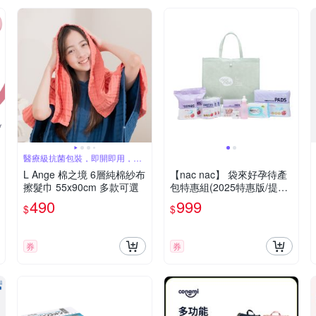
醫療級抗菌包裝，即開即用，不
需先清洗
L Ange 棉之境 6層純棉紗布
【nac nac】 袋來好孕待產
擦髮巾 55x90cm 多款可選
包特惠組(2025特惠版/提袋
顏色隨機)
490
999
$
$
券
券