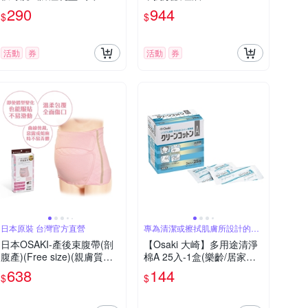
290
944
$
$
活動
券
活動
券
日本原裝 台灣官方直營
專為清潔或擦拭肌膚所設計的清
淨棉
日本OSAKI-產後束腹帶(剖
【Osaki 大崎】多用途清淨
腹產)(Free size)(親膚質
棉A 25入-1盒(樂齡/居家照
地，服貼配戴不易滑動)
護/長照)
638
144
$
$