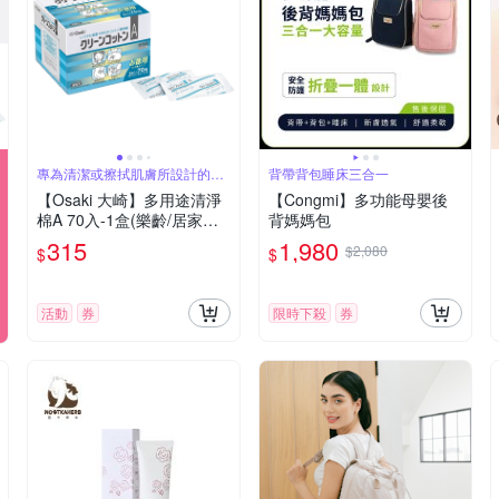
專為清潔或擦拭肌膚所設計的清
背帶背包睡床三合一
淨棉
【Osaki 大崎】多用途清淨
【Congmi】多功能母嬰後
棉A 70入-1盒(樂齡/居家照
背媽媽包
護/長照)
315
1,980
$2,080
$
$
活動
券
限時下殺
券