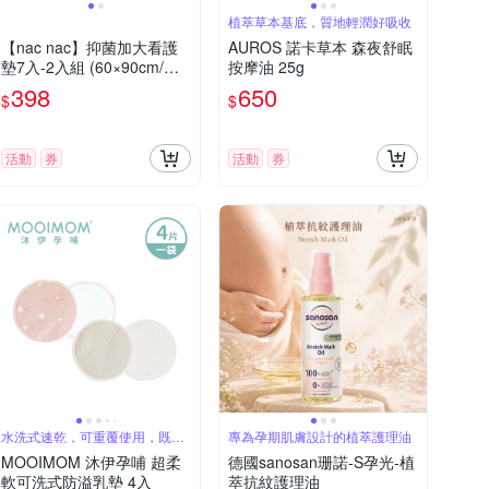
植萃草本基底，質地輕潤好吸收
【nac nac】抑菌加大看護
AUROS 諾卡草本 森夜舒眠
墊7入-2入組 (60×90cm/待
按摩油 25g
產防破水墊/經期墊床/產後
398
650
$
$
護理/臥床看護)
活動
券
活動
券
水洗式速乾，可重覆使用，既環
專為孕期肌膚設計的植萃護理油
保又經濟實惠
MOOIMOM 沐伊孕哺 超柔
德國sanosan珊諾-S孕光-植
軟可洗式防溢乳墊 4入
萃抗紋護理油