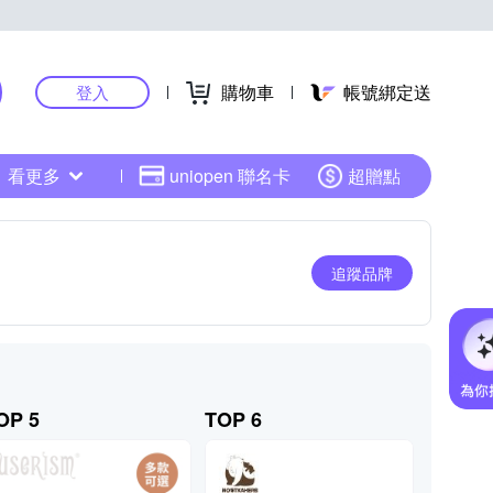
購物車
帳號綁定送
登入
看更多
uniopen 聯名卡
超贈點
追蹤品牌
OP 5
TOP 6
TOP