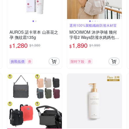
選用100%聚酯纖維防潑水材質
AUROS 諾卡草本 山茶花之
MOOIMOM 沐伊孕哺 幾何
孕 撫紋霜135g
字母2 Ways防潑水媽媽包
多款可選
1,280
1,890
$1,380
$1,990
$
$
挑戰低價
券
限時下殺
券