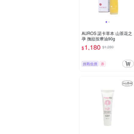
AUROS 諾卡草本 山茶花之
孕 撫紋按摩油90g
1,180
$1,280
$
挑戰低價
券