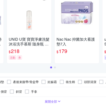
待
UNID U寶 寶寶淨膚洗髮
Nac Nac 抑菌加大看護
沐浴洗手慕斯 隨身瓶 50
墊7入
ml
218
179
$
$
活動
券
褥墊
產後束腹帶/骨盆帶
妊娠霜
衛生棉
頭部清潔
側背
斜背
手拿
保養套組
臉部眼部
手足保養
乳液/乳霜/日霜/晚霜
修護霜
潔顏
護手霜
2
4
10
展開全部