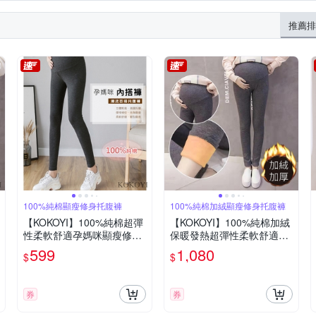
推薦排
100%純棉顯瘦修身托腹褲
100%純棉加絨顯瘦修身托腹褲
【KOKOYI】100%純棉超彈
【KOKOYI】100%純棉加絨
性柔軟舒適孕媽咪顯瘦修身
保暖發熱超彈性柔軟舒適孕
托腹褲 內搭褲(孕婦褲 運動
媽咪顯瘦修身托腹褲 內搭褲
599
1,080
$
$
褲 瑜珈褲 托腹帶)
(孕婦褲 運動褲 瑜珈褲 托腹
帶)
券
券