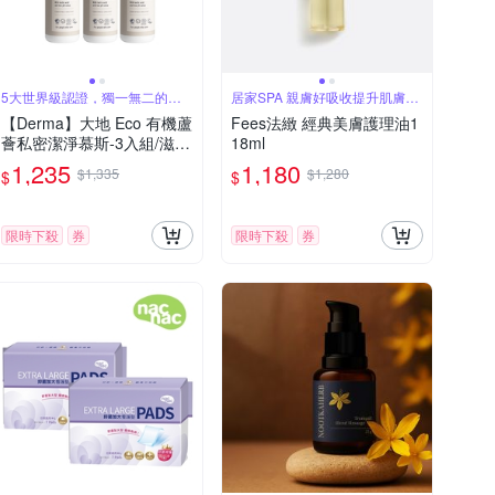
5大世界級認證，獨一無二的平
居家SPA 親膚好吸收提升肌膚保
價純素洗護品
濕彈力
【Derma】大地 Eco 有機蘆
Fees法緻 經典美膚護理油1
薈私密潔淨慕斯-3入組/滋
18ml
潤/無香味/溫和/純素/天然/無
1,235
1,180
$1,335
$1,280
$
$
添加/乳酸/甘油/丹麥
限時下殺
券
限時下殺
券