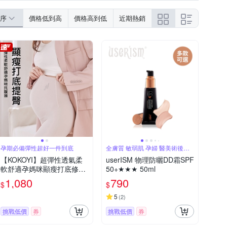
序
價格低到高
價格高到低
近期熱銷
孕期必備彈性超好一件到底
全膚質 敏弱肌 孕婦 醫美術後皆
適用
【KOKOYI】超彈性透氣柔
userISM 物理防曬DD霜SPF
軟舒適孕媽咪顯瘦打底修身
50+★★★ 50ml
提臀托腹褲 內搭褲(鯊魚褲
1,080
790
$
$
孕婦褲 瑜珈褲 托腹帶)
5
(
2
)
挑戰低價
券
挑戰低價
券