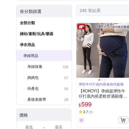
246 筆結果
依分類篩選
全部分類
婦幼/童鞋/玩具/樂器
孕衣用品
孕婦用品
孕婦保養
105
媽媽包
57
彈性牛仔打底內搭修身托腹褲
待產包
55
【KOKOYI】孕婦超彈性牛
仔打底內搭柔軟舒適顯瘦修
產後束腹帶
29
身托腹褲(孕婦褲 運動褲 瑜
599
$
珈褲 托腹帶 內搭褲)
3.7
(
1
)
價格
券
-