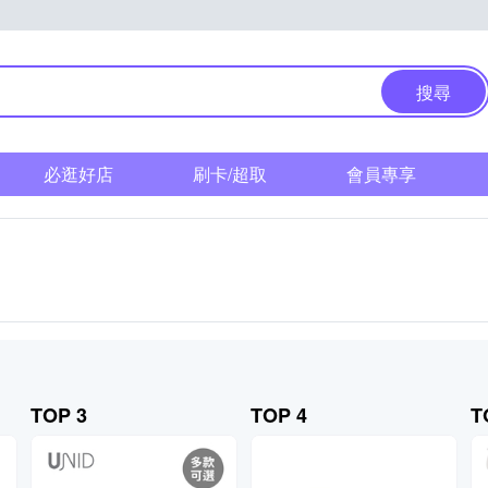
搜尋
必逛好店
刷卡/超取
會員專享
TOP 3
TOP 4
T