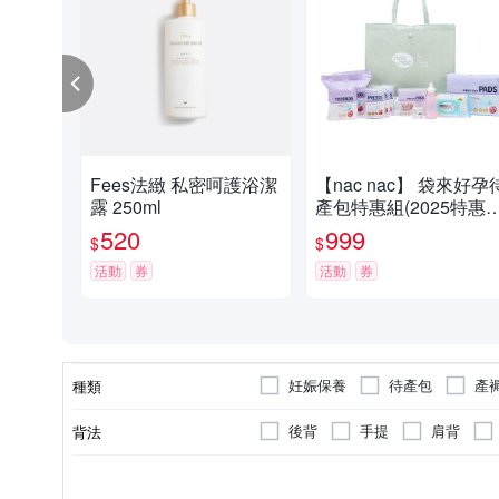
Fees法緻 私密呵護浴潔
【nac nac】 袋來好孕
露 250ml
產包特惠組(2025特惠
版/提袋顏色隨機)
520
999
$
$
活動
券
活動
券
妊娠保養
待產包
產
種類
後背
手提
肩背
背法
私密保養
沐浴乳/沐浴露/沐浴精
女
開架
無
男
專櫃
身體保養
醫美/藥局
清潔
3
5
1
顏色
適用部位
品類
適用性別
品牌定位
外袋數