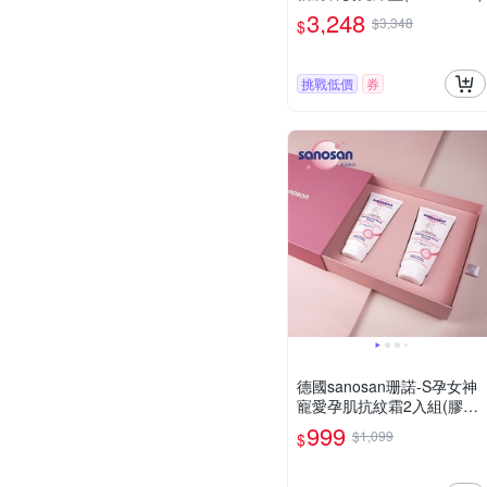
3,248
$3,348
$
挑戰低價
券
德國sanosan珊諾-S孕女神
寵愛孕肌抗紋霜2入組(膠原
彈力抗紋霜200ml*2)
999
$1,099
$