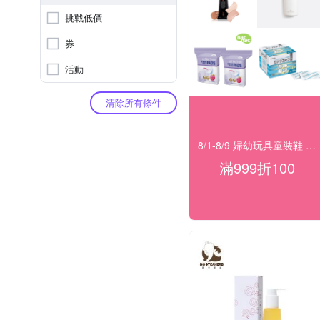
挑戰低價
券
活動
清除所有條件
8/1-8/9 婦幼玩具童裝鞋 指定品滿999折100
滿999折100