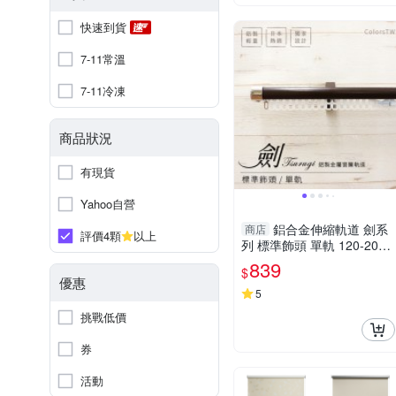
快速到貨
7-11常溫
7-11冷凍
商品狀況
有現貨
Yahoo自營
鋁合金伸縮軌道 劍系
商店
評價4顆
以上
列 標準飾頭 單軌 120-200c
m 造型窗簾軌道DIY 遮光窗
839
$
簾專用軌道
優惠
5
挑戰低價
券
活動