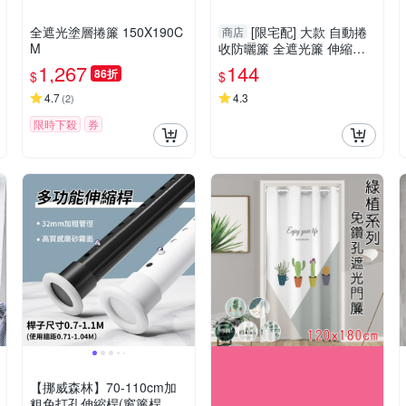
全遮光塗層捲簾 150X190C
[限宅配] 大款 自動捲
商店
M
收防曬簾 全遮光簾 伸縮窗
簾 黑色窗簾 吸盤固定 免釘
1,267
144
86折
$
$
牆【F0767】
4.7
4.3
(
2
)
限時下殺
券
【挪威森林】70-110cm加
粗免打孔伸縮桿(窗簾桿 晾