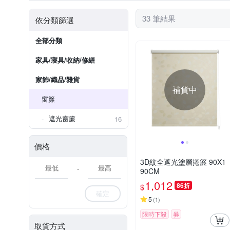
33 筆結果
依分類篩選
全部分類
家具/寢具/收納/修繕
家飾/織品/雜貨
補貨中
窗簾
遮光窗簾
16
價格
3D紋全遮光塗層捲簾 90X1
-
90CM
1,012
86折
$
確定
5
(
1
)
限時下殺
券
取貨方式