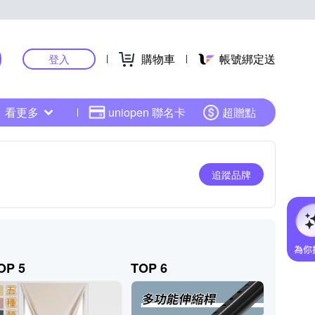
購物車
帳號綁定送
登入
看更多
uniopen 聯名卡
超贈點
追蹤品牌
OP 5
TOP 6
TOP