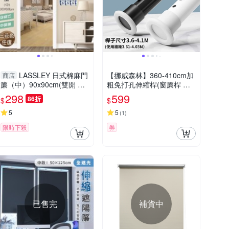
LASSLEY 日式棉麻門
【挪威森林】360-410cm加
商店
簾（中）90x90cm(雙開 布
粗免打孔伸縮桿(窗簾桿 晾
簾)
衣桿 曬衣桿 浴簾桿 門簾桿
298
599
86折
$
$
掛衣架)
5
5
(
1
)
限時下殺
券
已售完
補貨中