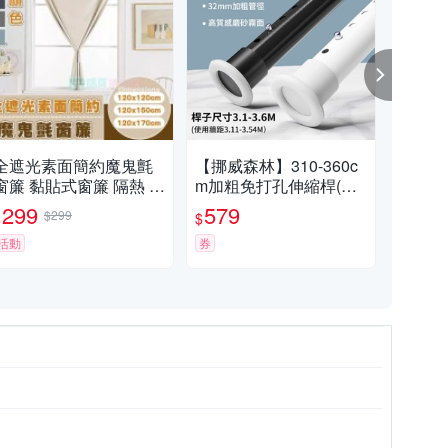
全遮光素面簡約魔鬼氈
【挪威森林】310-360c
【
窗簾 黏貼式窗簾 隔熱 遮
m加粗免打孔伸縮桿(窗
黎-
光遮陽 窗簾布 門簾 不透
簾桿 晾衣桿 曬衣桿 浴簾
簾(米
299
579
4,
$299
$
$
$
光
桿 門簾桿 掛衣架)
18
活動
券
券