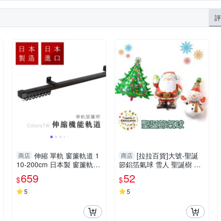
評
伸縮 單軌 窗簾軌道 1
[拉拉百貨]大號-聖誕
商店
商店
10-200cm 日本製 窗簾軌道
節鋁箔氣球 雪人 聖誕樹 聖
安裝DIY 方型伸縮窗簾軌道
誕老公公 耶誕氣球 裝飾 佈
659
52
$
$
窗簾伸縮桿 窗簾軌道滑輪
置 禮物
5
5