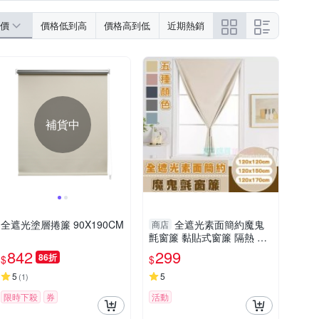
價
價格低到高
價格高到低
近期熱銷
補貨中
全遮光塗層捲簾 90X190CM
全遮光素面簡約魔鬼
商店
氈窗簾 黏貼式窗簾 隔熱 遮
光遮陽 窗簾布 門簾 不透光
842
299
86折
$
$
5
5
(
1
)
限時下殺
券
活動