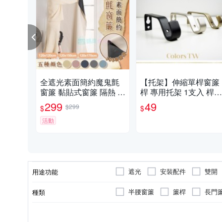
全遮光素面簡約魔鬼氈
【托架】伸縮單桿窗簾
窗簾 黏貼式窗簾 隔熱 遮
桿 專用托架 1支入 桿徑
光遮陽 窗簾布 門簾 不透
對應16mm 配件 五金用
299
49
$299
$
$
光
品
活動
遮光
安裝配件
雙開
用途功能
半腰窗簾
簾桿
長門
種類
塑膠製品專用
膠帶
可黏貼；但商品不含背膠
用途
類型
黏貼/釘掛