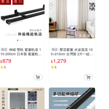
伸縮 雙軌 窗簾軌道 1
壓花窗簾 水波蕩漾 10
商店
商店
10-200cm 日本製 窗簾軌道
0×210cm 台灣製 2片一組
安裝DIY 方型伸縮窗簾軌道
一級遮光 可水洗 熱銷經典
879
1,279
$
$
窗簾伸縮桿 窗簾軌道滑輪
款 兩倍抓皺
5
5