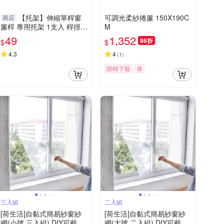
【托架】伸縮單桿窗
可調光柔紗捲簾 150X190C
商店
簾桿 專用托架 1支入 桿徑對
M
應16mm 配件 五金用品
49
1,352
86折
$
$
4.3
4
(
1
)
限時下殺
券
三入組
二入組
[荷生活]自黏式簡易紗窗紗
[荷生活]自黏式簡易紗窗紗
網(小號 三入組) DIY可截剪
網(大號 二入組) DIY可截剪