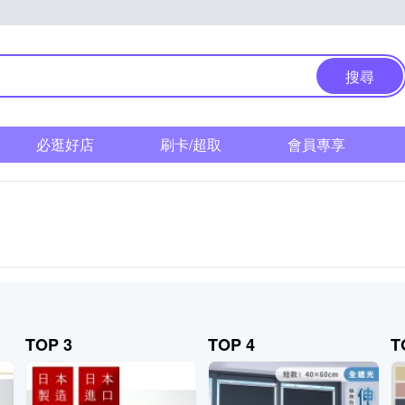
搜尋
必逛好店
刷卡/超取
會員專享
TOP 3
TOP 4
T