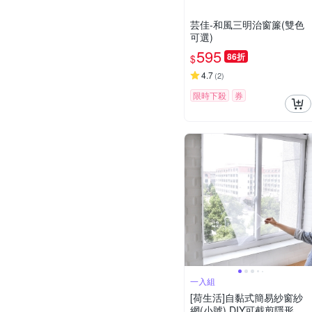
芸佳-和風三明治窗簾(雙色
可選)
595
86折
$
4.7
(
2
)
限時下殺
券
一入組
[荷生活]自黏式簡易紗窗紗
網(小號) DIY可截剪隱形紗