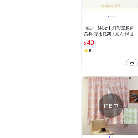
【托架】訂製單桿窗
商店
簾桿 專用托架 1支入 桿徑對
應 19mm 配件 五金用品
49
$
5
補貨中