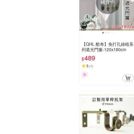
補貨中
【QHL 酷奇】免打孔綠植系
列遮光門簾-120x180cm
489
$
5
(
1
)
券