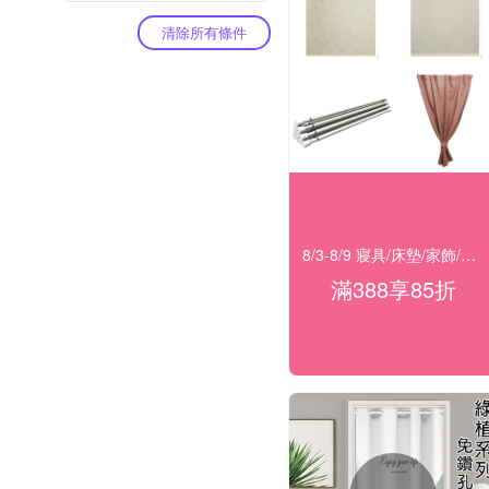
清除所有條件
8/3-8/9 寢具/床墊/家飾/開運 滿388享85折
滿388享85折