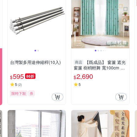
台灣製多用途伸縮桿(10入)
【既成品】 窗簾 遮光
商店
窗簾 樹梢輕舞 寬100cm 高
210cm 2片1組 台灣製 可水
595
2,690
86折
$
$
洗 ※免運商品※
5
5
(
2
)
限時下殺
券