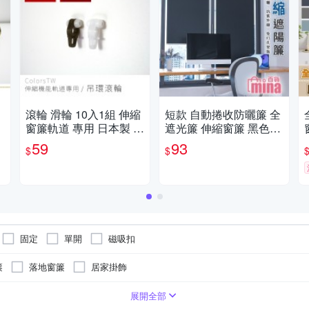
滾輪 滑輪 10入1組 伸縮
短款 自動捲收防曬簾 全
窗簾軌道 專用 日本製 窗
遮光簾 伸縮窗簾 黑色窗
簾軌道安裝DIY 方型伸
簾 吸盤固定 防曬簾 西曬
59
93
$
$
縮窗簾軌道 窗簾伸縮桿
【F0767】
固定
單開
磁吸扣
簾
落地窗簾
居家掛飾
展開全部