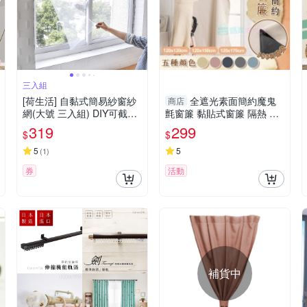
三入組
[荷生活] 自黏式簡易紗窗紗
全遮光素面簡約魔鬼
商店
網(大號 三入組) DIY可截剪
氈窗簾 黏貼式窗簾 隔熱 遮
隱形紗窗 附魔術貼
光遮陽 窗簾布 門簾 不透光
319
299
$
$
5
5
(
1
)
券
活動
補貨中