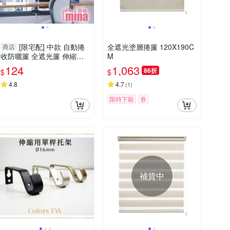
[限宅配] 中款 自動捲
全遮光塗層捲簾 120X190C
商店
收防曬簾 全遮光簾 伸縮窗
M
簾 黑色窗簾 吸盤固定 免釘
124
1,063
86折
$
$
牆【F0767】
4.8
4.7
(
1
)
限時下殺
券
補貨中