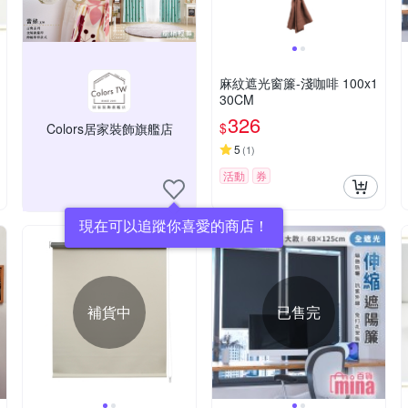
麻紋遮光窗簾-淺咖啡 100x1
30CM
326
$
Colors居家裝飾旗艦店
5
(
1
)
活動
券
現在可以追蹤你喜愛的商店！
補貨中
已售完