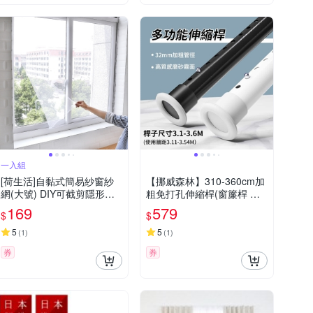
一入組
[荷生活]自黏式簡易紗窗紗
【挪威森林】310-360cm加
網(大號) DIY可截剪隱形紗
粗免打孔伸縮桿(窗簾桿 晾
窗 附魔術貼
衣桿 曬衣桿 浴簾桿 門簾桿
169
579
$
$
掛衣架)
5
5
(
1
)
(
1
)
券
券