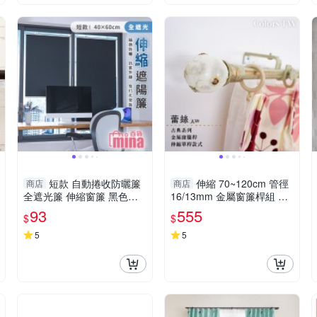
短款 自動捲收防曬簾
伸縮 70~120cm 管徑
商店
商店
全遮光簾 伸縮窗簾 黑色窗
16/13mm 金屬窗簾桿組 蕾
簾 吸盤固定 防曬簾 西曬
絲 單桿 巴洛克風 台灣製 Co
93
555
$
$
【F0767】
lors tw 室內裝潢
5
5