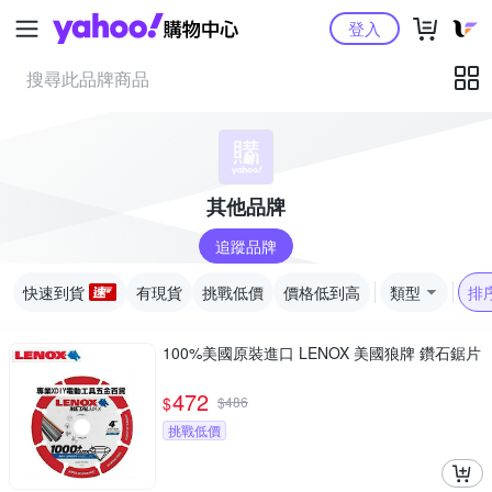
Yahoo購物中心
登入
其他品牌
追蹤品牌
快速到貨
有現貨
挑戰低價
價格低到高
類型
排
100%美國原裝進口 LENOX 美國狼牌 鑽石鋸片
472
$
$
486
挑戰低價