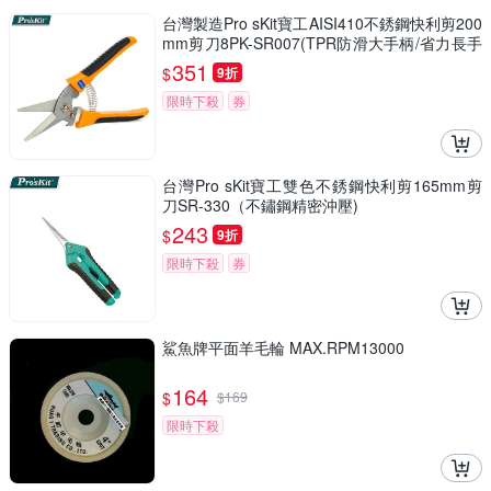
台灣製造Pro sKit寶工AISI410不銹鋼快利剪200
mm剪刀8PK-SR007(TPR防滑大手柄/省力長手
把)適園藝皮革地毯薄鋁板塑膠管
351
$
9折
限時下殺
券
台灣Pro sKit寶工雙色不銹鋼快利剪165mm剪
刀SR-330（不鏽鋼精密沖壓)
243
$
9折
限時下殺
券
鯊魚牌平面羊毛輪 MAX.RPM13000
164
$
$
169
限時下殺