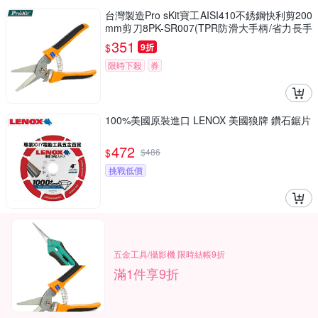
台灣製造Pro sKit寶工AISI410不銹鋼快利剪200
mm剪刀8PK-SR007(TPR防滑大手柄/省力長手
把)適園藝皮革地毯薄鋁板塑膠管
351
$
9折
限時下殺
券
100%美國原裝進口 LENOX 美國狼牌 鑽石鋸片
472
$
$
486
挑戰低價
五金工具/攝影機 限時結帳9折
滿1件享9折