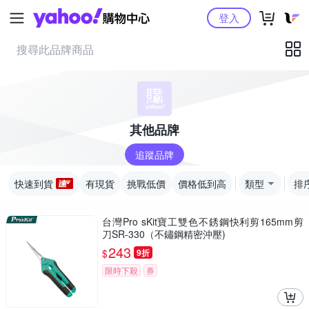
Yahoo購物中心
登入
其他品牌
追蹤品牌
快速到貨
有現貨
挑戰低價
價格低到高
類型
排
台灣Pro sKit寶工雙色不銹鋼快利剪165mm剪
刀SR-330（不鏽鋼精密沖壓)
243
$
9折
限時下殺
券