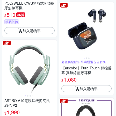
POLYWELL OWS開放式耳掛藍
牙無線耳機
510
86折
$
挑戰低價
加入購物車
彩色觸控螢幕 降噪通透音色切換 一
指操控
【aircolor】Pure Touch 觸控螢
幕 真無線藍牙耳機
1,080
$
加入購物車
ASTRO A10電競耳機麥克風 -
綠色 V2
1,990
$