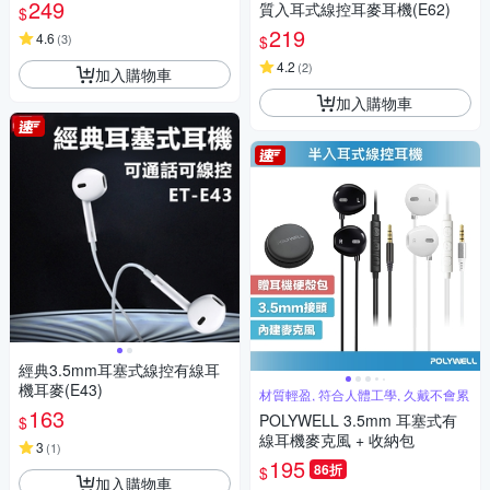
3)
249
質入耳式線控耳麥耳機(E62)
$
219
4.6
(
3
)
$
4.2
(
2
)
加入購物車
加入購物車
經典3.5mm耳塞式線控有線耳
機耳麥(E43)
材質輕盈, 符合人體工學, 久戴不會累
163
POLYWELL 3.5mm 耳塞式有
$
線耳機麥克風 + 收納包
3
(
1
)
195
86折
$
加入購物車