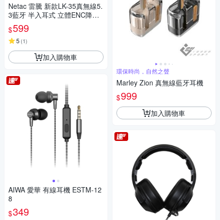
Netac 雷騰 新款LK-35真無線5.
3藍牙 半入耳式 立體ENC降噪
耳機 電容量LED指示 白色
599
$
5
(
1
)
加入購物車
環保時尚，自然之聲
Marley Zion 真無線藍牙耳機
999
$
加入購物車
AIWA 愛華 有線耳機 ESTM-12
8
349
$