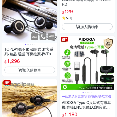
RD
129
$
5
(
1
)
加入購物車
TOPLAY聽不累 磁附式 雅客系
列-精品 通話 耳機推薦-[WT0x-
四款可選]
1,296
$
加入購物車
一款滿足您電競/遊戲/聽歌/通話耳機
AIDOGA Type-C入耳式有線耳
機 降噪ENC/智能EQ調音電競
遊戲 高清/聽歌/線控/通話/麥克
1,180
$
風