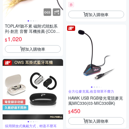
券
加入購物車
TOPLAY聽不累 磁附式睛點系
列-創意 音響 耳機推薦-[CC0x-
三色]
1,020
$
加入購物車
全方位麥克風,收音簡單不費力
HAWK USB RGB發光電競麥克
風MIC330(03-MIC330BK)
450
$
加入購物車
採用開放式佩戴方式，輕盈不壓耳