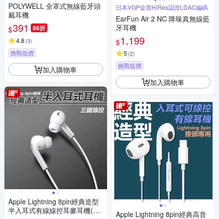
POLYWELL 全罩式無線藍牙頭
日本VGP金賞HiRes認證LDAC編碼
戴耳機
EarFun Air 2 NC 降噪真無線藍
391
牙耳機
86折
$
1,199
4.8
(
3
)
$
挑戰低價
5
(
2
)
挑戰低價
加入購物車
加入購物車
Apple Lightning 8pin經典造型
半入耳式有線線控耳麥耳機(E3
Apple Lightning 8pin經典高音