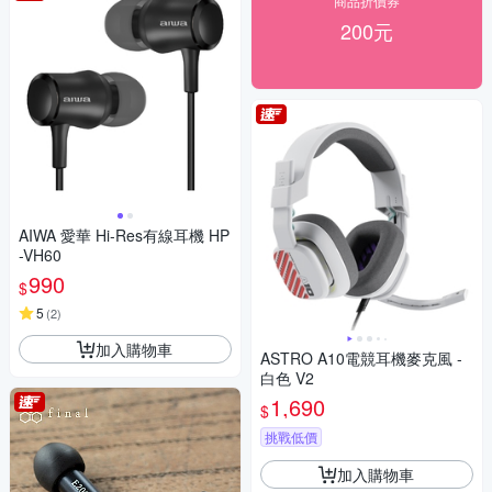
商品折價券
200元
AIWA 愛華 Hi-Res有線耳機 HP
-VH60
990
$
5
(
2
)
加入購物車
ASTRO A10電競耳機麥克風 -
白色 V2
1,690
$
挑戰低價
加入購物車