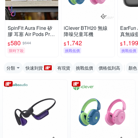
SpinFit Aura Fine 矽
iClever BTH20 無線
EarFun
膠 耳塞 Air Pods Pro
降噪兒童耳機
真無線
3 專用 單對 獨立包裝
580
1,742
1,19
$644
$
$
$
公司貨
限時下殺
挑戰低價
挑戰低價
分類
快速到貨
有現貨
挑戰低價
價格低到高
顏色