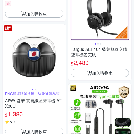
券
加入購物車
Targus AEH104 藍芽無線立體
聲耳機麥克風
2,480
$
加入購物車
ENC環境降噪技術，強化通話品質
AIWA 愛華 真無線藍牙耳機 AT-
X80U
1,380
$
5
(
1
)
加入購物車