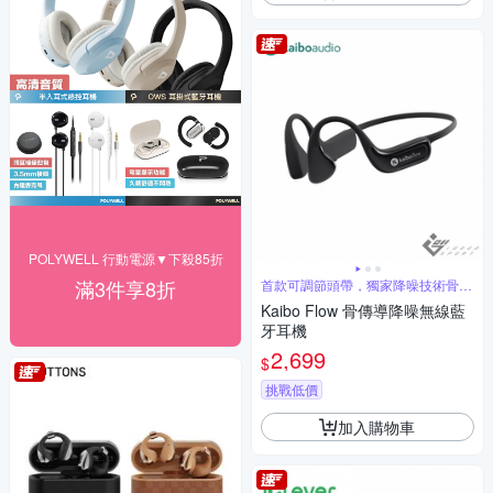
POLYWELL 行動電源▼下殺85折
滿3件享8折
首款可調節頭帶，獨家降噪技術骨傳
導
Kaibo Flow 骨傳導降噪無線藍
牙耳機
2,699
$
挑戰低價
加入購物車