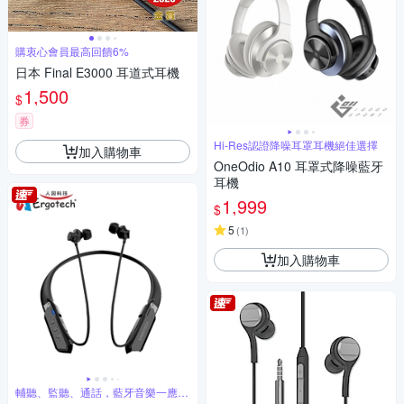
購衷心會員最高回饋6%
日本 Final E3000 耳道式耳機
1,500
$
券
Hi-Res認證降噪耳罩耳機絕佳選擇
加入購物車
OneOdio A10 耳罩式降噪藍牙
耳機
1,999
$
5
(
1
)
加入購物車
輔聽、監聽、通話，藍牙音樂一應俱
全