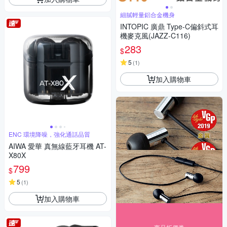
細膩輕量鋁合金機身
INTOPIC 廣鼎 Type-C偏斜式耳
機麥克風(JAZZ-C116)
283
$
5
(
1
)
加入購物車
ENC 環境降噪，強化通話品質
AIWA 愛華 真無線藍牙耳機 AT-
X80X
799
$
5
(
1
)
加入購物車