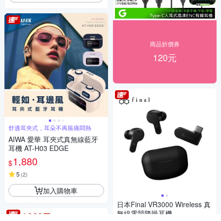
商品折價券
120元
舒適耳夾式，耳朵不再脹痛悶熱
AIWA 愛華 耳夾式真無線藍牙
耳機 AT-H03 EDGE
1,880
$
5
(
2
)
加入購物車
日本Final VR3000 Wireless 真
無線電競降噪耳機