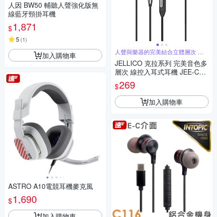
人因 BW50 輔聽人聲強化版無
線藍牙頸掛耳機
1,871
$
5
(
1
)
人聲與樂器的完美結合立體層次 優
加入購物車
美好音質
JELLICO 克拉系列 完美音色多
層次 線控入耳式耳機 JEE-CT1
0
269
$
加入購物車
ASTRO A10電競耳機麥克風
1,690
$
加入購物車