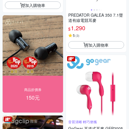
加入購物車
PREDATOR GALEA 350 7.1聲
道有線電競耳麥
1,290
$
5
(
3
)
加入購物車
商品折價券
150元
音質清晰 輕巧便攜
GoGear 耳道式耳麥 GEP2005