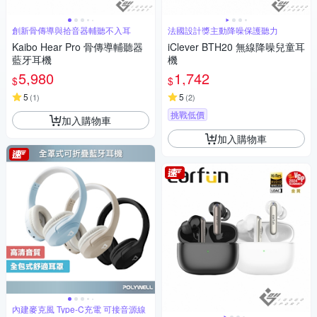
創新骨傳導與拾音器輔聽不入耳
法國設計獎主動降噪保護聽力
Kaibo Hear Pro 骨傳導輔聽器
iClever BTH20 無線降噪兒童耳
藍牙耳機
機
5,980
1,742
$
$
5
5
(
1
)
(
2
)
挑戰低價
加入購物車
加入購物車
內建麥克風 Type-C充電 可接音源線