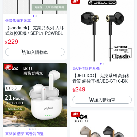
低音飽滿不刺耳
【soodatek】 克萊兒系列 入耳
式線控耳機 / SEPL1-PCWRBL
229
$
加入購物車
高CP值線控耳機
【JELLICO】 克拉系列 高解析
音質 線控耳機/JEE-CT16-BK
249
$
加入購物車
真降噪 藍芽 高音質傳遞