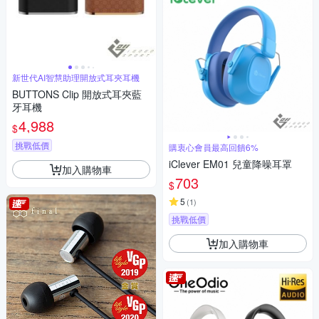
新世代AI智慧助理開放式耳夾耳機
BUTTONS Clip 開放式耳夾藍
牙耳機
4,988
$
挑戰低價
購衷心會員最高回饋6%
iClever EM01 兒童降噪耳罩
加入購物車
703
$
5
(
1
)
挑戰低價
加入購物車