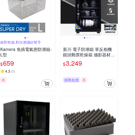
絕對乾燥,對抗潮濕好幫手
Kamera 免插電氣密防潮箱-
新川 電子防潮箱 單反相機
L型
鏡頭郵票乾燥箱 攝影器材除
吸濕卡櫃
659
3,249
$
$
4.3
(
1
)
券
挑戰低價
券