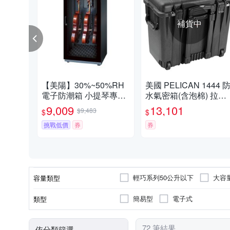
補貨中
【美陽】30%~50%RH
美國 PELICAN 1444 
電子防潮箱 小提琴專用
水氣密箱(含泡棉) 拉桿
( HC-190M )
帶輪-黑色
9,009
13,101
$9,483
$
$
挑戰低價
券
券
輕巧系列50公升以下
大容量
容量類型
簡易型
電子式
類型
72 筆結果
依分類篩選