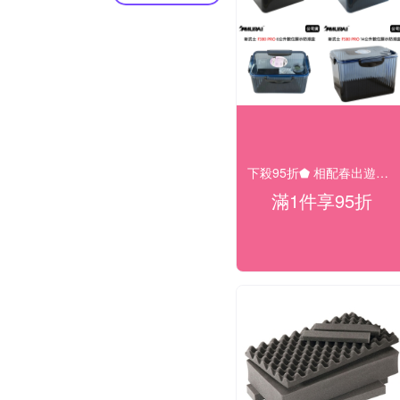
下殺95折⬟ 相配春出遊大促
滿1件享95折