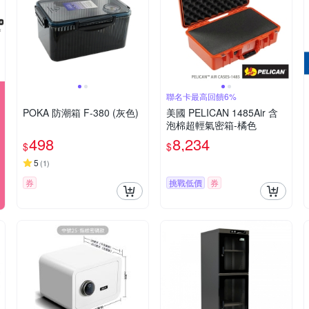
聯名卡最高回饋6%
POKA 防潮箱 F-380 (灰色)
美國 PELICAN 1485Air 含
泡棉超輕氣密箱-橘色
498
8,234
$
$
5
(
1
)
券
挑戰低價
券