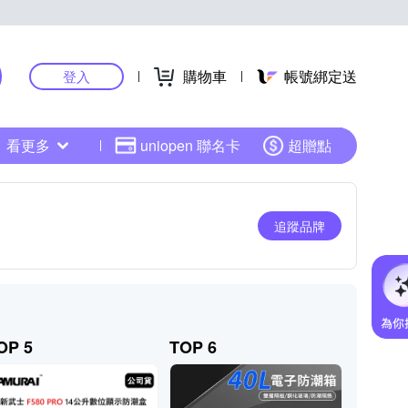
購物車
帳號綁定送
登入
看更多
uniopen 聯名卡
超贈點
追蹤品牌
OP 5
TOP 6
TOP