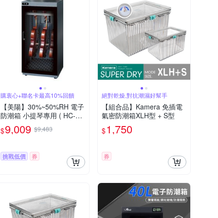
購衷心+聯名卡最高10%回饋
絕對乾燥,對抗潮濕好幫手
【美陽】30%~50%RH 電子
【組合品】Kamera 免插電
防潮箱 小提琴專用 ( HC-19
氣密防潮箱XLH型 + S型
0M )
9,009
1,750
$9,483
$
$
挑戰低價
券
券