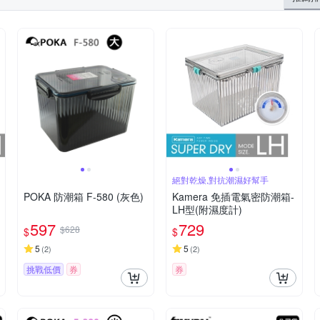
絕對乾燥,對抗潮濕好幫手
POKA 防潮箱 F-580 (灰色)
Kamera 免插電氣密防潮箱-
LH型(附濕度計)
597
729
$628
$
$
5
5
(
2
)
(
2
)
挑戰低價
券
券