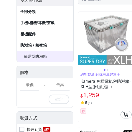
全部分類
手機/相機/耳機/穿戴
相機配件
防潮箱 / 氣密箱
簡易型防潮箱
價格
絕對乾燥,對抗潮濕好幫手
Kamera 免插電氣密防潮箱-
-
XLH型(附濕度計)
1,259
$
確定
5
(
1
)
券
取貨方式
快速到貨