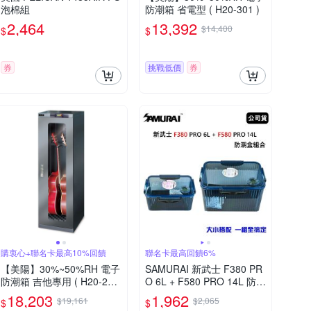
泡棉組
防潮箱 省電型 ( H20-301 )
2,464
13,392
$14,400
$
$
券
挑戰低價
券
購衷心+聯名卡最高10%回饋
聯名卡最高回饋6%
【美陽】30%~50%RH 電子
SAMURAI 新武士 F380 PR
防潮箱 吉他專用 ( H20-254
O 6L + F580 PRO 14L 防潮
M )
盒組合 (公司貨)
18,203
1,962
$19,161
$2,065
$
$