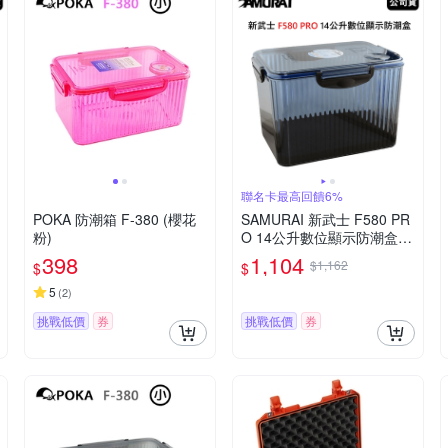
聯名卡最高回饋6%
POKA 防潮箱 F-380 (櫻花
SAMURAI 新武士 F580 PR
粉)
O 14公升數位顯示防潮盒
(公司貨)
398
1,104
$1,162
$
$
5
(
2
)
挑戰低價
券
挑戰低價
券