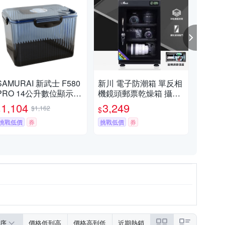
SAMURAI 新武士 F580
新川 電子防潮箱 單反相
POK
PRO 14公升數位顯示防
機鏡頭郵票乾燥箱 攝影
色)
潮盒 (公司貨)
器材除吸濕卡櫃
1,104
3,249
5
$1,162
$
$
$
挑戰低價
券
挑戰低價
券
挑戰
序
價格低到高
價格高到低
近期熱銷