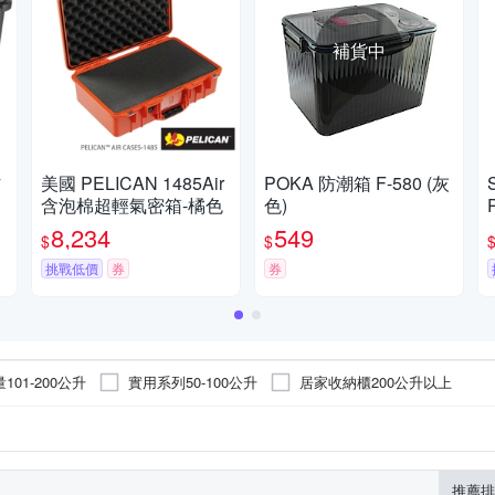
補貨中
防
美國 PELICAN 1485Air
POKA 防潮箱 F-580 (灰
含泡棉超輕氣密箱-橘色
色)
8,234
549
$
$
挑戰低價
券
券
101-200公升
實用系列50-100公升
居家收納櫃200公升以上
推薦排