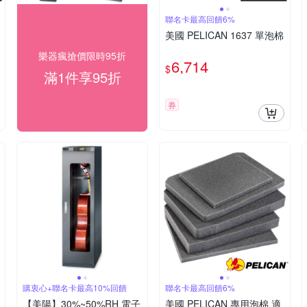
聯名卡最高回饋6%
美國 PELICAN 1637 單泡棉
樂器瘋搶價限時95折
6,714
$
滿1件享95折
券
購衷心+聯名卡最高10%回饋
聯名卡最高回饋6%
【美陽】30%~50%RH 電子
美國 PELICAN 專用泡棉 適