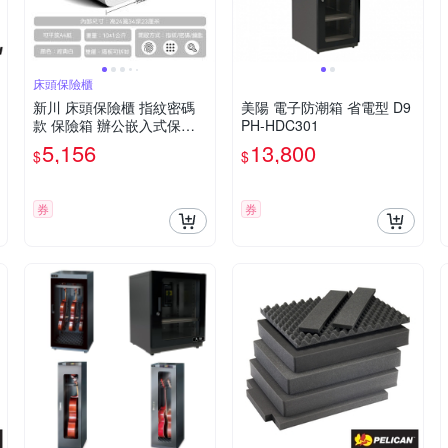
床頭保險櫃
新川 床頭保險櫃 指紋密碼
美陽 電子防潮箱 省電型 D9
款 保險箱 辦公嵌入式保管
PH-HDC301
箱
5,156
13,800
$
$
券
券