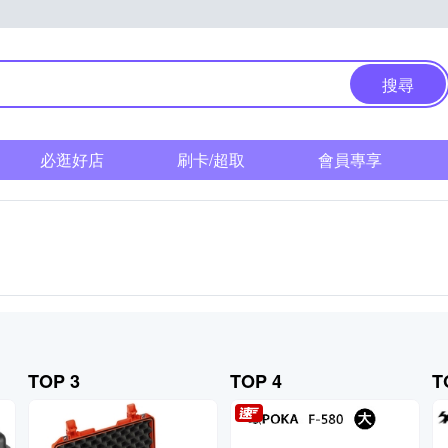
搜尋
必逛好店
刷卡/超取
會員專享
TOP 3
TOP 4
T