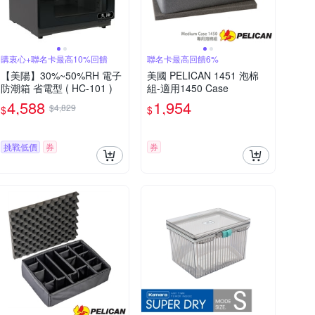
購衷心+聯名卡最高10%回饋
聯名卡最高回饋6%
【美陽】30%~50%RH 電子
美國 PELICAN 1451 泡棉
防潮箱 省電型 ( HC-101 )
組-適用1450 Case
4,588
1,954
$4,829
$
$
挑戰低價
券
券