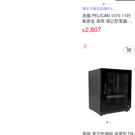
聯名卡最高回饋6%
美國 PELICAN 1070 11吋
氣密盒 適用 筆記型電腦-黑
色
2,807
$
券
美陽 電子防潮箱 省電型 D9