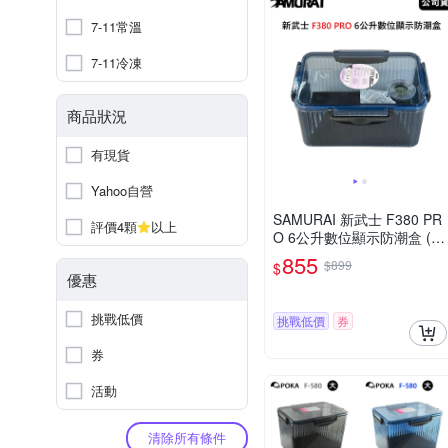
7-11常溫
7-11冷凍
商品狀況
有現貨
Yahoo自營
SAMURAI 新武士 F380 PR
評價4顆
以上
O 6公升數位顯示防潮盒 (公
司貨)
855
$899
$
優惠
挑戰低價
挑戰低價
券
券
活動
清除所有條件