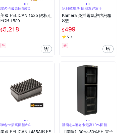
聯名卡最高回饋6%
絕對乾燥,對抗潮濕好幫手
美國 PELICAN 1525 隔板組
Kamera 免插電氣密防潮箱-
FOR 1520
S型
5,218
499
$
$
5
(
1
)
券
券
聯名卡最高回饋6%
購衷心+聯名卡最高10%回饋
美國 PELICAN 1485AIR FS
【美陽】30%~50%RH 電子