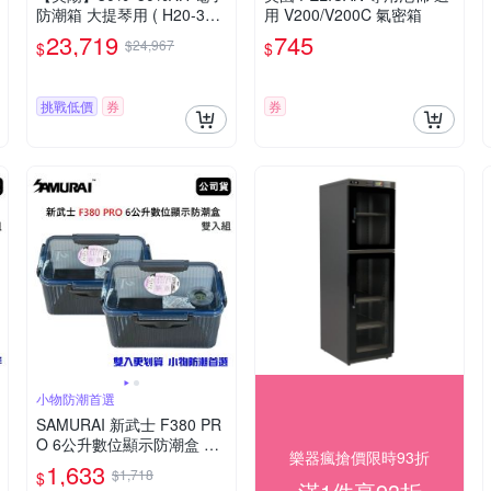
防潮箱 大提琴用 ( H20-396
用 V200/V200C 氣密箱
M )
23,719
745
$24,967
$
$
挑戰低價
券
券
小物防潮首選
SAMURAI 新武士 F380 PR
O 6公升數位顯示防潮盒 雙
樂器瘋搶價限時93折
入組 (公司貨)
1,633
$1,718
$