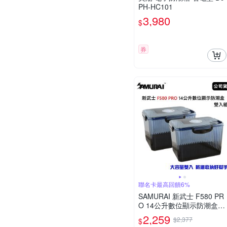
PH-HC101
3,980
$
券
聯名卡最高回饋6%
SAMURAI 新武士 F580 PR
O 14公升數位顯示防潮盒
雙入組 (公司貨)
2,259
$2,377
$