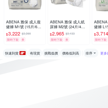
ABENA 雅保 成人復
ABENA 雅保 成人紙
ABEN
健褲 M1號 (15片/6包/
尿褲 M2號 (24片/4包/
健褲 L1
箱)【杏一】
箱)【杏一】
箱)【杏
3,222
2,965
3,71
$3,390
$3,133
$
$
$
限時下殺
券
限時下殺
券
限時下殺
快速到貨
有現貨
挑戰低價
價格低到高
排序
更多