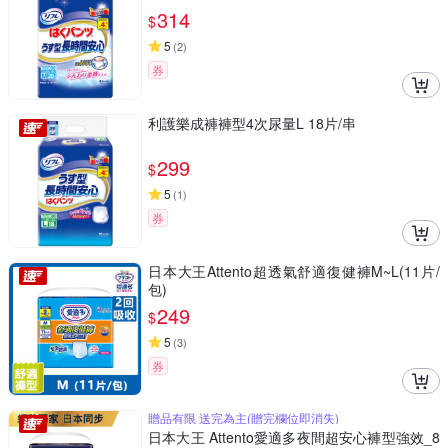
314
$
5
(
2
)
券
利護樂成褲褲型4次尿量L 18片/串
299
$
5
(
1
)
券
日本大王Attento超透氣舒適復健褲M~L(11片/
包)
249
$
5
(
3
)
券
贈品有限 送完為主(贈完欄位即消失)
日本大王 Attento愛適多夜間超安心褲型強效_8