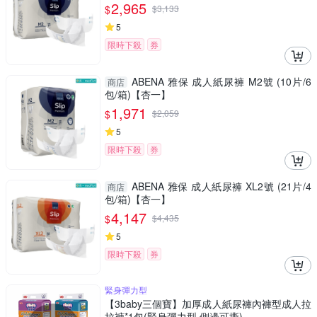
2,965
$
$
3,133
5
限時下殺
券
ABENA 雅保 成人紙尿褲 M2號 (10片/6
商店
包/箱)【杏一】
1,971
$
$
2,059
5
限時下殺
券
ABENA 雅保 成人紙尿褲 XL2號 (21片/4
商店
包/箱)【杏一】
4,147
$
$
4,435
5
限時下殺
券
緊身彈力型
【3baby三個寶】加厚成人紙尿褲內褲型成人拉
拉褲*1包(緊身彈力型 側邊可撕)