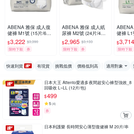
ABENA 雅保 成人復
ABENA 雅保 成人紙
ABEN
健褲 M1號 (15片/6包/
尿褲 M2號 (24片/4包/
健褲 L1
箱)【杏一】
箱)【杏一】
箱)【杏
3,222
2,965
3,71
$3,390
$3,133
$
$
$
限時下殺
券
限時下殺
券
限時下殺
快速到貨
有現貨
挑戰低價
價格低到高
適用對象
日本大王 Attento愛適多夜間超安心褲型強效_8
回吸收 L~LL (12片/包)
499
$
5
(
4
)
券
日本利護樂 長時間安心薄型復健褲 M 20片/串