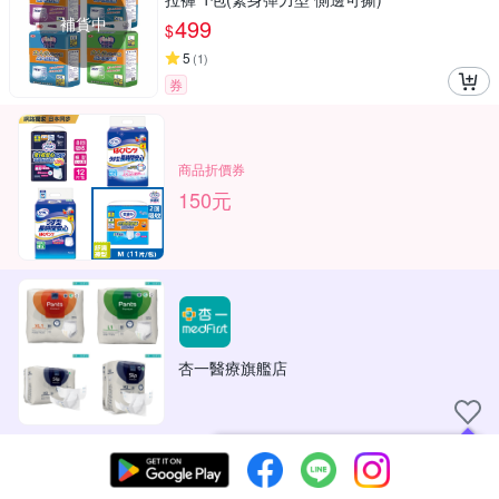
補貨中
499
$
5
(
1
)
券
商品折價券
150元
杏一醫療旗艦店
現在可以追蹤你喜愛的商店！