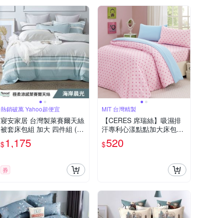
熱銷破萬 Yahoo超便宜
MIT 台灣精製
寢安家居 台灣製萊賽爾天絲
【CERES 席瑞絲】吸濕排
被套床包組 加大 四件組 (床
汗專利心漾點點加大床包兩
包/床單/床罩) 海岸晨光
件組/粉點+天藍(加大床包/
1,175
520
$
$
床包組)(B0585)
券