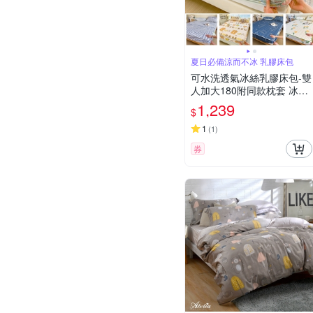
夏日必備涼而不冰 乳膠床包
可水洗透氣冰絲乳膠床包-雙
人加大180附同款枕套 冰絲
床包 涼墊 床罩 乳膠床笠 涼
1,239
$
感床包 涼被
1
(
1
)
券