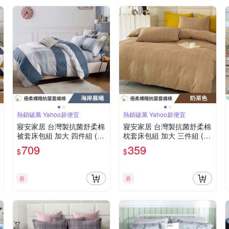
熱銷破萬 Yahoo超便宜
熱銷破萬 Yahoo超便宜
寢安家居 台灣製抗菌舒柔棉
寢安家居 台灣製抗菌舒柔棉
被套床包組 加大 四件組 (床
枕套床包組 加大 三件組 (床
包/床單/床罩) 海岸晨曦
包/床單/床罩) 奶茶色
709
359
$
$
券
券