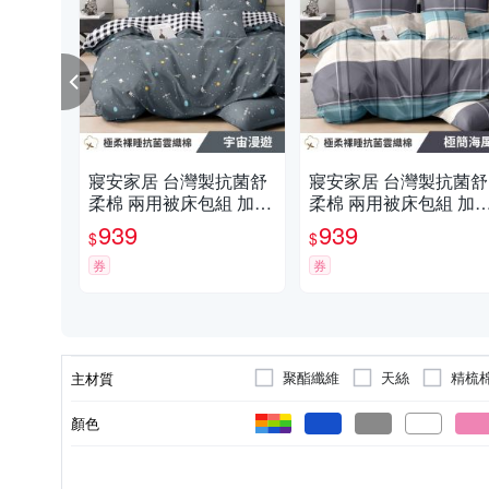
寢安家居 台灣製抗菌舒
寢安家居 台灣製抗菌舒
柔棉 兩用被床包組 加大
柔棉 兩用被床包組 加
四件組 (床包/床單/床罩)
四件組 (床包/床單/床罩
939
939
$
$
多款任選
極簡海風
券
券
聚酯纖維
天絲
精梳
主材質
顏色
兩用被床包組
雙人加大
成人
孩童
雙人特大
枕套床包組
其他
類型
規格
適用對象