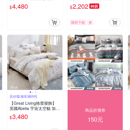
絲木漿纖維四件式兩用被床
絲木漿床包枕套組
4,480
2,202
86折
$
$
包組
限時下殺
券
良好吸濕排濕特性
【Great Living格蕾寢飾】
英國Abelia 宇宙太空貓 加大
商品折價券
天絲木漿四件式兩用被床包
3,480
$
150元
組