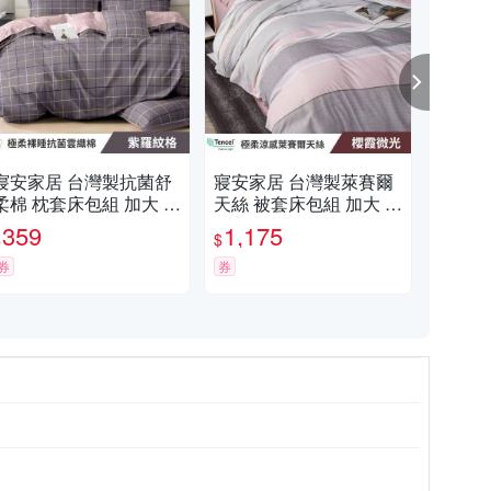
寢安家居 台灣製抗菌舒
寢安家居 台灣製萊賽爾
【F
柔棉 枕套床包組 加大 三
天絲 被套床包組 加大 四
人
件組 (床包/床單/床罩) 紫
件組 (床包/床單/床罩) 櫻
包組
359
1,175
3,
$
$
$
羅紋格
霞微光
RP
券
券
限時
保潔墊
全鋪棉被套床包組