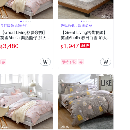
良好吸濕排濕特性
吸濕透氣，親膚柔滑
【Great Living格蕾寢飾】
【Great Living格蕾寢飾】
英國Abelia 樂活熊仔 加大天
英國Abelia 春日白雪 加大天
絲木漿四件式兩用被床包組-
絲木漿床包枕套組
3,480
1,947
86折
$
$
粉色
券
限時下殺
券