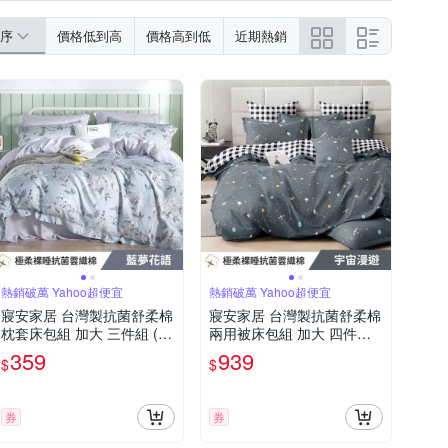
序
價格低到高
價格高到低
近期熱銷
熱銷破萬 Yahoo超便宜
熱銷破萬 Yahoo超便宜
寢安家居 台灣製抗菌舒柔棉
寢安家居 台灣製抗菌舒柔棉
枕套床包組 加大 三件組 (床
兩用被床包組 加大 四件組
包/床單/床罩) 藍夢花語
(床包/床單/床罩) 多款任選
359
939
$
$
券
券