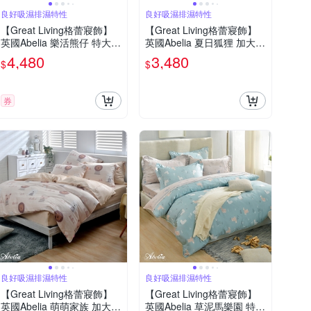
良好吸濕排濕特性
良好吸濕排濕特性
【Great Living格蕾寢飾】
【Great Living格蕾寢飾】
英國Abelia 樂活熊仔 特大天
英國Abelia 夏日狐狸 加大天
絲木漿四件式兩用被床包組-
絲木漿纖維四件式兩用被床
4,480
3,480
$
$
粉色
包組
券
良好吸濕排濕特性
良好吸濕排濕特性
【Great Living格蕾寢飾】
【Great Living格蕾寢飾】
英國Abelia 萌萌家族 加大天
英國Abelia 草泥馬樂園 特大