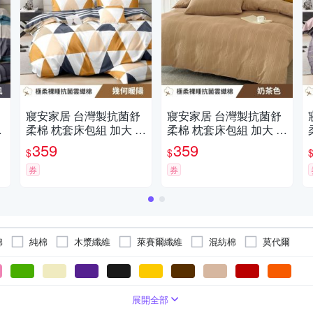
寢安家居 台灣製抗菌舒
寢安家居 台灣製抗菌舒
大
柔棉 枕套床包組 加大 三
柔棉 枕套床包組 加大 三
)
件組 (床包/床單/床罩) 幾
件組 (床包/床單/床罩) 奶
359
359
$
$
何暖陽
茶色
券
券
棉
純棉
木漿纖維
萊賽爾纖維
混紡棉
莫代爾
雙人
被套床包組
單人加大
兩用被床罩組
單人
床包
被套
涼被床包組
展開全部