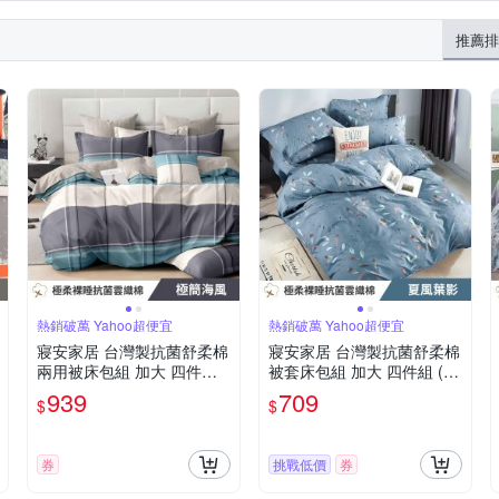
推薦排
熱銷破萬 Yahoo超便宜
熱銷破萬 Yahoo超便宜
寢安家居 台灣製抗菌舒柔棉
寢安家居 台灣製抗菌舒柔棉
兩用被床包組 加大 四件組
被套床包組 加大 四件組 (床
(床包/床單/床罩) 極簡海風
包/床單/床罩) 夏風葉影
939
709
$
$
券
挑戰低價
券