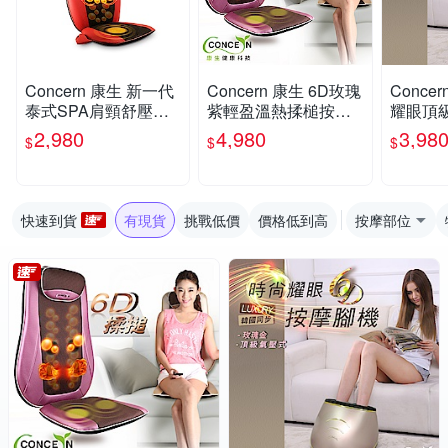
Concern 康生 新一代
Concern 康生 6D玫瑰
Conce
泰式SPA肩頸舒壓按
紫輕盈溫熱揉槌按摩
耀眼頂
摩椅墊-牡丹紅
椅墊 CON-2828
按摩腳機
2,980
4,980
3,98
$
$
$
716
快速到貨
有現貨
挑戰低價
價格低到高
按摩部位