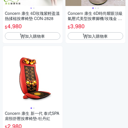
Concern 康生 6D玫瑰紫輕盈溫
Concern 康生 6D時尚耀眼頂級
熱揉槌按摩椅墊 CON-2828
氣壓式美型按摩腳機/玫瑰金 C
M-716
4,980
3,980
$
$
加入購物車
加入購物車
Concern 康生 新一代 泰式SPA
肩頸舒壓按摩椅墊-牡丹紅
2,980
$