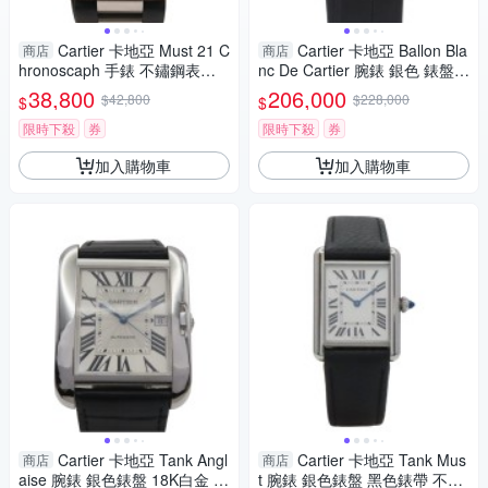
Cartier 卡地亞 Must 21 C
Cartier 卡地亞 Ballon Bla
商店
商店
hronoscaph 手錶 不鏽鋼表面
nc De Cartier 腕錶 銀色 錶盤 1
黑橡皮錶帶 W10125U2 【二手
8K玫瑰金 WGBL0002 【二手
38,800
206,000
$42,800
$228,000
$
$
名牌BRAND OFF】
名牌BRAND OFF】
限時下殺
券
限時下殺
券
加入購物車
加入購物車
Cartier 卡地亞 Tank Angl
Cartier 卡地亞 Tank Mus
商店
商店
aise 腕錶 銀色錶盤 18K白金 皮
t 腕錶 銀色錶盤 黑色錶帶 不鏽