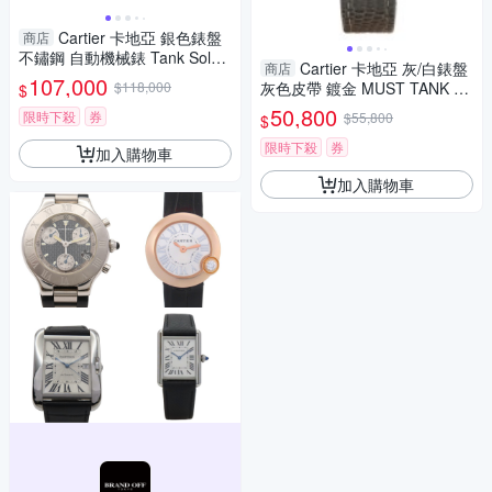
Cartier 卡地亞 銀色錶盤
商店
不鏽鋼 自動機械錶 Tank Solo
Cartier 卡地亞 灰/白錶盤
商店
XL 腕錶 W5200027 【二手名
107,000
$118,000
灰色皮帶 鍍金 MUST TANK S
$
牌BRAND OFF】
M 腕錶 5057001 【二手名牌B
50,800
限時下殺
券
$55,800
$
RAND OFF】
限時下殺
券
加入購物車
加入購物車