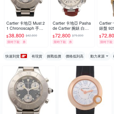
Cartier 卡地亞 Must 2
Cartier 卡地亞 Pasha
Carti
1 Chronoscaph 手錶
de Cartier 腕錶 白色
錶盤 9
不鏽鋼表面 黑橡皮錶
錶面 紅色錶帶(非原廠
革錶帶 M
38,800
72,800
72,8
$42,800
$79,800
$
$
$
帶 W10125U2 【二手
錶帶) W3100255 【二
SM 腕錶
限時下殺
券
限時下殺
券
限時下殺
名牌BRAND OFF】
手名牌BRAND OF
【二手名
F】
FF】
快速到貨
有現貨
挑戰低價
價格低到高
動力來源