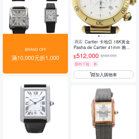
Cartier 卡地亞 18K黃金
商店
Pasha de Cartier 41mm 腕錶
BRAND OFF
WGPA0017 【二手名牌BRAN
512,000
$568,000
$
滿10,000元折1,000
D OFF】
限時下殺
券
加入購物車