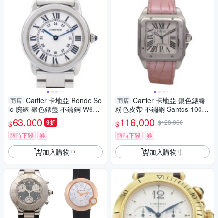
Cartier 卡地亞 Ronde So
Cartier 卡地亞 銀色錶盤
商店
商店
lo 腕錶 銀色錶盤 不鏽鋼 W670
粉色皮帶 不鏽鋼 Santos 100
1004 二手精品 【二手名牌BRA
腕錶 W20126X8 【二手名牌B
63,000
116,000
9折
$128,000
$
$
ND OFF】
RAND OFF】
限時下殺
券
限時下殺
券
加入購物車
加入購物車