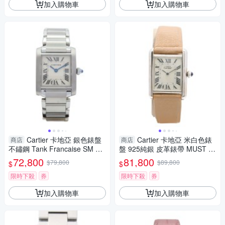
加入購物車
加入購物車
Cartier 卡地亞 銀色錶盤
Cartier 卡地亞 米白色錶
商店
商店
不鏽鋼 Tank Francaise SM 腕
盤 925純銀 皮革錶帶 MUST T
錶 W51008Q3 【二手名牌BRA
ANK SM 腕錶 W1016230 【二
72,800
81,800
$79,800
$89,800
$
$
ND OFF】
手名牌BRAND OFF】
限時下殺
券
限時下殺
券
加入購物車
加入購物車