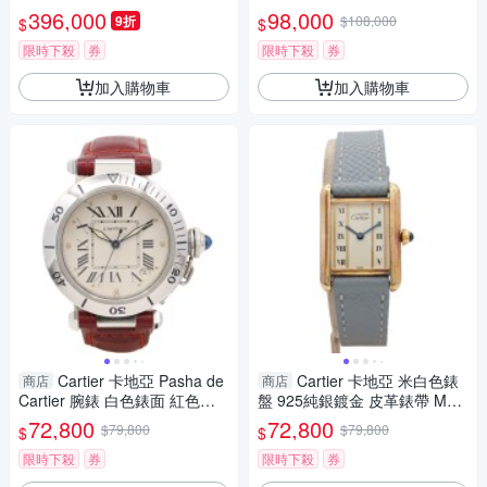
革錶帶 W5310025 【二手名牌
鋼 WSTA0041 【二手名牌BRA
396,000
98,000
9折
$108,000
$
$
BRAND OFF】
ND OFF】
限時下殺
券
限時下殺
券
加入購物車
加入購物車
Cartier 卡地亞 Pasha de
Cartier 卡地亞 米白色錶
商店
商店
Cartier 腕錶 白色錶面 紅色錶
盤 925純銀鍍金 皮革錶帶 MUS
帶(非原廠錶帶) W3100255
T TANK SM 腕錶 W1003053
72,800
72,800
$79,800
$79,800
$
$
【二手名牌BRAND OFF】
【二手名牌BRAND OFF】
限時下殺
券
限時下殺
券