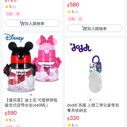
$
580
$
5
(
1
)
5
(
1
)
活動
券
活動
券
加入購物車
加入購物車
【優貝選】迪士尼 可愛胖胖瓶
吸管式背帶水壺(440ML)
doddl 英國 人體工學兒童學習
餐具收納盒
590
$
330
$
5
(
1
)
5
(
1
)
活動
券