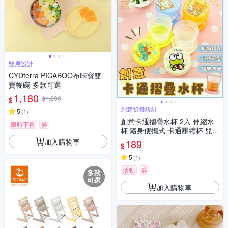
雙層設計
CYDterra PICABOO布咔寶雙
寶餐碗-多款可選
1,180
$1,280
$
創意折疊設計
5
(
1
)
創意卡通摺疊水杯 2入 伸縮水
限時下殺
券
杯 隨身便攜式 卡通壓縮杯 兒童
小水杯 環保杯 伸縮杯 露營被
加入購物車
189
$
5
(
1
)
活動
券
加入購物車