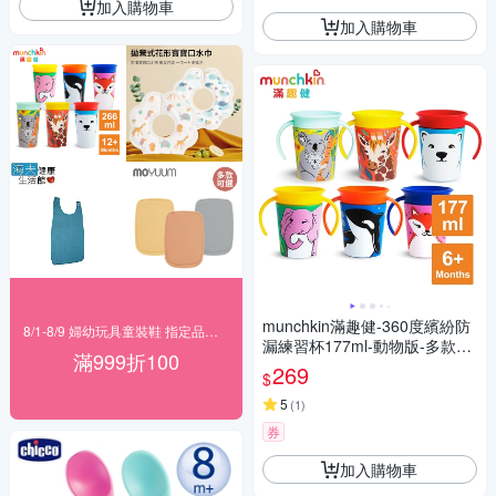
加入購物車
加入購物車
munchkin滿趣健-360度繽紛防
8/1-8/9 婦幼玩具童裝鞋 指定品滿999折100
漏練習杯177ml-動物版-多款任
滿999折100
選-限時送杯蓋
269
$
5
(
1
)
券
加入購物車