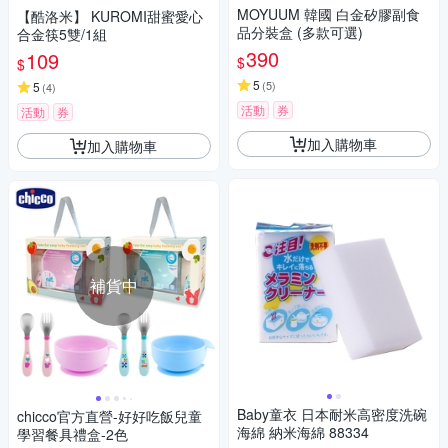
MOYUUM 韓國 白金矽膠副食
【酷洛米】 KUROMI甜蜜愛心
品分裝盒 (多款可選)
合金筷5雙/1組
390
109
$
$
5
(
5
)
5
(
4
)
活動
券
活動
券
加入購物車
加入購物車
補貨中
Baby童衣 日本耐米高密度洗碗
chicco官方直營-好好吃飯兒童
海綿 納米海綿 88334
學習餐具禮盒-2色