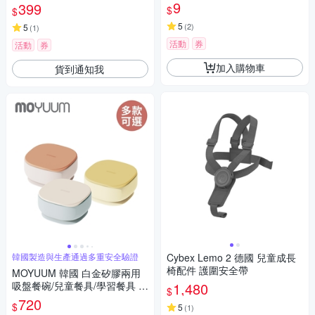
9
399
$
$
5
(
2
)
5
(
1
)
活動
券
活動
券
加入購物車
貨到通知我
韓國製造與生產通過多重安全驗證
Cybex Lemo 2 德國 兒童成長
椅配件 護圍安全帶
MOYUUM 韓國 白金矽膠兩用
吸盤餐碗/兒童餐具/學習餐具 -
1,480
$
多款可選
720
$
5
(
1
)