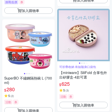
挑戰低價
券
加入購物車
可折疊收納 有如隨身口袋包
【miniware】SiliFold 合掌包外
出矽膠盒-4款可選
SuperBO 不鏽鋼隔熱碗 L (700
ml)
625
$
280
$
5
(
3
)
5
(
2
)
活動
券
活動
券
加入購物車
加入購物車