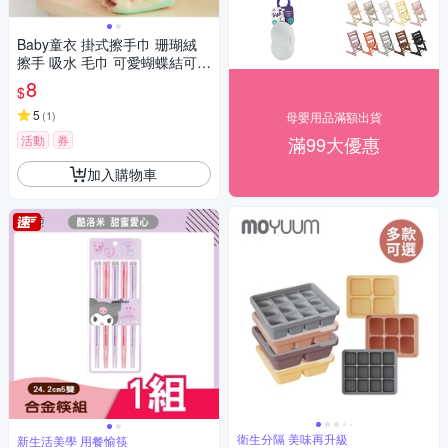
Baby童衣 掛式擦手巾 珊瑚絨
擦手 吸水 毛巾 可愛蝴蝶結可掛
式珊瑚絨擦手巾 88479
8
$
5
(
1
)
母嬰用品滿額出貨
活動
券
滿99大優惠
加入購物車
衛生分隔 美味再升級
新生活美學 用餐愉筷