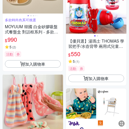
多款時尚色系可挑選
MOYUUM 韓國 白金矽膠吸盤
式餐盤盒 對話框系列 - 多款可
選
990
$
【優貝選】湯瑪士 THOMAS 學
習把手/水壺背帶 兩用式兒童吸
5
(
2
)
管水壺350ML
550
活動
券
$
5
(
1
)
加入購物車
活動
券
加入購物車