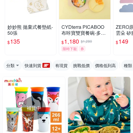
妙妙熊 拋棄式餐墊紙-
CYDterra PICABOO
ZERO
50張
布咔寶雙寶餐碗-多款
雲朵 矽
可選
膠餐墊 
135
1,180
149
$1,280
$
$
$
膠防滑
限時下殺
券
分類
快速到貨
有現貨
挑戰低價
價格低到高
種類
補貨中