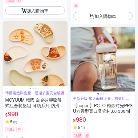
券
加入購物車
加入購物車
韓國製造與生產，通過多重安全驗證
全新升級 加大面積上蓋，有效阻擋
MOYUUM 韓國 白金矽膠吸盤
外界灰塵
式組合餐盤組 可頌系列 防滑 兒
【hegen】PCTO 輕飲時光PPS
童餐具 矽膠餐盤 多款可選
U方圓型寬口吸管杯3.0 330ml
990
$
980
$
5
(
2
)
5
(
1
)
活動
券
活動
券