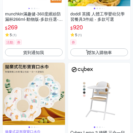
munchkin滿趣健-360度繽紛防
doddl 英國 人體工學嬰幼兒學
漏杯266ml-動物版-多款任選-限
習餐具3件組 - 多款可選
時送杯蓋
269
920
$
$
5
5
(
1
)
(
1
)
活動
券
券
貨到通知我
加入購物車
拋棄式花形寶寶口水巾
Cybex Lemo 2 德國 三合一兒