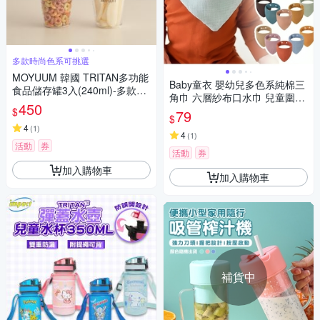
多款時尚色系可挑選
MOYUUM 韓國 TRITAN多功能
Baby童衣 嬰幼兒多色系純棉三
食品儲存罐3入(240ml)-多款可
角巾 六層紗布口水巾 兒童圍嘴
選
450
擦口水圍兜 11790
$
79
$
4
(
1
)
4
(
1
)
活動
券
活動
券
加入購物車
加入購物車
補貨中