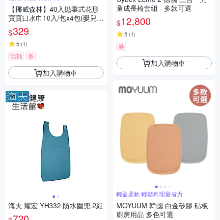
童成長椅套組 - 多款可選
【挪威森林】40入拋棄式花形
寶寶口水巾10入/包x4包(嬰兒口
12,800
$
水巾 一次性口水巾 拋棄式圍
329
$
5
(
1
)
兜)
5
(
1
)
券
活動
券
加入購物車
加入購物車
輕盈柔軟 輕鬆料理最省力
海夫 耀宏 YH332 防水圍兜 2組
MOYUUM 韓國 白金矽膠 砧板
廚房用品 多色可選
720