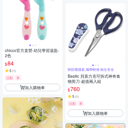
chicco官方直營-幼兒學習湯匙-
2色
84
$
附防塵護套,攜帶輕便,衛生安全
5
(
1
)
Basilic 貝喜力克可拆式神奇食
活動
券
物剪刀-超值兩入組
加入購物車
760
$
5
(
1
)
活動
券
加入購物車