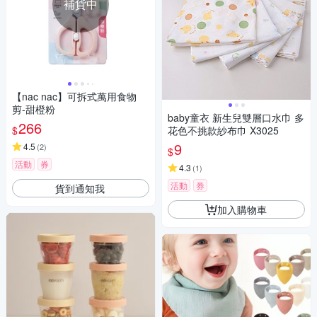
補貨中
【nac nac】可拆式萬用食物
剪-甜橙粉
baby童衣 新生兒雙層口水巾 多
266
$
花色不挑款紗布巾 X3025
9
4.5
(
2
)
$
活動
券
4.3
(
1
)
活動
券
貨到通知我
加入購物車