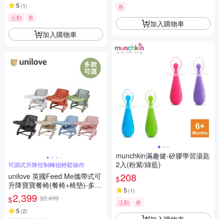
5
(
1
)
券
活動
券
加入購物車
加入購物車
munchkin滿趣健-矽膠學習湯匙
2入(粉紫/綠藍)
可調式升降控制轉扭輕鬆操作
208
unilove 英國Feed Me攜帶式可
$
升降寶寶餐椅(餐椅+椅墊)-多款
5
(
1
)
可選
2,399
$2,499
$
活動
券
5
(
2
)
加入購物車