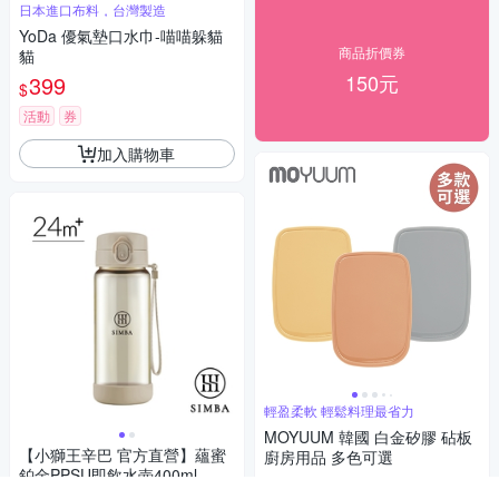
日本進口布料，台灣製造
YoDa 優氣墊口水巾-喵喵躲貓
商品折價券
貓
150元
399
$
活動
券
加入購物車
輕盈柔軟 輕鬆料理最省力
MOYUUM 韓國 白金矽膠 砧板
【小獅王辛巴 官方直營】蘊蜜
廚房用品 多色可選
鉑金PPSU即飲水壺400ml
580
$