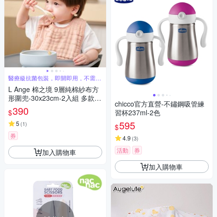
醫療級抗菌包裝，即開即用，不需先
清洗
L Ange 棉之境 9層純棉紗布方
形圍兜-30x23cm-2入組 多款可
chicco官方直營-不鏽鋼吸管練
選
390
$
習杯237ml-2色
595
5
(
1
)
$
券
4.9
(
3
)
活動
券
加入購物車
加入購物車