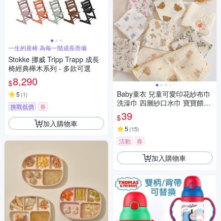
一生的座椅 為每一階成長而備
Stokke 挪威 Tripp Trapp 成長
椅經典櫸木系列 - 多款可選
8,290
$
Baby童衣 兒童可愛印花紗布巾
5
(
1
)
洗澡巾 四層紗口水巾 寶寶餵奶
挑戰低價
券
巾 幼童洗臉巾 幼稚園手帕 117
39
$
33
加入購物車
5
(
15
)
活動
券
加入購物車