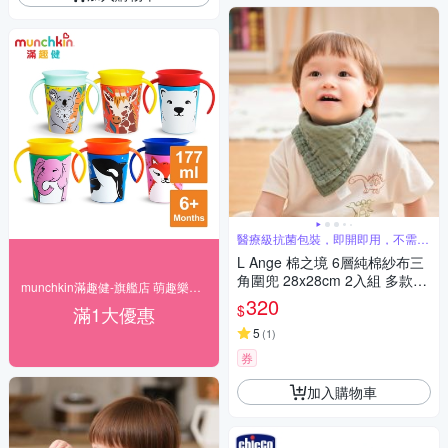
醫療級抗菌包裝，即開即用，不需先
清洗
L Ange 棉之境 6層純棉紗布三
角圍兜 28x28cm 2入組 多款可
munchkin滿趣健-旗艦店 萌趣樂時光
選
320
$
滿1大優惠
5
(
1
)
券
加入購物車