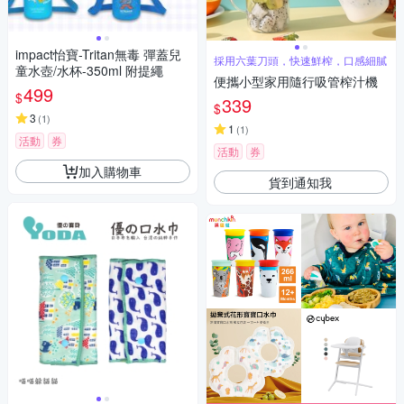
impact怡寶-Tritan無毒 彈蓋兒
採用六葉刀頭，快速鮮榨，口感細膩
童水壺/水杯-350ml 附提繩
便攜小型家用隨行吸管榨汁機
499
$
339
$
3
(
1
)
1
(
1
)
活動
券
活動
券
加入購物車
貨到通知我