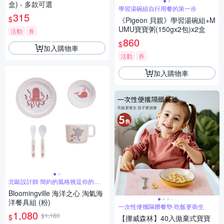
盒) - 多款可選
學習湯碗組自行用餐的第一步
315
$
《Pigeon 貝親》學習湯碗組+M
UMU寶寶粥(150gx2包)x2盒
活動
券
860
$
加入購物車
活動
券
加入購物車
北歐設計師 簡約的風格挑逗你的味
蕾
Bloomingville 海洋之心 淘氣海
洋餐具組 (粉)
一次性便攜隔髒餐墊 吃飯更衛生
1,080
$1,180
$
【挪威森林】40入拋棄式寶寶