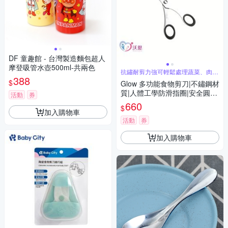
DF 童趣館 - 台灣製造麵包超人
摩登吸管水壺500ml-共兩色
抗鏽耐剪力強可輕鬆處理蔬菜、肉
388
類、海鮮
$
Glow 多功能食物剪刀|不鏽鋼材
質|人體工學防滑指圈|安全圓弧
活動
券
刀頭設計|易清潔、耐用|可拆式
660
$
結構|多用途料理剪
加入購物車
活動
券
加入購物車