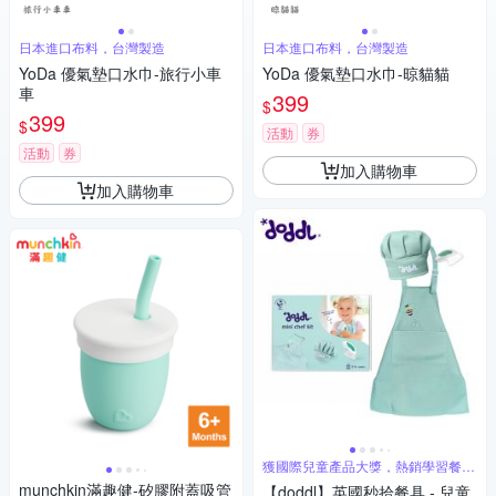
日本進口布料，台灣製造
日本進口布料，台灣製造
YoDa 優氣墊口水巾-旅行小車
YoDa 優氣墊口水巾-晾貓貓
車
399
$
399
$
活動
券
活動
券
加入購物車
加入購物車
獲國際兒童產品大獎，熱銷學習餐具
首選
munchkin滿趣健-矽膠附蓋吸管
【doddl】英國秒拾餐具 - 兒童