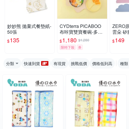
妙妙熊 拋棄式餐墊紙-
CYDterra PICABOO
ZERO
50張
布咔寶雙寶餐碗-多款
雲朵 矽
可選
膠餐墊 
135
1,180
149
$1,280
$
$
$
膠防滑
限時下殺
券
分類
快速到貨
有現貨
挑戰低價
價格低到高
種類