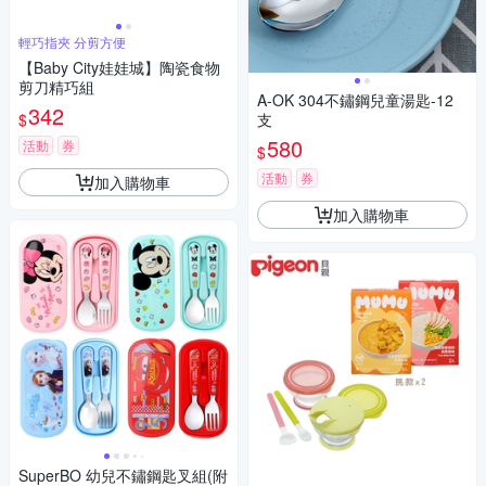
輕巧指夾 分剪方便
【Baby City娃娃城】陶瓷食物
剪刀精巧組
A-OK 304不鏽鋼兒童湯匙-12
342
$
支
580
活動
券
$
活動
券
加入購物車
加入購物車
SuperBO 幼兒不鏽鋼匙叉組(附