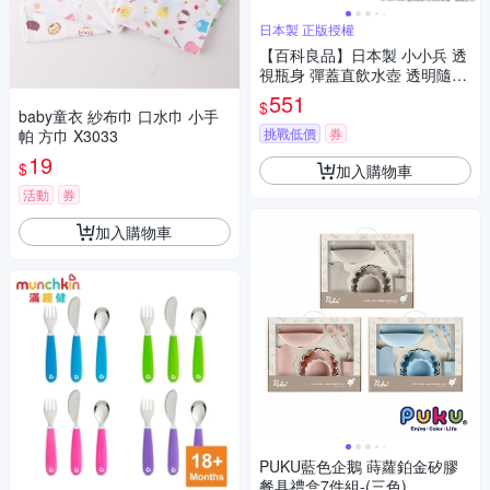
日本製 正版授權
【百科良品】日本製 小小兵 透
視瓶身 彈蓋直飲水壺 透明隨身
瓶 抗菌加工 480ML(附背帶)
551
$
baby童衣 紗布巾 口水巾 小手
挑戰低價
券
帕 方巾 X3033
19
$
加入購物車
活動
券
加入購物車
PUKU藍色企鵝 蒔蘿鉑金矽膠
餐具禮盒7件組-(三色)