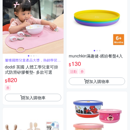
munchkin滿趣健-繽紛餐盤4入
屢獲國際兒童產品大獎，熱銷學習餐
130
具首選
$
doddl 英國 人體工學兒童可掛
活動
券
式防滑矽膠餐墊- 多款可選
820
$
加入購物車
券
加入購物車