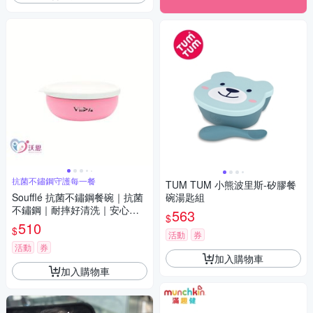
抗菌不鏽鋼守護每一餐
TUM TUM 小熊波里斯-矽膠餐
Soufflé 抗菌不鏽鋼餐碗｜抗菌
碗湯匙組
不鏽鋼｜耐摔好清洗｜安心使
563
$
用
510
$
活動
券
活動
券
加入購物車
加入購物車