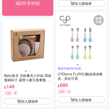
滿2件享95折
加入購物車
圓弧型握把好抓握
CYDterra FLIPGO翻滾環保餐
Baby童衣 北歐餐具六件組 環保
具 - 多款可選
盤碗杯子 露營小麥兒童餐盤 88
680
252
149
$
$
活動
券
活動
券
加入購物車
加入購物車