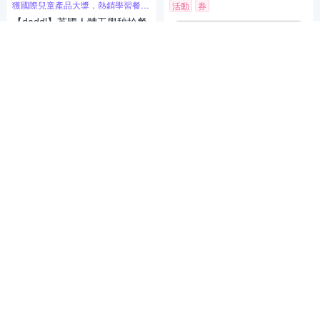
獲國際兒童產品大獎，熱銷學習餐具
活動
券
首選
【doddl】英國人體工學秒拾餐
加入購物車
具 - 兒童學習餐具 3 件組 - 三
色可選
1,080
$
活動
券
加入購物車
SuperBO 不鏽鋼匙叉組(附盒) -
多款可選
315
$
活動
券
日本不鏽鋼真空兒童保溫壺
加入購物車
象印_日本不銹鋼兒童不鏽鋼真
空 運動保溫&保冷多功能保溫