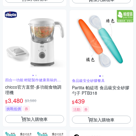
四合一功能 輕鬆製作健康美味的嬰
食品級安全矽膠餐具
兒餐
chicco官方直營-多功能食物調
Partita 帕緹塔 食品級安全矽膠
理機
勺子 PTB318
3,480
439
$3,580
$
$
挑戰低價
券
活動
券
加入購物車
加入購物車