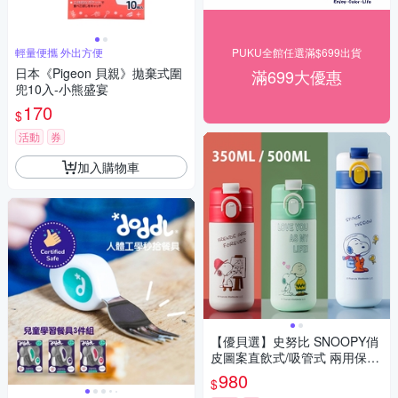
輕量便攜 外出方便
PUKU全館任選滿$699出貨
日本《Pigeon 貝親》拋棄式圍
滿699大優惠
兜10入-小熊盛宴
170
$
活動
券
加入購物車
【優貝選】史努比 SNOOPY俏
皮圖案直飲式/吸管式 兩用保冷/
保溫 水壺(平輸品)
980
$