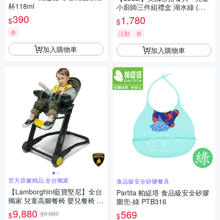
杯118ml
小廚師三件組禮盒 湖水綠 (含
廚師帽 / 圍裙 / 餐刀)
390
1,780
$
$
券
活動
券
加入購物車
加入購物車
官方原廠精品,全台獨家
食品級安全矽膠餐具
【Lamborghini藍寶堅尼】全台
Partita 帕緹塔 食品級安全矽膠
獨家 兒童高腳餐椅 嬰兒餐椅 高
圍兜-綠 PTB316
腳餐椅 寶寶餐椅
9,880
569
$9,980
$
$