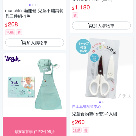
1,180
$
munchkin滿趣健-兒童不鏽鋼餐
券
具三件組-4色
208
$
加入購物車
活動
券
加入購物車
日本品管品質安心
兒童食物剪(附套)-2入組
260
$
活動
券
母嬰哺育季 任選2件95折