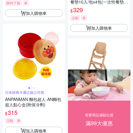
餐墊10入/包x4包(一次性餐墊
限時下殺
券
免洗餐桌墊 幼兒桌墊)
329
$
加入購物車
活動
券
加入購物車
日本經典卡通正版公司貨
ANPANMAN 麵包超人-AN麵包
超人點心盒(附保冷劑)
315
$
母嬰用品滿額出貨
活動
券
滿99大優惠
加入購物車