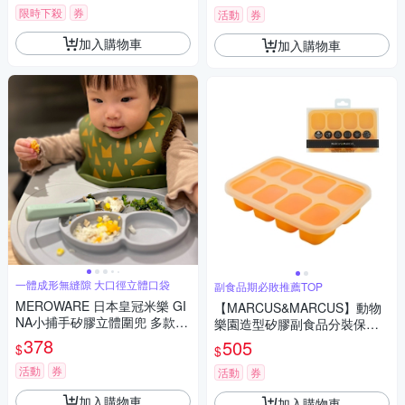
限時下殺
券
活動
券
加入購物車
加入購物車
一體成形無縫隙 大口徑立體口袋
副食品期必敗推薦TOP
MEROWARE 日本皇冠米樂 GI
【MARCUS&MARCUS】動物
NA小捕手矽膠立體圍兜 多款可
樂園造型矽膠副食品分裝保存
選
盒-8格(黃)
378
505
$
$
活動
券
活動
券
加入購物車
加入購物車