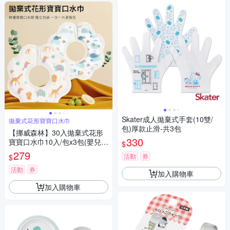
Skater成人拋棄式手套(10雙/
拋棄式花形寶寶口水巾
包)厚款止滑-共3包
【挪威森林】30入拋棄式花形
330
寶寶口水巾10入/包x3包(嬰兒口
$
水巾 一次性口水巾 拋棄式圍
279
活動
券
$
兜)
活動
券
加入購物車
加入購物車