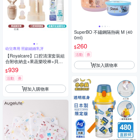
SuperBO 不鏽鋼隔熱碗 M (40
0ml)
260
$
幼兒專用 照顧細緻乳牙
活動
券
【Royalcare】口腔清潔套裝組
合附收納盒+果蔬樂咬棒+貝親
加入購物車
含氟防蛀塗層泡沫
939
$
活動
券
加入購物車