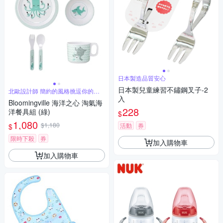
日本製造品質安心
日本製兒童練習不鏽鋼叉子-2
北歐設計師 簡約的風格挑逗你的味
蕾
入
Bloomingville 海洋之心 淘氣海
228
洋餐具組 (綠)
$
1,080
$1,180
活動
券
$
限時下殺
券
加入購物車
加入購物車