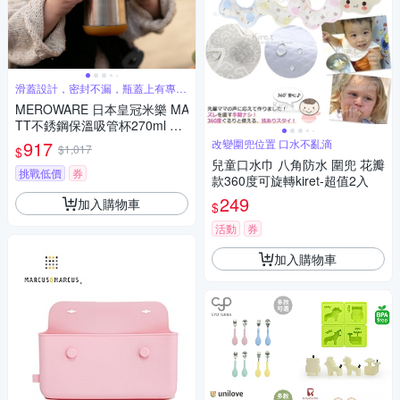
滑蓋設計，密封不漏，瓶蓋上有專屬
名牌設計
MEROWARE 日本皇冠米樂 MA
TT不銹鋼保溫吸管杯270ml 多
款可選
917
改變圍兜位置 口水不亂滴
$1,017
$
兒童口水巾 八角防水 圍兜 花瓣
挑戰低價
券
款360度可旋轉kiret-超值2入
249
加入購物車
$
活動
券
加入購物車