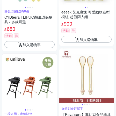
圓弧型握把好抓握
eeeek 艾克魔塊 可愛動物造型
模組-超值兩入組
CYDterra FLIPGO翻滾環保餐
具 - 多款可選
900
$
680
$
活動
券
活動
券
加入購物車
加入購物車
撫餵副食好幫手
一椅多用，永續陪伴
【Royalcare】嬰幼副食品器具