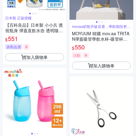
日本製 正版授權
【百科良品】日本製 小小兵 透
movaa奶瓶升級首選，學飲階段更自
視瓶身 彈蓋直飲水壺 透明隨身
然
MOYUUM 韓國 mov.aa TRITA
瓶 抗菌加工 480ML(附背帶)
551
N彈蓋吸管學飲水杯-吸管杯蓋
$
套件組
550
挑戰低價
券
$
活動
券
加入購物車
加入購物車