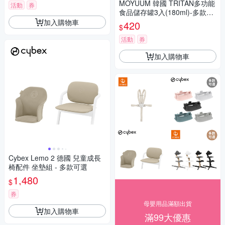
MOYUUM 韓國 TRITAN多功能
活動
券
食品儲存罐3入(180ml)-多款可
選
加入購物車
420
$
活動
券
加入購物車
Cybex Lemo 2 德國 兒童成長
椅配件 坐墊組 - 多款可選
1,480
$
券
母嬰用品滿額出貨
加入購物車
滿99大優惠