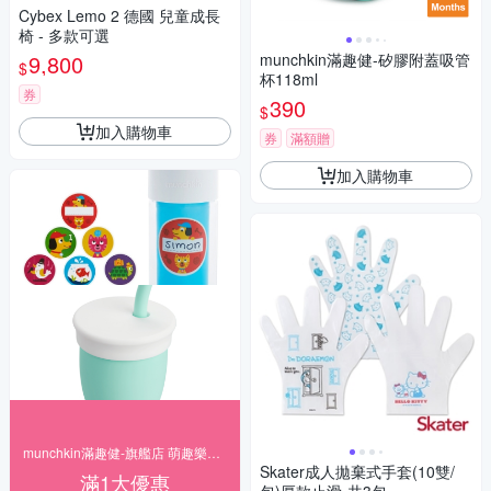
Cybex Lemo 2 德國 兒童成長
椅 - 多款可選
9,800
munchkin滿趣健-矽膠附蓋吸管
$
杯118ml
券
390
$
加入購物車
券
滿額贈
加入購物車
munchkin滿趣健-旗艦店 萌趣樂時光
Skater成人拋棄式手套(10雙/
滿1大優惠