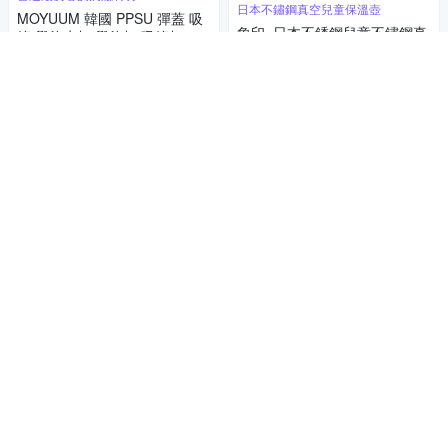
日本不鏽鋼真空兒童保溫壺
MOYUUM 韓國 PPSU 彈蓋 吸
象印_日本不銹鋼兒童不鏽鋼真
管 學飲水杯 學飲杯 吸管杯 170
空 運動保溫&保冷多功能保溫
ml 多款可選
740
$
瓶820mL平行輸入-恐龍
1,300
$1,400
$
活動
券
限時下殺
券
加入購物車
加入購物車
讓寶寶愛上吃飯
獲國際兒童產品大獎，熱銷學習餐具
兒童專用學習筷-寶寶餐具筷子
首選
【doddl】英國人體工學秒拾餐
兒童早教訓練筷 實木立體卡通
具 - 兒童學習餐具 2 件組 - 三