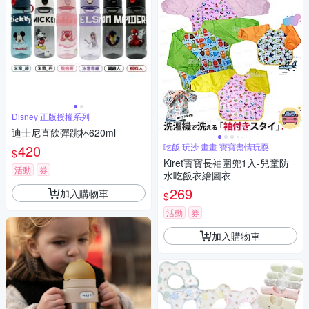
Disney 正版授權系列
迪士尼直飲彈跳杯620ml
420
吃飯 玩沙 畫畫 寶寶盡情玩耍
$
Kiret寶寶長袖圍兜1入-兒童防
活動
券
水吃飯衣繪圖衣
269
加入購物車
$
活動
券
加入購物車