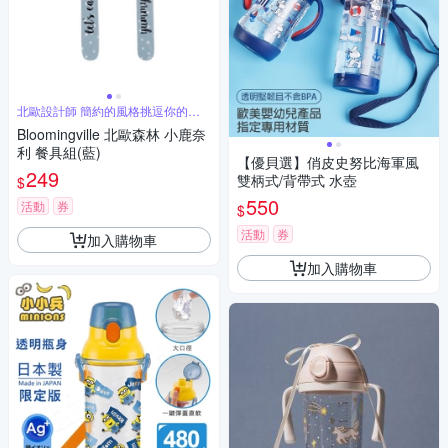
北歐設計師 簡約的風格挑逗你的味
蕾
Bloomingville 北歐森林 小鹿奈
利 餐具組(藍)
【優貝選】俏皮史努比海軍風
249
雙柄式/背帶式 水壺
$
550
活動
券
$
活動
券
加入購物車
加入購物車