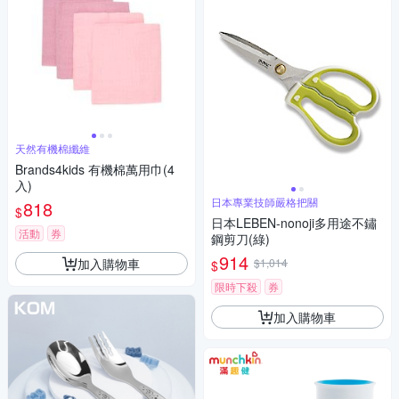
天然有機棉纖維
Brands4kids 有機棉萬用巾(4
入)
日本專業技師嚴格把關
818
$
日本LEBEN-nonoji多用途不鏽
活動
券
鋼剪刀(綠)
914
加入購物車
$1,014
$
限時下殺
券
加入購物車