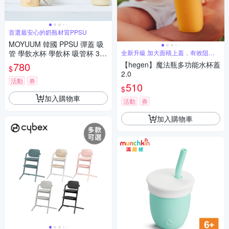
首選最安心的奶瓶材質PPSU
MOYUUM 韓國 PPSU 彈蓋 吸
管 學飲水杯 學飲杯 吸管杯 330
全新升級 加大面積上蓋，有效阻擋
外界灰塵
ml 多款可選
780
【hegen】魔法瓶多功能水杯蓋
$
2.0
活動
券
510
$
加入購物車
活動
券
加入購物車