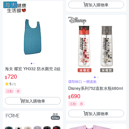
加入購物車
海夫 耀宏 YH332 防水圍兜 2組
720
$
環型杯口 一開直飲
5
(
1
)
Disney系列752直飲水瓶680ml
活動
券
690
$
加入購物車
活動
券
加入購物車