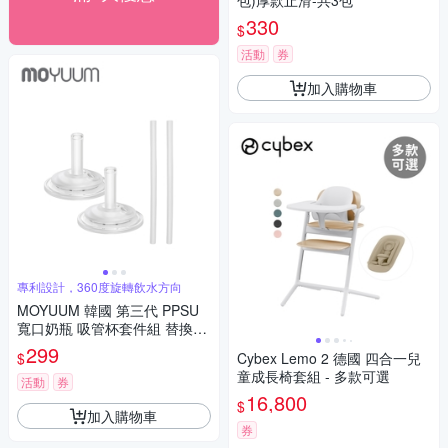
包)厚款止滑-共3包
330
$
活動
券
加入購物車
專利設計，360度旋轉飲水方向
MOYUUM 韓國 第三代 PPSU
寬口奶瓶 吸管杯套件組 替換吸
管組 多款可選
299
$
Cybex Lemo 2 德國 四合一兒
童成長椅套組 - 多款可選
活動
券
16,800
$
加入購物車
券