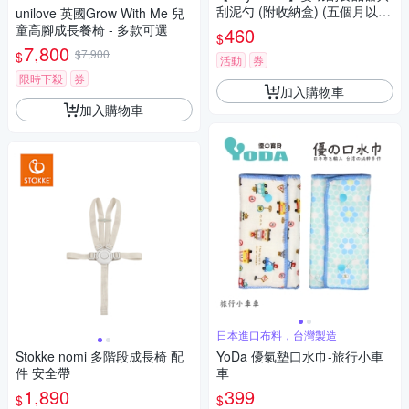
刮泥勺 (附收納盒) (五個月以
unilove 英國Grow With Me 兒
上)
童高腳成長餐椅 - 多款可選
460
$
7,800
$7,900
$
活動
券
限時下殺
券
加入購物車
加入購物車
日本進口布料，台灣製造
Stokke nomi 多階段成長椅 配
YoDa 優氣墊口水巾-旅行小車
件 安全帶
車
1,890
399
$
$