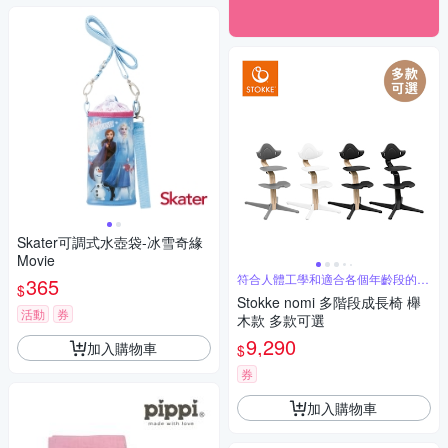
Skater可調式水壺袋-冰雪奇緣
Movie
符合人體工學和適合各個年齡段的舒
365
$
適坐感
Stokke nomi 多階段成長椅 櫸
活動
券
木款 多款可選
9,290
加入購物車
$
券
加入購物車