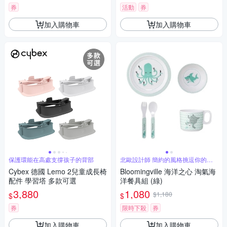
券
活動
券
加入購物車
加入購物車
保護環能在高處支撐孩子的背部
北歐設計師 簡約的風格挑逗你的味
蕾
Cybex 德國 Lemo 2兒童成長椅
Bloomingville 海洋之心 淘氣海
配件 學習塔 多款可選
洋餐具組 (綠)
3,880
1,080
$1,180
$
$
券
限時下殺
券
加入購物車
加入購物車