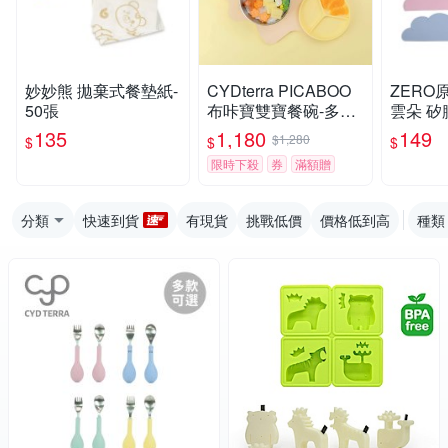
妙妙熊 拋棄式餐墊紙-
CYDterra PICABOO
ZERO
50張
布咔寶雙寶餐碗-多款
雲朵 矽
可選
膠餐墊 
135
1,180
149
$1,280
$
$
$
膠防滑
限時下殺
券
滿額贈
分類
快速到貨
有現貨
挑戰低價
價格低到高
種類