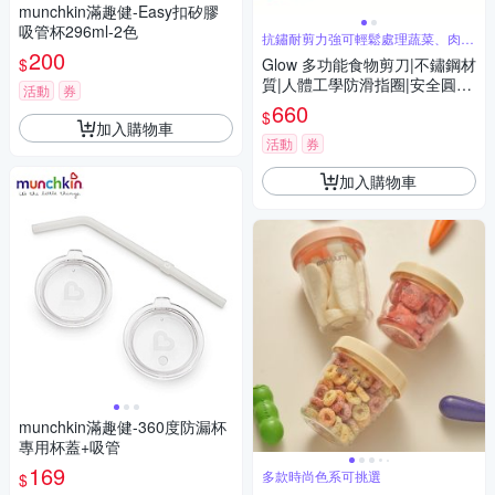
munchkin滿趣健-Easy扣矽膠
吸管杯296ml-2色
抗鏽耐剪力強可輕鬆處理蔬菜、肉
類、海鮮
200
$
Glow 多功能食物剪刀|不鏽鋼材
質|人體工學防滑指圈|安全圓弧
活動
券
刀頭設計|易清潔、耐用|可拆式
660
$
結構|多用途料理剪
加入購物車
活動
券
加入購物車
munchkin滿趣健-360度防漏杯
專用杯蓋+吸管
169
多款時尚色系可挑選
$