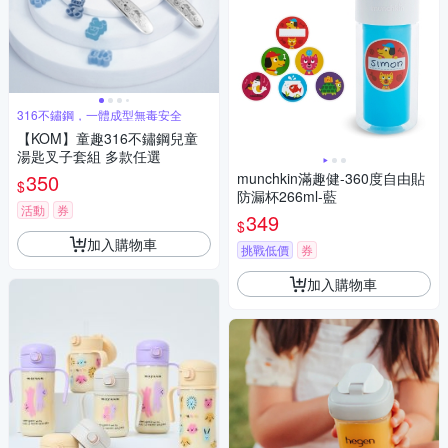
316不鏽鋼，一體成型無毒安全
【KOM】童趣316不鏽鋼兒童
湯匙叉子套組 多款任選
350
munchkin滿趣健-360度自由貼
$
防漏杯266ml-藍
活動
券
349
$
加入購物車
挑戰低價
券
加入購物車