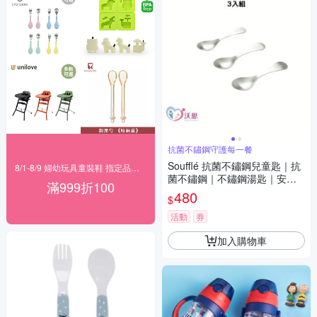
抗菌不鏽鋼守護每一餐
Soufflé 抗菌不鏽鋼兒童匙｜抗
8/1-8/9 婦幼玩具童裝鞋 指定品滿999折100
菌不鏽鋼｜不鏽鋼湯匙｜安心
滿999折100
使用|三入組
480
$
活動
券
加入購物車