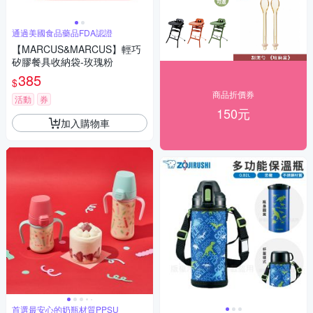
通過美國食品藥品FDA認證
【MARCUS&MARCUS】輕巧
矽膠餐具收納袋-玫瑰粉
385
$
商品折價券
活動
券
150元
加入購物車
首選最安心的奶瓶材質PPSU