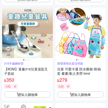
316不鏽鋼材質
寶寶盡情玩耍沒問題
【KOM】童趣316兒童湯匙叉
兒童 可愛卡通 防水圍裙-附袖
子套組
套 畫畫/黏土美勞 kiret
350
279
$
$
活動
券
活動
券
加入購物車
加入購物車