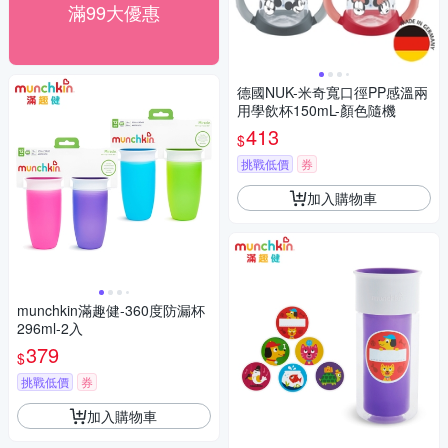
滿99大優惠
德國NUK-米奇寬口徑PP感溫兩
用學飲杯150mL-顏色隨機
413
$
挑戰低價
券
加入購物車
munchkin滿趣健-360度防漏杯
296ml-2入
379
$
挑戰低價
券
加入購物車