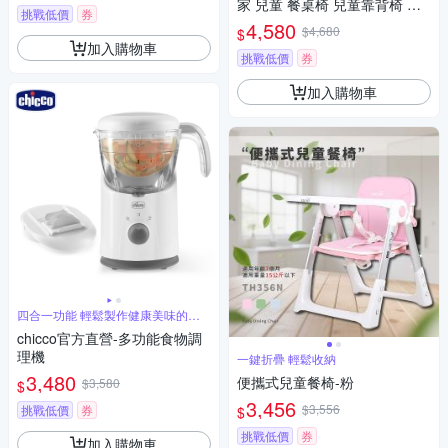
家 兒童 餐桌椅 兒童靠背椅 幼
挑戰低價
券
兒椅
4,580
$4,680
$
加入購物車
挑戰低價
券
加入購物車
四合一功能 輕鬆製作健康美味的嬰
兒餐
chicco官方直營-多功能食物調
理機
一鍵折疊 輕鬆收納
3,480
便攜式兒童餐椅-粉
$3,580
$
3,456
$3,556
挑戰低價
券
$
挑戰低價
券
加入購物車