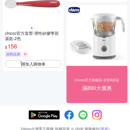
chicco官方直營-彈性矽膠學習
湯匙-2色
156
$
挑戰低價
券
加入購物車
chicco官方旗艦店-全館6折起
滿890大優惠
Yahoo台灣電子商務 版權所有 © 2026 服務條款(
更新
)