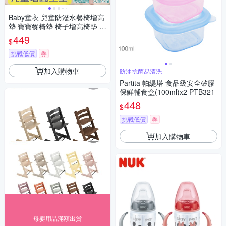
Baby童衣 兒童防潑水餐椅增高
墊 寶寶餐椅墊 椅子增高椅墊 可
拆洗高墊坐墊 88010
449
$
挑戰低價
券
加入購物車
防油抗菌易清洗
Partita 帕緹塔 食品級安全矽膠
保鮮輔食盒(100ml)x2 PTB321
448
$
挑戰低價
券
加入購物車
母嬰用品滿額出貨