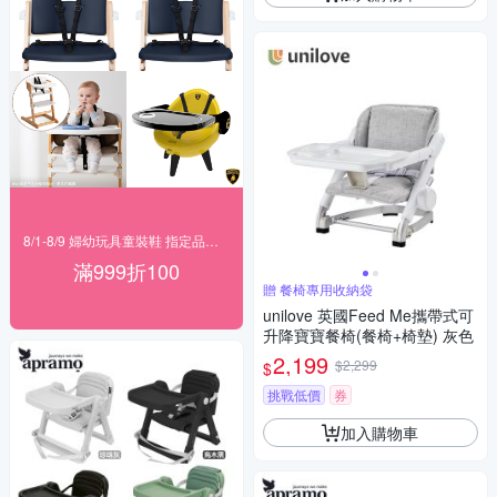
8/1-8/9 婦幼玩具童裝鞋 指定品滿999折100
滿999折100
贈 餐椅專用收納袋
unilove 英國Feed Me攜帶式可
升降寶寶餐椅(餐椅+椅墊) 灰色
2,199
$2,299
$
挑戰低價
券
加入購物車