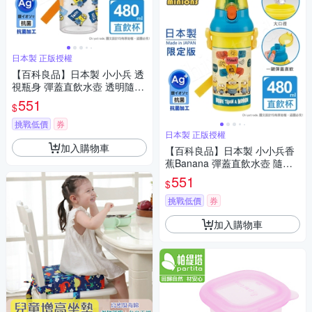
日本製 正版授權
【百科良品】日本製 小小兵 透
視瓶身 彈蓋直飲水壺 透明隨身
瓶 抗菌加工 480ML(附背帶)
551
$
挑戰低價
券
日本製 正版授權
加入購物車
【百科良品】日本製 小小兵香
蕉Banana 彈蓋直飲水壺 隨身
瓶 抗菌加工 480ML(附背帶)
551
$
挑戰低價
券
加入購物車