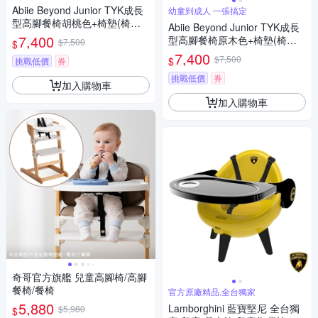
Abiie Beyond Junior TYK成長
幼童到成人 一張搞定
型高腳餐椅胡桃色+椅墊(椅墊
Abiie Beyond Junior TYK成長
多色可選)
7,400
型高腳餐椅原木色+椅墊(椅墊
$7,500
$
多色可選)
7,400
$7,500
$
挑戰低價
券
挑戰低價
券
加入購物車
加入購物車
奇哥官方旗艦 兒童高腳椅/高腳
餐椅/餐椅
官方原廠精品,全台獨家
5,880
Lamborghini 藍寶堅尼 全台獨
$5,980
$