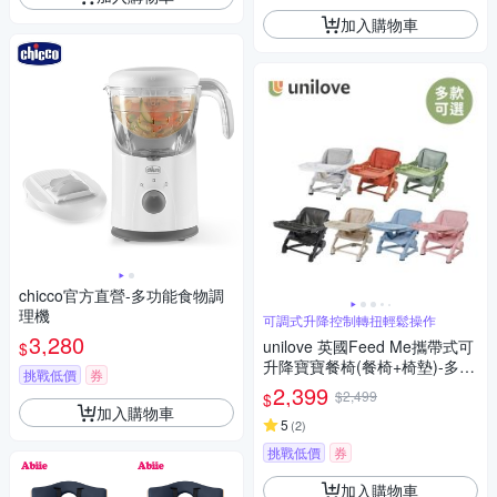
加入購物車
chicco官方直營-多功能食物調
理機
可調式升降控制轉扭輕鬆操作
3,280
unilove 英國Feed Me攜帶式可
$
升降寶寶餐椅(餐椅+椅墊)-多款
挑戰低價
券
可選
2,399
$2,499
$
加入購物車
5
(
2
)
挑戰低價
券
加入購物車