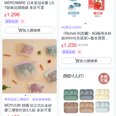
MEROWARE 日本皇冠米樂 LIL
Y副食品燜燒罐 多款可選
1,296
$
挑戰低價
券
AQ第五代系列
加入購物車
《Richell-利其爾》AQ兩用水杯
組450ml(含底座)+飯友寶寶麵1
50gx2入/盒x隨機2
1,230
$1,330
$
挑戰低價
券
加入購物車
專利認證三層密封，延長食物保鮮時
效
MOYUUM 韓國 站立式白金矽
膠三層密封袋3入組-多款可選