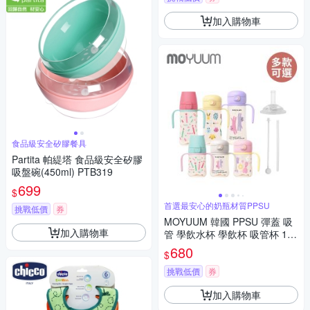
加入購物車
食品級安全矽膠餐具
Partita 帕緹塔 食品級安全矽膠
吸盤碗(450ml) PTB319
699
$
首選最安心的奶瓶材質PPSU
挑戰低價
券
MOYUUM 韓國 PPSU 彈蓋 吸
加入購物車
管 學飲水杯 學飲杯 吸管杯 170
ml 多款可選
680
$
挑戰低價
券
加入購物車