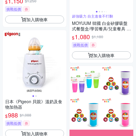
1,150
$1,250
$
挑戰低價
券
超強吸力 自主進食不打翻
加入購物車
MOYUUM 韓國 白金矽膠吸盤
式餐盤盒/學習餐具/兒童餐具 -
多款可選
1,080
$1,180
$
挑戰低價
券
加入購物車
日本《Pigeon 貝親》溫奶及食
物加熱器
988
$1,088
$
挑戰低價
券
加入購物車