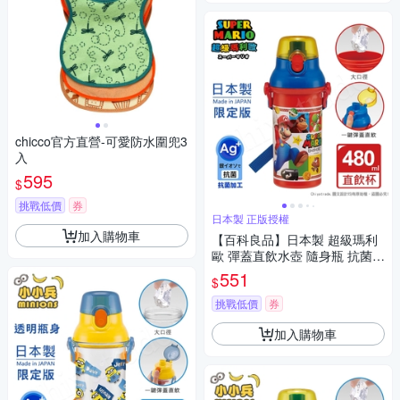
chicco官方直營-可愛防水圍兜3
入
595
$
挑戰低價
券
日本製 正版授權
加入購物車
【百科良品】日本製 超級瑪利
歐 彈蓋直飲水壺 隨身瓶 抗菌加
工 480ML(附背帶)-紅
551
$
挑戰低價
券
加入購物車