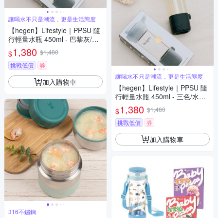
讓喝水不只是潮流，更是生活態度
【hegen】Lifestyle｜PPSU 隨
行輕量水瓶 450ml - 巴黎灰/水
瓶/母嬰用品/健身/蛋白飲/兒童
1,380
$1,480
$
水杯
挑戰低價
券
讓喝水不只是潮流，更是生活態度
加入購物車
【hegen】Lifestyle｜PPSU 隨
行輕量水瓶 450ml - 三色/水瓶/
母嬰用品/健身/蛋白飲/兒童水杯
1,380
$1,480
$
挑戰低價
券
加入購物車
316不鏽鋼