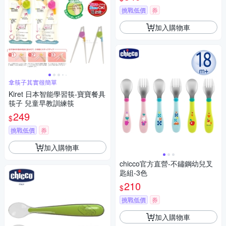
挑戰低價
券
加入購物車
拿筷子其實很簡單
Kiret 日本智能學習筷-寶寶餐具
筷子 兒童早教訓練筷
249
$
挑戰低價
券
加入購物車
chicco官方直營-不鏽鋼幼兒叉
匙組-3色
210
$
挑戰低價
券
加入購物車