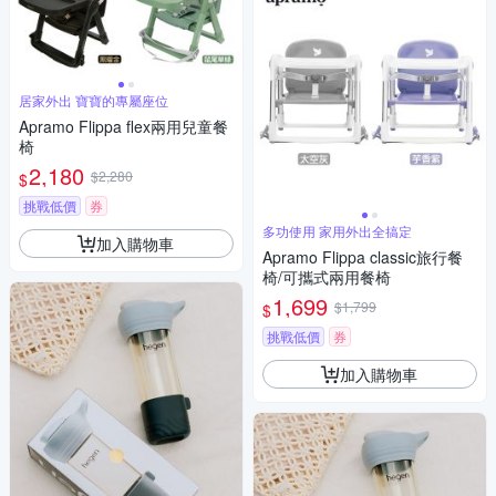
居家外出 寶寶的專屬座位
Apramo Flippa flex兩用兒童餐
椅
2,180
$2,280
$
挑戰低價
券
多功使用 家用外出全搞定
加入購物車
Apramo Flippa classic旅行餐
椅/可攜式兩用餐椅
1,699
$1,799
$
挑戰低價
券
加入購物車