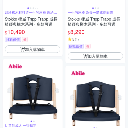
以珍稀木材打造一生的座椅 送給最
一生的座椅 為每一階成長而備
珍貴的你
Stokke 挪威 Tripp Trapp 成長
Stokke 挪威 Tripp Trapp 成長
椅經典橡木系列 - 多款可選
椅經典櫸木系列 - 多款可選
10,490
8,290
$
$
5
挑戰低價
券
(
1
)
挑戰低價
券
加入購物車
加入購物車
幼童到成人 一張搞定