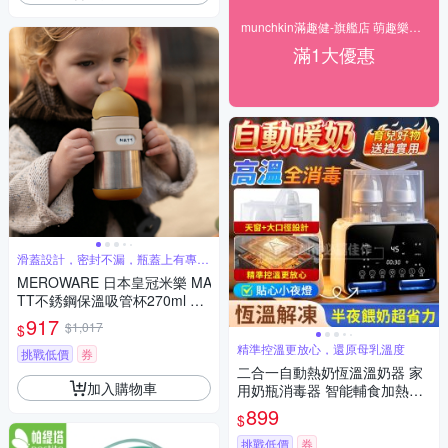
munchkin滿趣健-旗艦店 萌趣樂時光
滿1大優惠
滑蓋設計，密封不漏，瓶蓋上有專屬
名牌設計
MEROWARE 日本皇冠米樂 MA
TT不銹鋼保溫吸管杯270ml 多
款可選
917
$1,017
$
精準控溫更放心，還原母乳溫度
挑戰低價
券
二合一自動熱奶恆溫溫奶器 家
加入購物車
用奶瓶消毒器 智能輔食加熱器
雙杯保溫暖奶機
899
$
挑戰低價
券