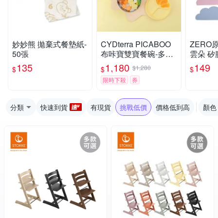
妙妙熊 拋棄式餐墊紙-
CYDterra PICABOO
ZERO
50張
布咔寶雙寶餐碗-多款
雲朵 矽
可選
膠餐墊 
135
1,180
149
$1,280
$
$
$
膠防滑
限時下殺
券
分類
快速到貨
有現貨
挑戰低價
價格低到高
顏色