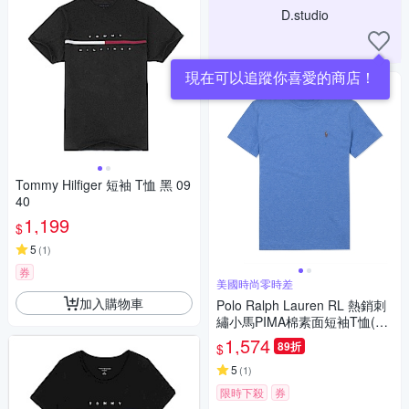
D.studio
現在可以追蹤你喜愛的商店！
Tommy Hilfiger 短袖 T恤 黑 09
40
1,199
$
5
(
1
)
券
美國時尚零時差
加入購物車
Polo Ralph Lauren RL 熱銷刺
繡小馬PIMA棉素面短袖T恤(透
氣排汗)-藍色
1,574
89折
$
5
(
1
)
限時下殺
券