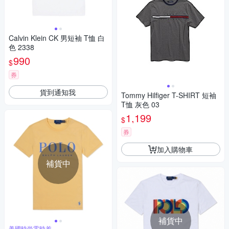
Calvin Klein CK 男短袖 T恤 白
色 2338
990
$
券
貨到通知我
Tommy Hilfiger T-SHIRT 短袖
T恤 灰色 03
1,199
$
券
加入購物車
補貨中
補貨中
美國時尚零時差