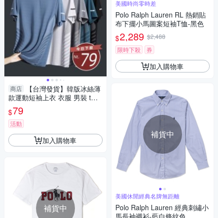
美國時尚零時差
Polo Ralph Lauren RL 熱銷貼
布下擺小馬圖案短袖T恤-黑色
2,289
$2,488
$
限時下殺
券
加入購物車
【台灣發貨】韓版冰絲薄
商店
款運動短袖上衣 衣服 男裝 t
恤 短袖t恤 上衣【T671】
79
$
活動
補貨中
加入購物車
美國休閒經典名牌無距離
補貨中
Polo Ralph Lauren 經典刺繡小
馬長袖襯衫-藍白條紋色