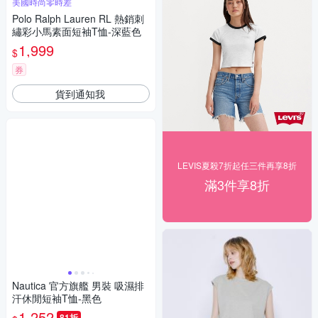
美國時尚零時差
Polo Ralph Lauren RL 熱銷刺
繡彩小馬素面短袖T恤-深藍色
1,999
$
券
貨到通知我
LEVIS夏殺7折起任三件再享8折
滿3件享8折
Nautica 官方旗艦 男裝 吸濕排
汗休閒短袖T恤-黑色
1,252
81折