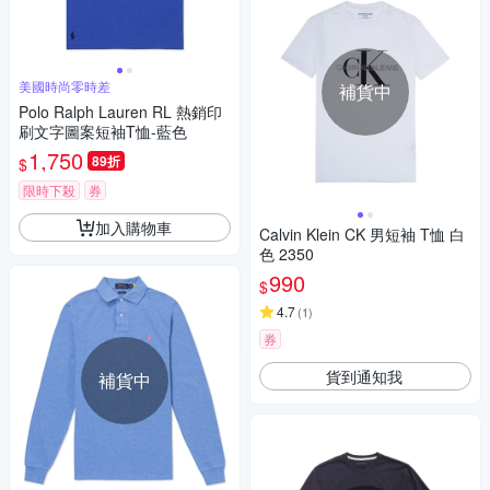
美國時尚零時差
補貨中
Polo Ralph Lauren RL 熱銷印
刷文字圖案短袖T恤-藍色
1,750
89折
$
限時下殺
券
加入購物車
Calvin Klein CK 男短袖 T恤 白
色 2350
990
$
4.7
(
1
)
券
貨到通知我
補貨中