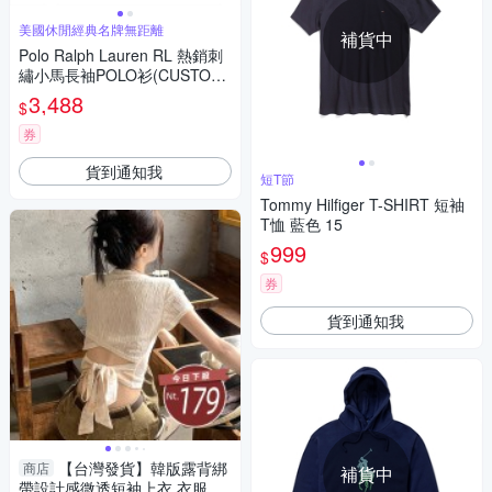
美國休閒經典名牌無距離
補貨中
Polo Ralph Lauren RL 熱銷刺
繡小馬長袖POLO衫(CUSTOM
SLIM FIT)-麻花水藍色
3,488
$
券
貨到通知我
短T節
Tommy Hilfiger T-SHIRT 短袖
T恤 藍色 15
999
$
券
貨到通知我
【台灣發貨】韓版露背綁
商店
補貨中
帶設計感微透短袖上衣 衣服 女