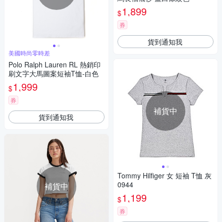
1,899
$
券
貨到通知我
美國時尚零時差
Polo Ralph Lauren RL 熱銷印
刷文字大馬圖案短袖T恤-白色
1,999
$
券
補貨中
貨到通知我
Tommy Hilfiger 女 短袖 T恤 灰
0944
補貨中
1,199
$
券