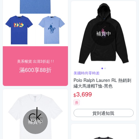
補貨中
美系暢貨 出清3折起 ! !
滿600享88折
美國時尚零時差
Polo Ralph Lauren RL 熱銷刺
繡大馬連帽T恤-黑色
3,699
$
券
貨到通知我
補貨中