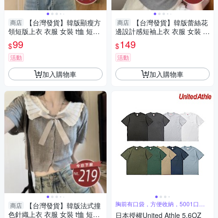
【台灣發貨】韓版顯瘦方
【台灣發貨】韓版蕾絲花
商店
商店
領短版上衣 衣服 女裝 t恤 短袖t
邊設計感短袖上衣 衣服 女裝 t
恤 上衣【T355】
恤 短袖t恤 上衣【T696】
99
149
$
$
活動
活動
加入購物車
加入購物車
胸前有口袋，方便收納，5001口袋
【台灣發貨】韓版法式撞
商店
款式
色針織上衣 衣服 女裝 t恤 短袖t
日本授權United Athle 5.6OZ