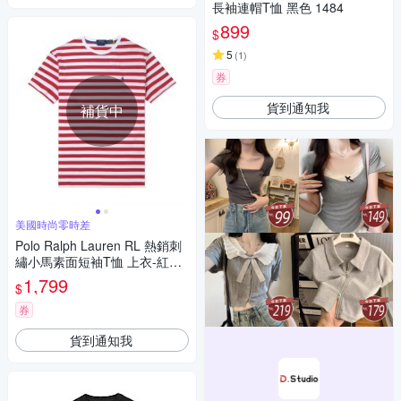
長袖連帽T恤 黑色 1484
899
$
5
(
1
)
券
貨到通知我
補貨中
美國時尚零時差
Polo Ralph Lauren RL 熱銷刺
繡小馬素面短袖T恤 上衣-紅白
橫條紋色
1,799
$
券
貨到通知我