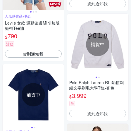
貨到通知我
人氣熱賣品7折起
Levi s 女款 運動滾邊MINI短版
短袖Tee恤
790
$
補貨中
活動
貨到通知我
Polo Ralph Lauren RL 熱銷刺
繡文字刷毛大學T恤-杏色
補貨中
3,999
$
券
貨到通知我