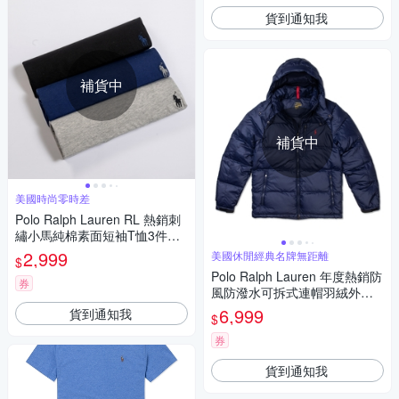
貨到通知我
補貨中
補貨中
美國時尚零時差
Polo Ralph Lauren RL 熱銷刺
繡小馬純棉素面短袖T恤3件組-
混色
2,999
美國休閒經典名牌無距離
$
Polo Ralph Lauren 年度熱銷防
券
風防潑水可拆式連帽羽絨外套-
深藍色
6,999
貨到通知我
$
券
貨到通知我