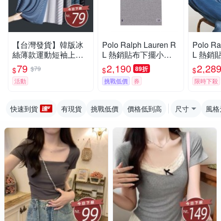
【台灣發貨】韓版冰
Polo Ralph Lauren R
Polo Ra
絲薄款運動短袖上衣
L 熱銷貼布下擺小馬
L 熱銷
衣服 男裝 t恤 短袖t
圖案短袖T恤-麻花深
圖案短袖
79
2,190
2,28
$79
89折
$
$
$
恤 上衣【T671】
灰色
活動
挑戰低價
券
限時下殺
快速到貨
有現貨
挑戰低價
價格低到高
尺寸
風格