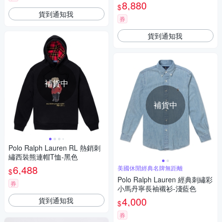
寶藍色
8,880
$
貨到通知我
券
貨到通知我
補貨中
補貨中
Polo Ralph Lauren RL 熱銷刺
繡西裝熊連帽T恤-黑色
6,488
美國休閒經典名牌無距離
$
Polo Ralph Lauren 經典刺繡彩
券
小馬丹寧長袖襯衫-淺藍色
4,000
貨到通知我
$
券