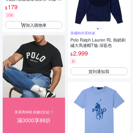
裝 t恤 短袖t恤 上衣【T704】
179
$
活動
加入購物車
美國時尚零時差
Polo Ralph Lauren RL 熱銷刺
繡大馬連帽T恤-深藍色
2,999
$
券
貨到通知我
美系男神節 鉅獻2折起 ! !
滿3000享88折