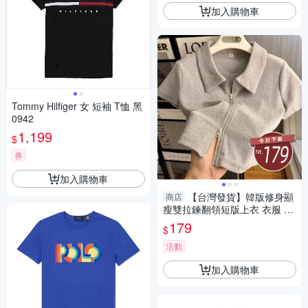
加入購物車
Tommy Hilfiger 女 短袖 T恤 黑
0942
1,199
$
券
加入購物車
【台灣發貨】韓版修身顯
商店
瘦雙拉鍊翻領短版上衣 衣服 女
裝 t恤 短袖t恤 上衣【T526】
179
$
活動
加入購物車