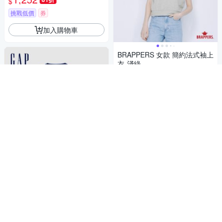
$
挑戰低價
券
加入購物車
BRAPPERS 女款 簡約法式袖上
衣-淺綠
1,183
$
活動
券
加入購物車
【GAP】重磅 Gap Logo T恤-
灰霧藍/褪紅色/清新白/黑色(89
5178)
599
$
加入購物車