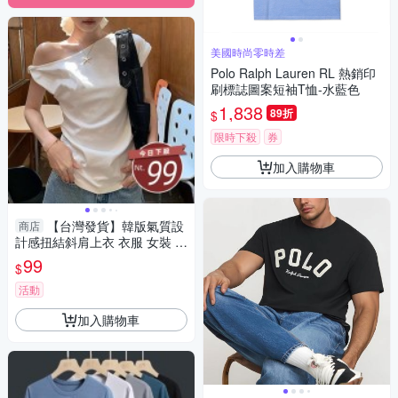
美國時尚零時差
Polo Ralph Lauren RL 熱銷印
刷標誌圖案短袖T恤-水藍色
1,838
89折
$
限時下殺
券
加入購物車
【台灣發貨】韓版氣質設
商店
計感扭結斜肩上衣 衣服 女裝 t
恤 短袖t恤 上衣【T714】
99
$
活動
加入購物車