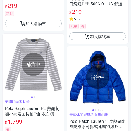
恤 上衣【T694】
口袋短TEE 5006-01 UA 舒適
219
$
210
$
活動
5
(
5
)
加入購物車
活動
券
加入購物車
補貨中
補貨中
美國時尚零時差
Polo Ralph Lauren RL 熱銷刺
繡小馬素面長袖T恤-灰白橫條
美國休閒經典名牌無距離
紋色
1,799
Polo Ralph Lauren 年度熱銷防
$
風防潑水可拆式連帽羽絨外套-
券