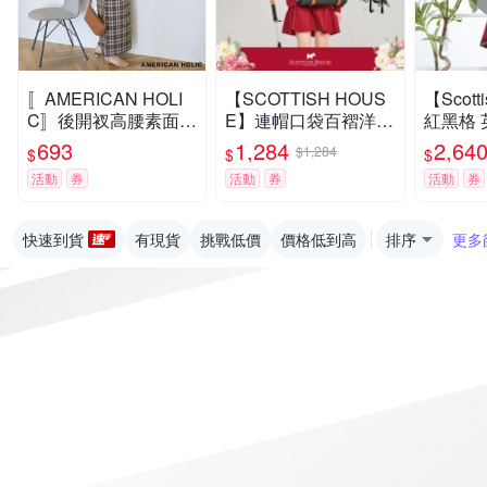
〚AMERICAN HOLI
【SCOTTISH HOUS
【Scott
C〛後開衩高腰素面/
E】連帽口袋百褶洋裝
紅黑格
格紋吊帶洋裝
(CGT23155)
洋裝 (CF
693
1,284
2,64
$1,284
$
$
$
活動
券
活動
券
活動
券
快速到貨
有現貨
挑戰低價
價格低到高
排序
更多